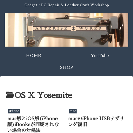
Gadget・PC Repair & Leather Craft Workshop
HOME
YouTube
SHOP
OS X Yosemite
iPhone
mac
mac版とiOS版(iPhone
macのiPhone USBテザリ
版)iBooksが同期されな
ング復旧
い場合の対処法