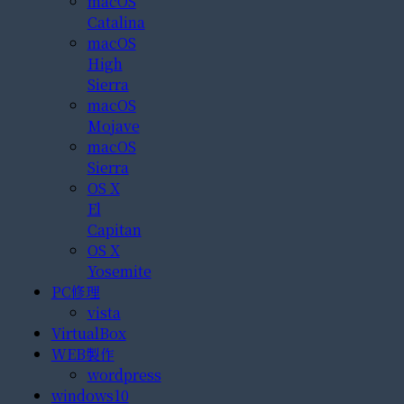
macOS
Catalina
macOS
High
Sierra
macOS
Mojave
macOS
Sierra
OS X
El
Capitan
OS X
Yosemite
PC修理
vista
VirtualBox
WEB製作
wordpress
windows10