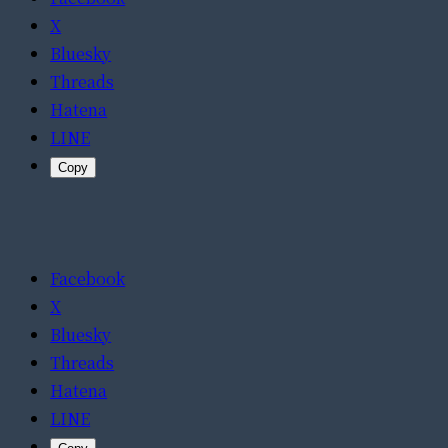
X
Bluesky
Threads
Hatena
LINE
Copy
Facebook
X
Bluesky
Threads
Hatena
LINE