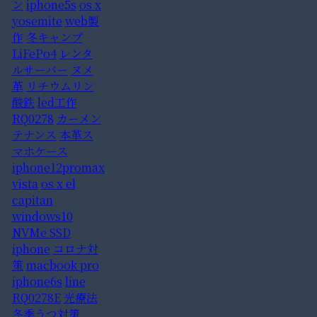
ン
iphone5s
os x
yosemite
web製
作
冬キャンプ
LiFePo4
レンタ
ルサーバー
ヌメ
革
リチウムリン
酸鉄
led工作
RQ0278
カーメン
テナンス
本革ス
マホケース
iphone12promax
vista
os x el
capitan
windows10
NVMe SSD
iphone
コロナ対
策
macbook pro
iphone6s
line
RQ0278E
光療法
冬季うつ対策