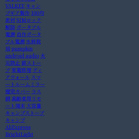
VALKEE
キャン
プギア製作
100均
素材
SIMロック
解除
ポータブル
電源
自作ポータ
ブル電源
水耕栽
培
pumpkin
android audio
火
災防止
薪ストー
ブ
家電修理
ディ
アウォール
スマ
ートルームミラー
煙突カバー
ラス
網
高齢者用リモ
ート端末
大容量
キャンプストーブ
キャンプ
AliExpress
BrightLight