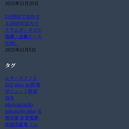
2021年11月20日
5万円台で自作す
る2000W出力リ
チウムポータブル
電源（金属ケース
仕様）
2021年11月5日
タグ
レザークラフト
DIY
mac
pc修理
ガジェット修理
自作
photography
iphone6s plus
災
害対策
非常電源
家庭用蓄電
ミシ