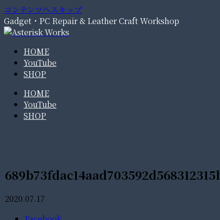
コンテンツへスキップ
Gadget・PC Repair & Leather Craft Workshop
HOME
YouTube
SHOP
HOME
YouTube
SHOP
689b73fdac14aad703592d568312315
2020.07.17
Facebook