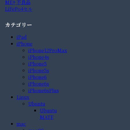
ME+
不良品
LiFePo4セル
カテゴリー
iPad
iPhone
iPhone12ProMax
iPhone4s
iPhone5
iPhone5s
iPhone6
iPhone6s
iPhone6sPlus
Linux
Ubuntu
Ubuntu
MATE
mac