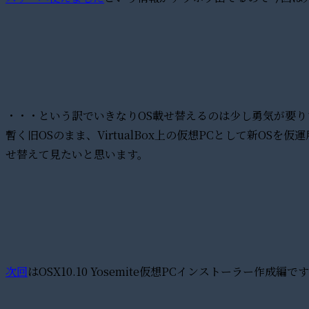
・・・という訳でいきなりOS載せ替えるのは少し勇気が要り
暫く旧OSのまま、VirtualBox上の仮想PCとして新OS
せ替えて見たいと思います。
次回
はOSX10.10 Yosemite仮想PCインストーラー作成編で