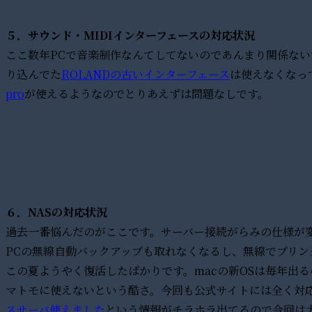
５．サウンド・MIDIインターフェースの対応状況
ここ数年PCで音楽制作なんてしてないのであんまり関係ない
り込んでた
ROLANDの古いインターフェース
は使えなくなっ
pro
が使えるようなのでとりあえずは問題なしです。
６．NASの対応状況
過去一番悩んだのがここです。サーバー接続がらみの仕様が
PCの無線自動バックアップも取れなくなるし、無線でプリン
この夏ようやく復活したばかりです。macの新OSは毎年出るの
マトモに使えないという酷さ。今回も公式サイトには全く対応
スサーバ使えました
という情報がチラホラ出てるので今回は