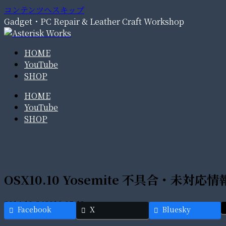
コンテンツへスキップ
Gadget・PC Repair & Leather Craft Workshop
HOME
YouTube
SHOP
HOME
YouTube
SHOP
OSX10.10 Yosemite 不具合・未対応情
2014.10.24
2016.05.13
Facebook
X
Bluesky