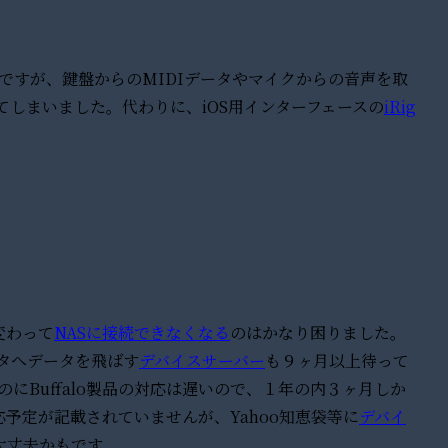
ですが、鍵盤からのMIDIデータやマイクからの音声を取
てしまいました。代わりに、iOS用インターフェースの
iRig
変わって
NASに接続できなくなる
のはかなり困りました。
タへデータを飛ばす
デバイスサーバー
も９ヶ月以上待って
にBuffalo製品の対応は遅いので、１年の内３ヶ月しか
予定が記載されていませんが、Yahoo知恵袋等に
デバイ
大丈夫かもです。