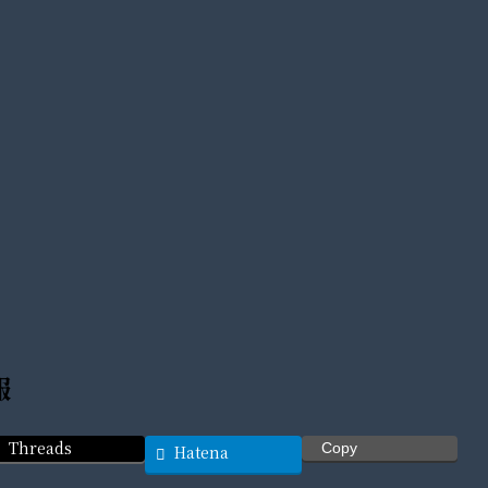
報
Threads
Copy
Hatena