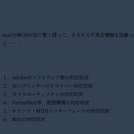
macの新OSが出て暫く経って、そろそろ不具合情報も出揃
と・・・
１．Adobeのソフトウェア群の対応状況
２．古いプリンターのドライバー対応状況
３．カメラユーティリティの対応状況
４．VirtualBox等、仮想環境の対応状況
５．サウンド・MIDIインターフェースの対応状況
６．NASの対応状況