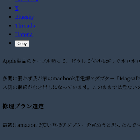
X
Bluesky
Threads
Hatena
Copy
Apple製品のケーブル類って、どうして付け根がすぐボロボ
多聞に漏れず我が家のmacbook用電源アダプター「Mags
ス側の網線がむき出しになっています。このままでは危ない
修理プラン選定
最初はamazonで安い互換アダプターを買おうと思ったんで