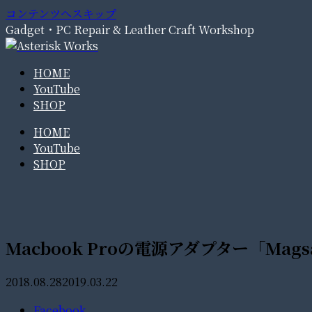
コンテンツへスキップ
Gadget・PC Repair & Leather Craft Workshop
HOME
YouTube
SHOP
HOME
YouTube
SHOP
Macbook Proの電源アダプター「Mags
2018.08.28
2019.03.22
Facebook