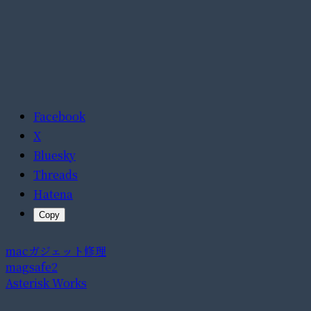
Facebook
X
Bluesky
Threads
Hatena
Copy
mac
ガジェット修理
magsafe2
Asterisk Works