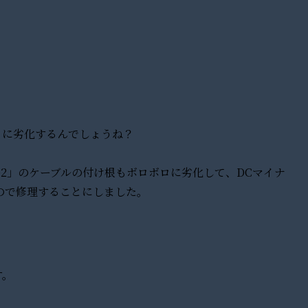
ロに劣化するんでしょうね？
afe2」のケーブルの付け根もボロボロに劣化して、DCマイナ
ので修理することにしました。
す。