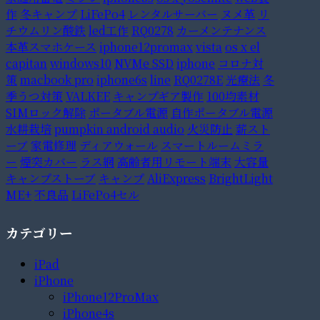
作
冬キャンプ
LiFePo4
レンタルサーバー
ヌメ革
リ
チウムリン酸鉄
led工作
RQ0278
カーメンテナンス
本革スマホケース
iphone12promax
vista
os x el
capitan
windows10
NVMe SSD
iphone
コロナ対
策
macbook pro
iphone6s
line
RQ0278E
光療法
冬
季うつ対策
VALKEE
キャンプギア製作
100均素材
SIMロック解除
ポータブル電源
自作ポータブル電源
水耕栽培
pumpkin android audio
火災防止
薪スト
ーブ
家電修理
ディアウォール
スマートルームミラ
ー
煙突カバー
ラス網
高齢者用リモート端末
大容量
キャンプストーブ
キャンプ
AliExpress
BrightLight
ME+
不良品
LiFePo4セル
カテゴリー
iPad
iPhone
iPhone12ProMax
iPhone4s