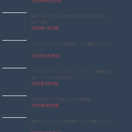
2025年10月12日
NEC LAVIE (PC-GN165GDAD)のSSHD →
SSD交換
2022年7月21日
3千円で自作する圧迫感のない車内パーティ
ション
2022年3月30日
アリエクスプレスのアフィリエイト報酬を出
金してみた(2022年版)
2022年3月11日
TECLAST F7 Plus 3 の分解修理
2022年1月20日
昭和のナショナル家具調コタツを再生してみ
た