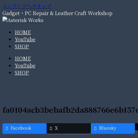
コンテンツへスキップ
Gadget・PC Repair & Leather Craft Workshop
HOME
YouTube
SHOP
HOME
YouTube
SHOP
fa0104acb3bebafb2da888766e6b157
2022.01.20
Facebook
X
Bluesky