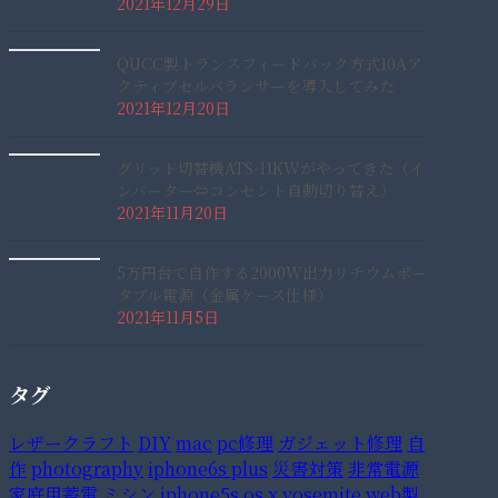
2021年12月29日
QUCC製トランスフィードバック方式10Aア
クティブセルバランサーを導入してみた
2021年12月20日
グリッド切替機ATS-11KWがやってきた（イ
ンバーター⇔コンセント自動切り替え）
2021年11月20日
5万円台で自作する2000W出力リチウムポー
タブル電源（金属ケース仕様）
2021年11月5日
タグ
レザークラフト
DIY
mac
pc修理
ガジェット修理
自
作
photography
iphone6s plus
災害対策
非常電源
家庭用蓄電
ミシン
iphone5s
os x yosemite
web製