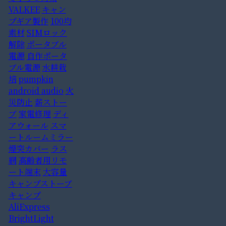
VALKEE
キャン
プギア製作
100均
素材
SIMロック
解除
ポータブル
電源
自作ポータ
ブル電源
水耕栽
培
pumpkin
android audio
火
災防止
薪ストー
ブ
家電修理
ディ
アウォール
スマ
ートルームミラー
煙突カバー
ラス
網
高齢者用リモ
ート端末
大容量
キャンプストーブ
キャンプ
AliExpress
BrightLight