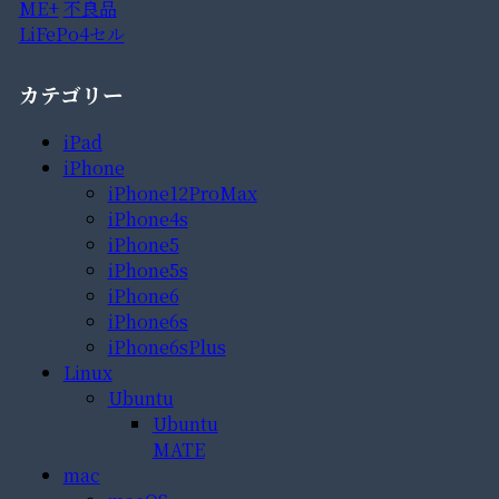
ME+
不良品
LiFePo4セル
カテゴリー
iPad
iPhone
iPhone12ProMax
iPhone4s
iPhone5
iPhone5s
iPhone6
iPhone6s
iPhone6sPlus
Linux
Ubuntu
Ubuntu
MATE
mac