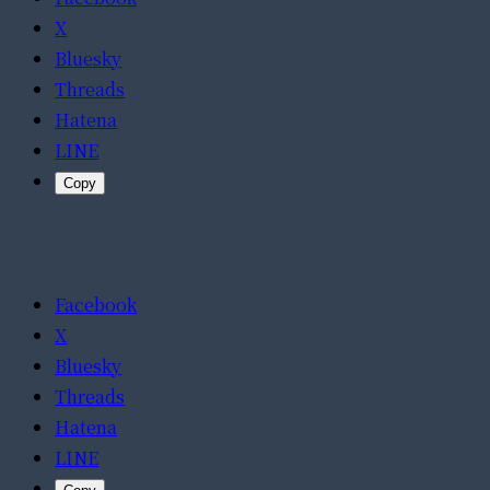
X
Bluesky
Threads
Hatena
LINE
Copy
Facebook
X
Bluesky
Threads
Hatena
LINE