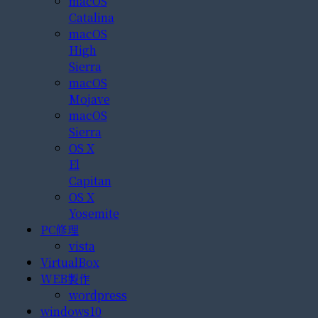
macOS
Catalina
macOS
High
Sierra
macOS
Mojave
macOS
Sierra
OS X
El
Capitan
OS X
Yosemite
PC修理
vista
VirtualBox
WEB製作
wordpress
windows10