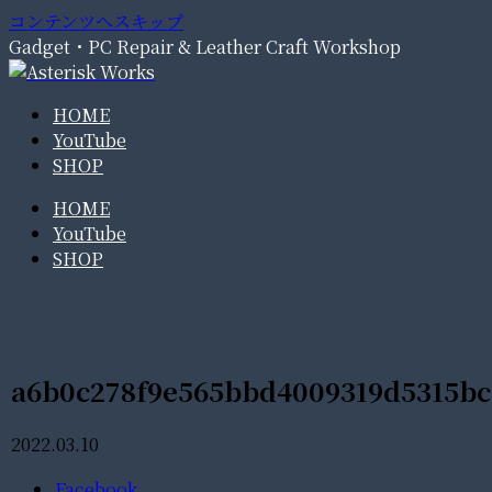
コンテンツへスキップ
Gadget・PC Repair & Leather Craft Workshop
HOME
YouTube
SHOP
HOME
YouTube
SHOP
a6b0c278f9e565bbd4009319d5315bc
2022.03.10
Facebook