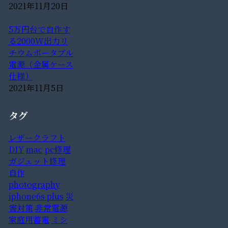
2021年11月20日
5万円台で自作す
る2000W出力リ
チウムポータブル
電源（金属ケース
仕様）
2021年11月5日
タグ
レザークラフト
DIY
mac
pc修理
ガジェット修理
自作
photography
iphone6s plus
災
害対策
非常電源
家庭用蓄電
ミシ