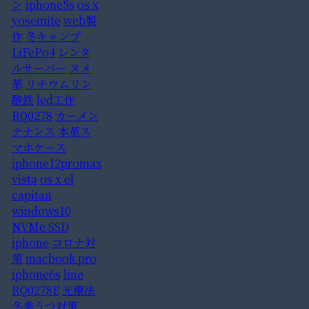
ン
iphone5s
os x
yosemite
web製
作
冬キャンプ
LiFePo4
レンタ
ルサーバー
ヌメ
革
リチウムリン
酸鉄
led工作
RQ0278
カーメン
テナンス
本革ス
マホケース
iphone12promax
vista
os x el
capitan
windows10
NVMe SSD
iphone
コロナ対
策
macbook pro
iphone6s
line
RQ0278E
光療法
冬季うつ対策