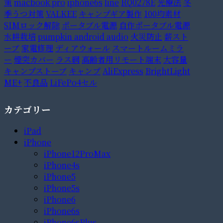
策
macbook pro
iphone6s
line
RQ0278E
光療法
冬
季うつ対策
VALKEE
キャンプギア製作
100均素材
SIMロック解除
ポータブル電源
自作ポータブル電源
水耕栽培
pumpkin android audio
火災防止
薪スト
ーブ
家電修理
ディアウォール
スマートルームミラ
ー
煙突カバー
ラス網
高齢者用リモート端末
大容量
キャンプストーブ
キャンプ
AliExpress
BrightLight
ME+
不良品
LiFePo4セル
カテゴリー
iPad
iPhone
iPhone12ProMax
iPhone4s
iPhone5
iPhone5s
iPhone6
iPhone6s
iPhone6sPlus