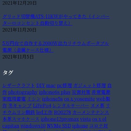
2021年12月20日
グリッド切替機ATS-11KWがやってきた（インバー
ター⇔コンセント自動切り替え）
2021年11月20日
5万円台で自作する2000W出力リチウムポータブル
電源（金属ケース仕様）
2021年11月5日
タグ
レザークラフト
DIY
mac
pc修理
ガジェット修理
自
作
photography
iphone6s plus
災害対策
非常電源
家庭用蓄電
ミシン
iphone5s
os x yosemite
web製
作
冬キャンプ
LiFePo4
レンタルサーバー
ヌメ革
リ
チウムリン酸鉄
led工作
RQ0278
カーメンテナンス
本革スマホケース
iphone12promax
vista
os x el
capitan
windows10
NVMe SSD
iphone
コロナ対