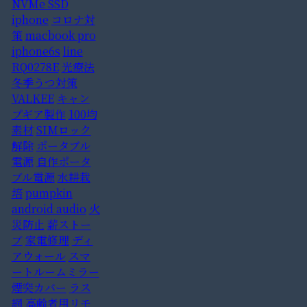
NVMe SSD
iphone
コロナ対
策
macbook pro
iphone6s
line
RQ0278E
光療法
冬季うつ対策
VALKEE
キャン
プギア製作
100均
素材
SIMロック
解除
ポータブル
電源
自作ポータ
ブル電源
水耕栽
培
pumpkin
android audio
火
災防止
薪ストー
ブ
家電修理
ディ
アウォール
スマ
ートルームミラー
煙突カバー
ラス
網
高齢者用リモ