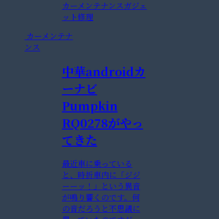
カーメンテナンス
ガジェ
ット修理
カーメンテナ
ンス
中華androidカ
ーナビ
Pumpkin
RQ0278がやっ
てきた
最近車に乗っている
と、時折車内に「ジジ
ーーッ！」という異音
が鳴り響くのです。何
の音だろうと不思議に