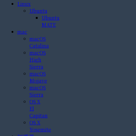
Linux
Ubuntu
Ubuntu
MATE
mac
macOS
Catalina
macOS
High
Sierra
macOS
Mojave
macOS
Sierra
OS X
El
Capitan
OS X
Yosemite