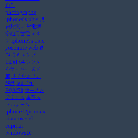
自作
photography
iphone6s plus
災
害対策
非常電源
家庭用蓄電
ミシ
ン
iphone5s
os x
yosemite
web製
作
冬キャンプ
LiFePo4
レンタ
ルサーバー
ヌメ
革
リチウムリン
酸鉄
led工作
RQ0278
カーメン
テナンス
本革ス
マホケース
iphone12promax
vista
os x el
capitan
windows10