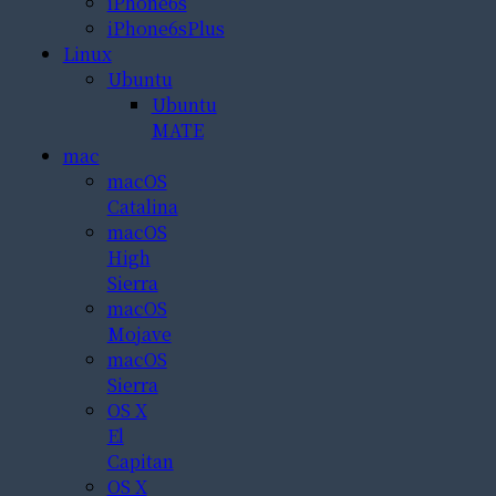
iPhone6s
iPhone6sPlus
Linux
Ubuntu
Ubuntu
MATE
mac
macOS
Catalina
macOS
High
Sierra
macOS
Mojave
macOS
Sierra
OS X
El
Capitan
OS X