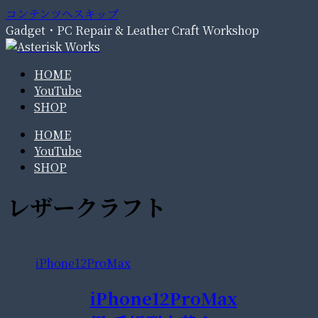
コンテンツへスキップ
Gadget・PC Repair & Leather Craft Workshop
HOME
YouTube
SHOP
HOME
YouTube
SHOP
レザークラフト
iPhone12ProMax
iPhone12ProMax