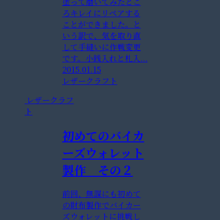
塗って磨いてみたとこ
ろキレイにリペアする
ことができました。と
いう訳で、気を取り直
して手縫いに作戦変更
です。小銭入れと札入...
2015.01.15
レザークラフト
レザークラフ
ト
初めてのバイカ
ーズウォレット
製作 その２
前回、無謀にも初めて
の財布製作でバイカー
ズウォレットに挑戦し