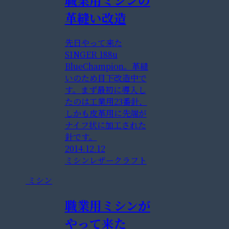
革縫い改造
先日やって来た
SINGER 188u
BlueChampion。革縫
いのため目下改造中で
す。まず最初に導入し
たのは工業用23番針、
しかも皮革用に先端が
ナイフ状に加工された
針です。
2014.12.12
ミシン
レザークラフト
ミシン
職業用ミシンが
やって来た