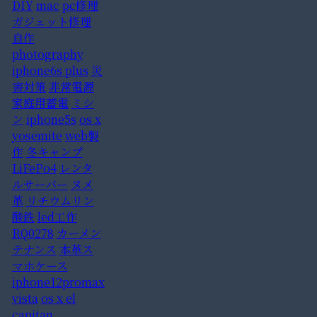
DIY
mac
pc修理
ガジェット修理
自作
photography
iphone6s plus
災
害対策
非常電源
家庭用蓄電
ミシ
ン
iphone5s
os x
yosemite
web製
作
冬キャンプ
LiFePo4
レンタ
ルサーバー
ヌメ
革
リチウムリン
酸鉄
led工作
RQ0278
カーメン
テナンス
本革ス
マホケース
iphone12promax
vista
os x el
capitan