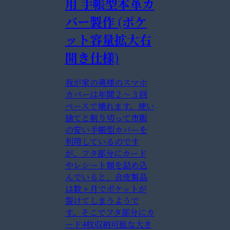
用 手帳型本革カ
バー製作 (ポケ
ット容量拡大右
開き仕様)
我が家の奥様のスマホ
カバーは年間２〜３回
ペースで壊れます。使い
捨てと割り切って市販
の安い手帳型カバーを
利用しているのです
が、フタ部分にカード
やレシート類を詰め込
んでいると、合皮製品
は数ヶ月でポケットが
裂けてしまうようで
す。そこでフタ部分にカ
ード4枚収納可能な大き