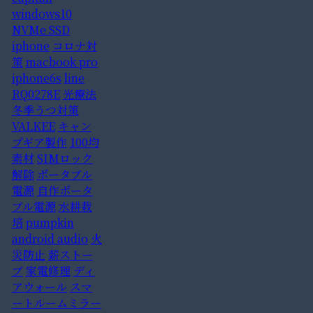
windows10
NVMe SSD
iphone
コロナ対
策
macbook pro
iphone6s
line
RQ0278E
光療法
冬季うつ対策
VALKEE
キャン
プギア製作
100均
素材
SIMロック
解除
ポータブル
電源
自作ポータ
ブル電源
水耕栽
培
pumpkin
android audio
火
災防止
薪ストー
ブ
家電修理
ディ
アウォール
スマ
ートルームミラー