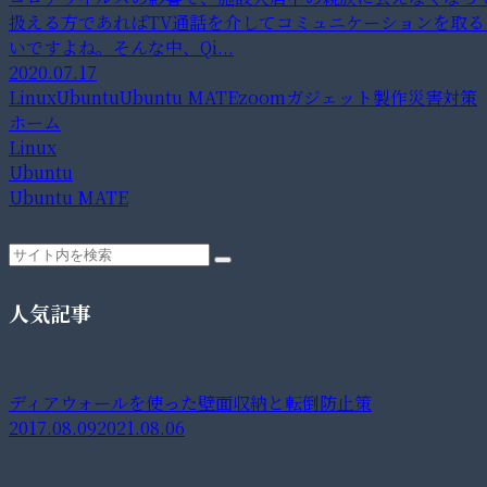
扱える方であればTV通話を介してコミュニケーションを取
いですよね。そんな中、Qi...
2020.07.17
Linux
Ubuntu
Ubuntu MATE
zoom
ガジェット製作
災害対策
ホーム
Linux
Ubuntu
Ubuntu MATE
人気記事
ディアウォールを使った壁面収納と転倒防止策
2017.08.09
2021.08.06