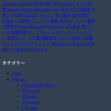
capitan
windows10
NVMe SSD
iphone
コロナ対
策
macbook pro
iphone6s
line
RQ0278E
光療法
冬
季うつ対策
VALKEE
キャンプギア製作
100均素材
SIMロック解除
ポータブル電源
自作ポータブル電源
水耕栽培
pumpkin android audio
火災防止
薪スト
ーブ
家電修理
ディアウォール
スマートルームミラ
ー
煙突カバー
ラス網
高齢者用リモート端末
大容量
キャンプストーブ
キャンプ
AliExpress
BrightLight
ME+
不良品
LiFePo4セル
カテゴリー
iPad
iPhone
iPhone12ProMax
iPhone4s
iPhone5
iPhone5s
iPhone6