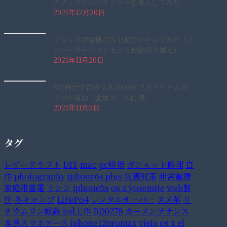
クティブセルバランサーを導入してみた
2021年12月20日
グリッド切替機ATS-11KWがやってきた（イ
ンバーター⇔コンセント自動切り替え）
2021年11月20日
5万円台で自作する2000W出力リチウムポー
タブル電源（金属ケース仕様）
2021年11月5日
タグ
レザークラフト
DIY
mac
pc修理
ガジェット修理
自
作
photography
iphone6s plus
災害対策
非常電源
家庭用蓄電
ミシン
iphone5s
os x yosemite
web製
作
冬キャンプ
LiFePo4
レンタルサーバー
ヌメ革
リ
チウムリン酸鉄
led工作
RQ0278
カーメンテナンス
本革スマホケース
iphone12promax
vista
os x el