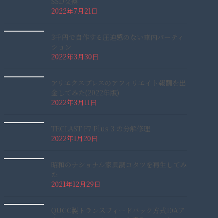
SSD交換
2022年7月21日
3千円で自作する圧迫感のない車内パーティ
ション
2022年3月30日
アリエクスプレスのアフィリエイト報酬を出
金してみた(2022年版)
2022年3月11日
TECLAST F7 Plus 3 の分解修理
2022年1月20日
昭和のナショナル家具調コタツを再生してみ
た
2021年12月29日
QUCC製トランスフィードバック方式10Aア