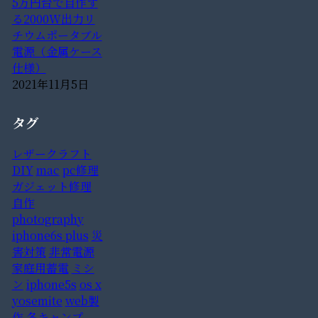
5万円台で自作す
る2000W出力リ
チウムポータブル
電源（金属ケース
仕様）
2021年11月5日
タグ
レザークラフト
DIY
mac
pc修理
ガジェット修理
自作
photography
iphone6s plus
災
害対策
非常電源
家庭用蓄電
ミシ
ン
iphone5s
os x
yosemite
web製
作
冬キャンプ