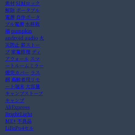
素材
SIMロック
解除
ポータブル
電源
自作ポータ
ブル電源
水耕栽
培
pumpkin
android audio
火
災防止
薪ストー
ブ
家電修理
ディ
アウォール
スマ
ートルームミラー
煙突カバー
ラス
網
高齢者用リモ
ート端末
大容量
キャンプストーブ
キャンプ
AliExpress
BrightLight
ME+
不良品
LiFePo4セル