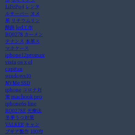
LiFePo4
レンタ
ルサーバー
ヌメ
革
リチウムリン
酸鉄
led工作
RQ0278
カーメン
テナンス
本革ス
マホケース
iphone12promax
vista
os x el
capitan
windows10
NVMe SSD
iphone
コロナ対
策
macbook pro
iphone6s
line
RQ0278E
光療法
冬季うつ対策
VALKEE
キャン
プギア製作
100均