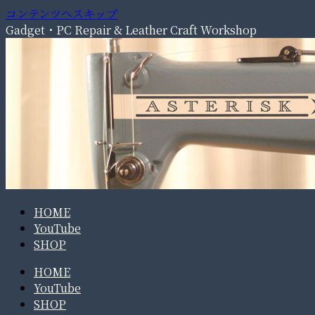
コンテンツへスキップ
Gadget・PC Repair & Leather Craft Workshop
HOME
YouTube
SHOP
HOME
YouTube
SHOP