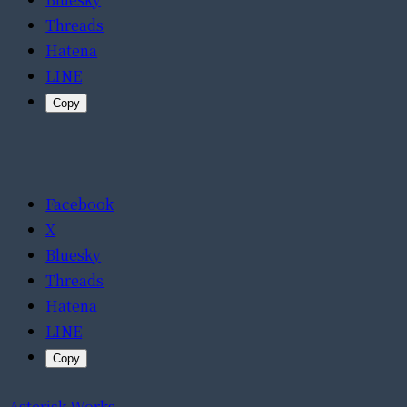
Threads
Hatena
LINE
Copy
Facebook
X
Bluesky
Threads
Hatena
LINE
Copy
Asterisk Works