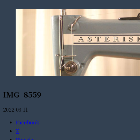
IMG_8559
2022.03.11
Facebook
X
Bluesky