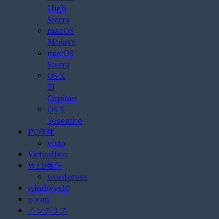
High
Sierra
macOS
Mojave
macOS
Sierra
OS X
El
Capitan
OS X
Yosemite
PC修理
vista
VirtualBox
WEB製作
wordpress
windows10
zoom
インテリア