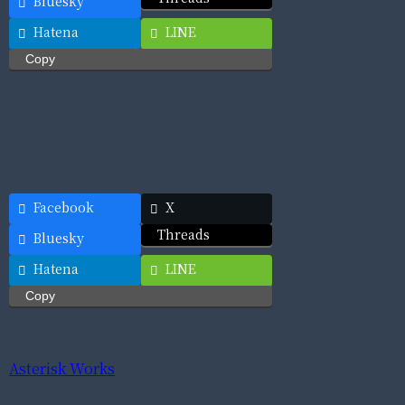
Bluesky
Hatena
LINE
Copy
Facebook
X
Threads
Bluesky
Hatena
LINE
Copy
Asterisk Works