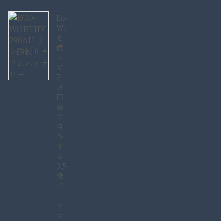
Eco-
Worthy280AH
を
使
っ
て
7
万
円
台
で
自
作
す
る
3,584Wh
級
ポ
ー
タ
ブ