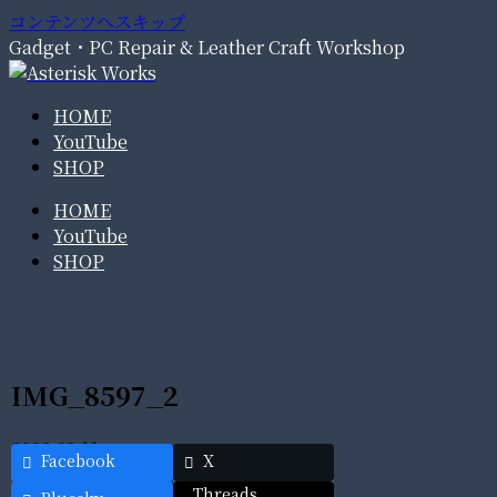
コンテンツへスキップ
Gadget・PC Repair & Leather Craft Workshop
HOME
YouTube
SHOP
HOME
YouTube
SHOP
IMG_8597_2
2022.03.11
Facebook
X
Threads