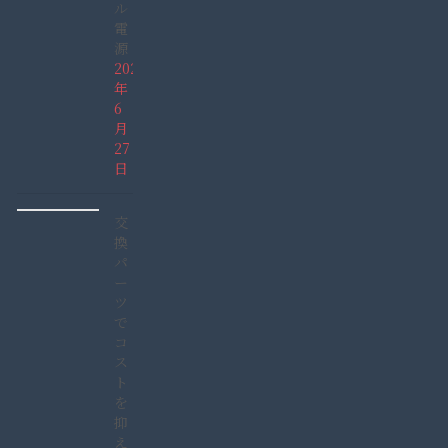
ル
電
源
2026
年
6
月
27
日
交
換
パ
ー
ツ
で
コ
ス
ト
を
抑
え