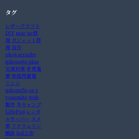
タグ
レザークラフト
DIY
mac
pc修
理
ガジェット修
理
自作
photography
iphone6s plus
災害対策
非常電
源
家庭用蓄電
ミシン
iphone5s
os x
yosemite
web
製作
冬キャンプ
LiFePo4
レンタ
ルサーバー
ヌメ
革
リチウムリン
酸鉄
led工作