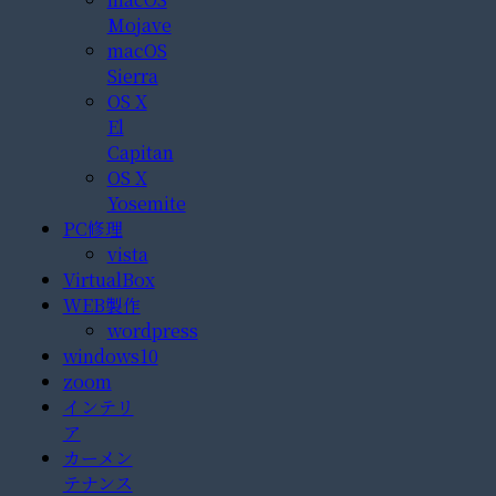
Mojave
macOS
Sierra
OS X
El
Capitan
OS X
Yosemite
PC修理
vista
VirtualBox
WEB製作
wordpress
windows10
zoom
インテリ
ア
カーメン
テナンス