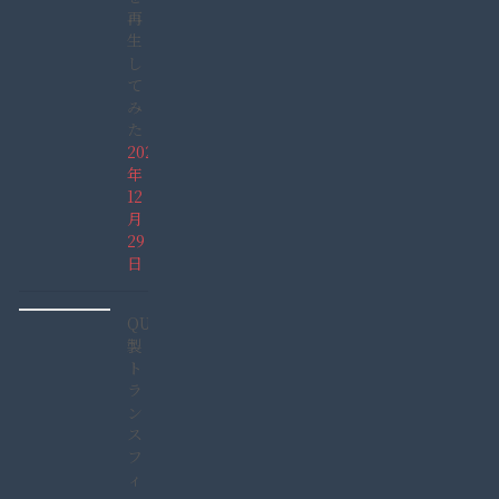
再
生
し
て
み
た
2021
年
12
月
29
日
QUCC
製
ト
ラ
ン
ス
フ
ィ