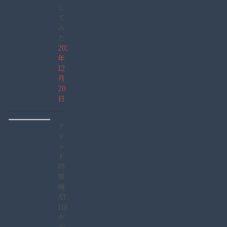
し
て
み
た
2021
年
12
月
20
日
グ
リ
ッ
ド
切
替
機
ATS-
11KW
が