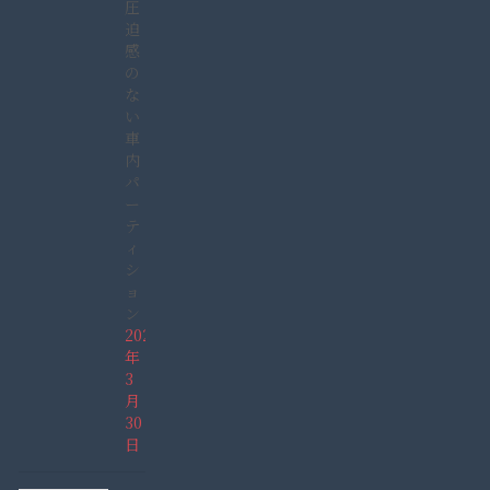
圧
迫
感
の
な
い
車
内
パ
ー
テ
ィ
シ
ョ
ン
2022
年
3
月
30
日