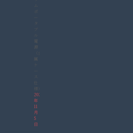
ム
ポ
ー
タ
ブ
ル
電
源
（金
属
ケ
ー
ス
仕
様）
2021
年
11
月
5
日