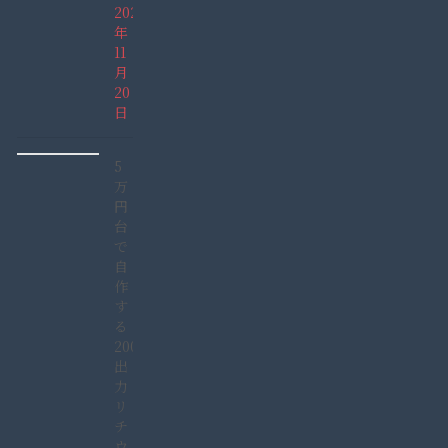
2021
年
11
月
20
日
5
万
円
台
で
自
作
す
る
2000W
出
力
リ
チ
ウ