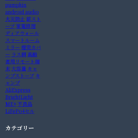
pumpkin
android audio
火災防止
薪スト
ーブ
家電修理
ディアウォール
スマートルーム
ミラー
煙突カバ
ー
ラス網
高齢
者用リモート端
末
大容量
キャ
ンプストーブ
キ
ャンプ
AliExpress
BrightLight
ME+
不良品
LiFePo4セル
カテゴリー