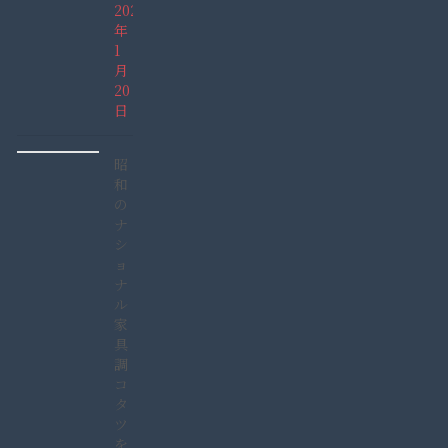
2022
年
1
月
20
日
昭
和
の
ナ
シ
ョ
ナ
ル
家
具
調
コ
タ
ツ
を