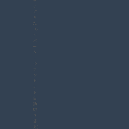
や
っ
て
き
た
（イ
ン
バ
ー
タ
ー
⇔
コ
ン
セ
ン
ト
自
動
切
り
替
え）