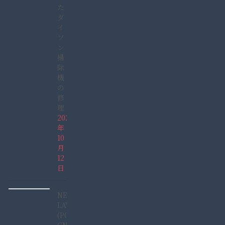
た
ダ
イ
ソ
ン
掃
除
機
の
修
理
2025
年
10
月
12
日
NEC
LAVIE
(PC-