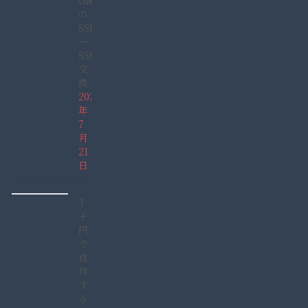
GN165GDAD)
の
SSHD
→
SSD
交
換
2022
年
7
月
21
日
3
千
円
で
自
作
す
る