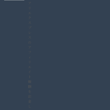
ア
リ
エ
ク
ス
プ
レ
ス
の
ア
フ
ィ
リ
エ
イ
ト
報
酬
を
出
金
し