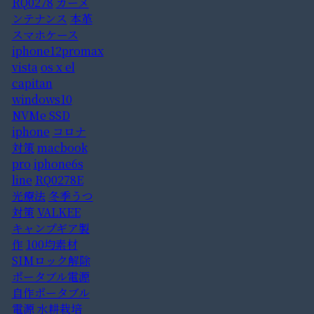
RQ0278
カーメ
ンテナンス
本革
スマホケース
iphone12promax
vista
os x el
capitan
windows10
NVMe SSD
iphone
コロナ
対策
macbook
pro
iphone6s
line
RQ0278E
光療法
冬季うつ
対策
VALKEE
キャンプギア製
作
100均素材
SIMロック解除
ポータブル電源
自作ポータブル
電源
水耕栽培