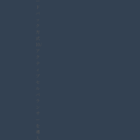
ー
ド
バ
ッ
ク
方
式
10A
ア
ク
テ
ィ
ブ
セ
ル
バ
ラ
ン
サ
ー
を
導
入