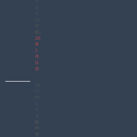
て
み
た
(2022
年
版)
2022
年
3
月
11
日
TECLAST
F7
Plus
3
の
分
解
修
理