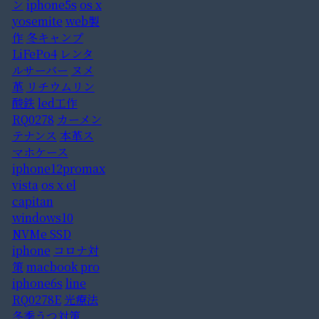
ン
iphone5s
os x
yosemite
web製
作
冬キャンプ
LiFePo4
レンタ
ルサーバー
ヌメ
革
リチウムリン
酸鉄
led工作
RQ0278
カーメン
テナンス
本革ス
マホケース
iphone12promax
vista
os x el
capitan
windows10
NVMe SSD
iphone
コロナ対
策
macbook pro
iphone6s
line
RQ0278E
光療法
冬季うつ対策