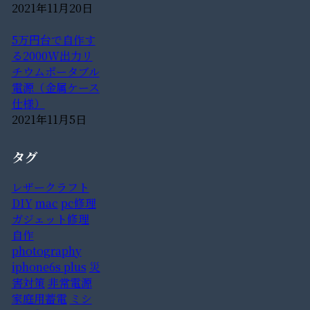
2021年11月20日
5万円台で自作す
る2000W出力リ
チウムポータブル
電源（金属ケース
仕様）
2021年11月5日
タグ
レザークラフト
DIY
mac
pc修理
ガジェット修理
自作
photography
iphone6s plus
災
害対策
非常電源
家庭用蓄電
ミシ