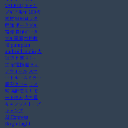
VALKEE
キャン
プギア製作
100均
素材
SIMロック
解除
ポータブル
電源
自作ポータ
ブル電源
水耕栽
培
pumpkin
android audio
火
災防止
薪ストー
ブ
家電修理
ディ
アウォール
スマ
ートルームミラー
煙突カバー
ラス
網
高齢者用リモ
ート端末
大容量
キャンプストーブ
キャンプ
AliExpress
BrightLight