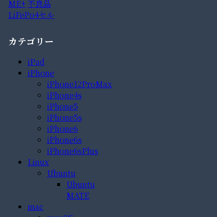
ME+
不良品
LiFePo4セル
カテゴリー
iPad
iPhone
iPhone12ProMax
iPhone4s
iPhone5
iPhone5s
iPhone6
iPhone6s
iPhone6sPlus
Linux
Ubuntu
Ubuntu
MATE
mac