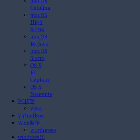
macOS
Catalina
macOS
High
Sierra
macOS
Mojave
macOS
Sierra
OS X
El
Capitan
OS X
Yosemite
PC修理
vista
VirtualBox
WEB製作
wordpress
windows10