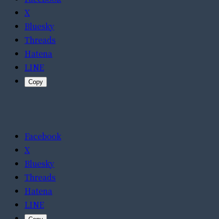
X
Bluesky
Threads
Hatena
LINE
Copy
Facebook
X
Bluesky
Threads
Hatena
LINE