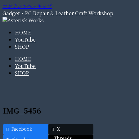
コンテンツへスキップ
Gadget・PC Repair & Leather Craft Workshop
HOME
YouTube
SHOP
HOME
YouTube
SHOP
IMG_5456
2020.07.15
Facebook
X
Threads