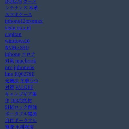
RQ0278
カーメ
ンテナンス
本革
スマホケース
iphone12promax
vista
os x el
capitan
windows10
NVMe SSD
iphone
コロナ
対策
macbook
pro
iphone6s
line
RQ0278E
光療法
冬季うつ
対策
VALKEE
キャンプギア製
作
100均素材
SIMロック解除
ポータブル電源
自作ポータブル
電源
水耕栽培