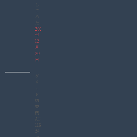
し
て
み
た
2021
年
12
月
20
日
グ
リ
ッ
ド
切
替
機
ATS-
11KW
が