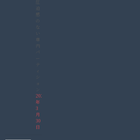
圧
迫
感
の
な
い
車
内
パ
ー
テ
ィ
シ
ョ
ン
2022
年
3
月
30
日