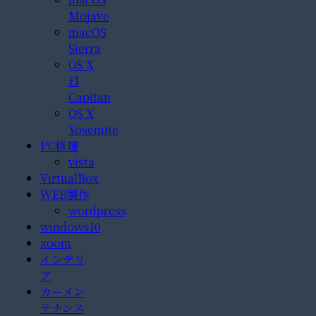
Mojave
macOS
Sierra
OS X
El
Capitan
OS X
Yosemite
PC修理
vista
VirtualBox
WEB製作
wordpress
windows10
zoom
インテリ
ア
カーメン
テナンス