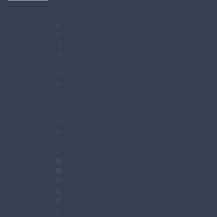
ア
リ
エ
ク
ス
プ
レ
ス
の
ア
フ
ィ
リ
エ
イ
ト
報
酬
を
出
金
し