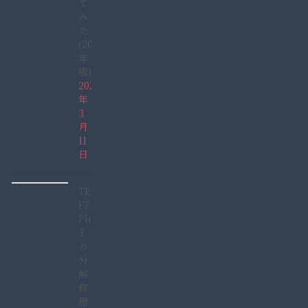
て
み
た
(2022
年
版)
2022
年
3
月
11
日
TECLAST
F7
Plus
3
の
分
解
修
理