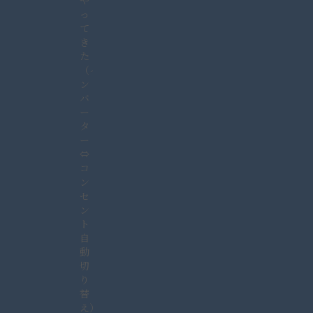
や
っ
て
き
た
（イ
ン
バ
ー
タ
ー
⇔
コ
ン
セ
ン
ト
自
動
切
り
替
え）