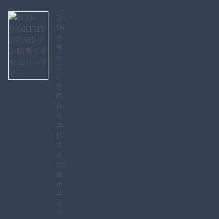
Eco-
Worthy280AH
を
使
っ
て
7
万
円
台
で
自
作
す
る
3,584Wh
級
ポ
ー
タ
ブ