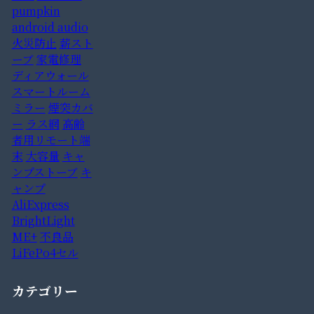
pumpkin
android audio
火災防止
薪スト
ーブ
家電修理
ディアウォール
スマートルーム
ミラー
煙突カバ
ー
ラス網
高齢
者用リモート端
末
大容量
キャ
ンプストーブ
キ
ャンプ
AliExpress
BrightLight
ME+
不良品
LiFePo4セル
カテゴリー