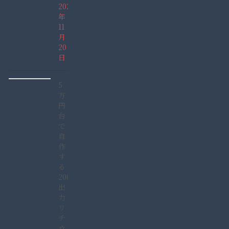
2021
年
11
月
20
日
5
万
円
台
で
自
作
す
る
2000W
出
力
リ
チ
ウ