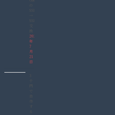
GN165GDAD)
の
SSHD
→
SSD
交
換
2022
年
7
月
21
日
3
千
円
で
自
作
す
る