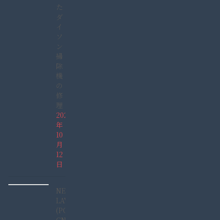
た
ダ
イ
ソ
ン
掃
除
機
の
修
理
2025
年
10
月
12
日
NEC
LAVIE
(PC-