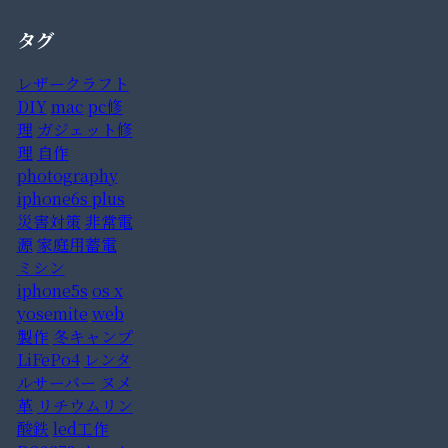
タグ
レザークラフト
DIY
mac
pc修
理
ガジェット修
理
自作
photography
iphone6s plus
災害対策
非常電
源
家庭用蓄電
ミシン
iphone5s
os x
yosemite
web
製作
冬キャンプ
LiFePo4
レンタ
ルサーバー
ヌメ
革
リチウムリン
酸鉄
led工作