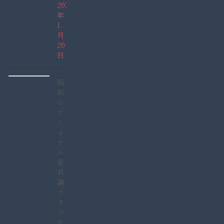
2022
年
1
月
20
日
昭
和
の
ナ
シ
ョ
ナ
ル
家
具
調
コ
タ
ツ
を