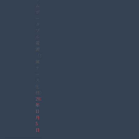
ム
ポ
ー
タ
ブ
ル
電
源
（金
属
ケ
ー
ス
仕
様）
2021
年
11
月
5
日