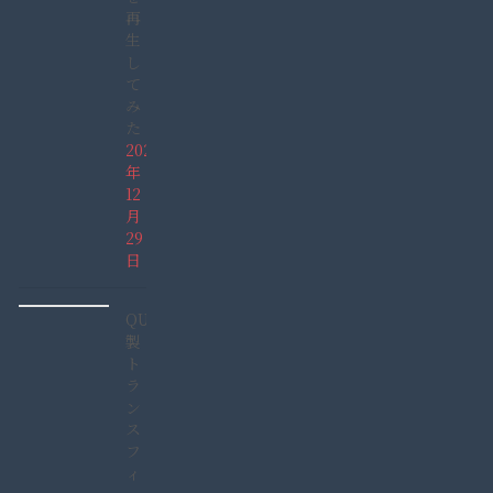
再
生
し
て
み
た
2021
年
12
月
29
日
QUCC
製
ト
ラ
ン
ス
フ
ィ