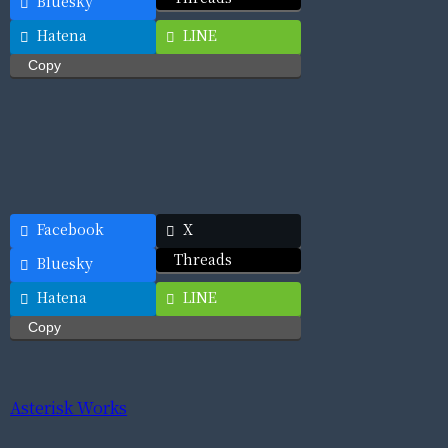
Bluesky
Hatena
LINE
Copy
Facebook
X
Threads
Bluesky
Hatena
LINE
Copy
Asterisk Works