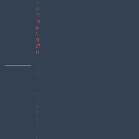
ル
電
源
2026
年
6
月
27
日
交
換
パ
ー
ツ
で
コ
ス
ト
を
抑
え