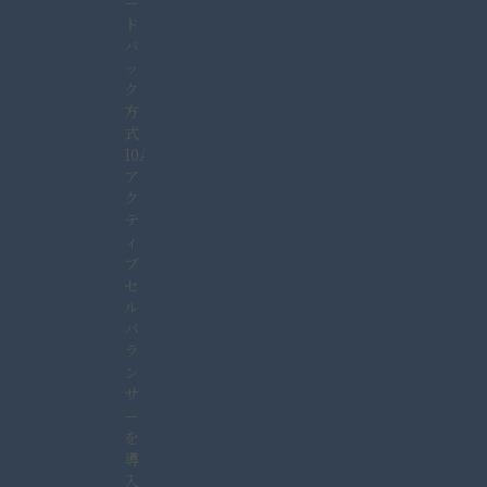
ー
ド
バ
ッ
ク
方
式
10A
ア
ク
テ
ィ
ブ
セ
ル
バ
ラ
ン
サ
ー
を
導
入