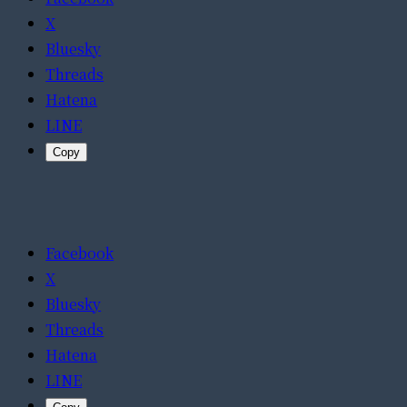
X
Bluesky
Threads
Hatena
LINE
Copy
Facebook
X
Bluesky
Threads
Hatena
LINE