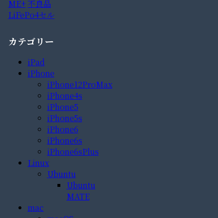
ME+
不良品
LiFePo4セル
カテゴリー
iPad
iPhone
iPhone12ProMax
iPhone4s
iPhone5
iPhone5s
iPhone6
iPhone6s
iPhone6sPlus
Linux
Ubuntu
Ubuntu
MATE
mac