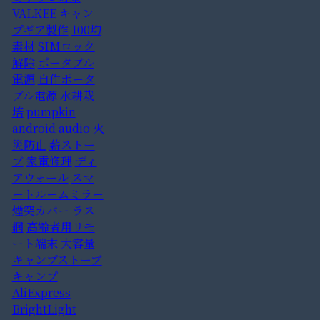
VALKEE
キャン
プギア製作
100均
素材
SIMロック
解除
ポータブル
電源
自作ポータ
ブル電源
水耕栽
培
pumpkin
android audio
火
災防止
薪ストー
ブ
家電修理
ディ
アウォール
スマ
ートルームミラー
煙突カバー
ラス
網
高齢者用リモ
ート端末
大容量
キャンプストーブ
キャンプ
AliExpress
BrightLight