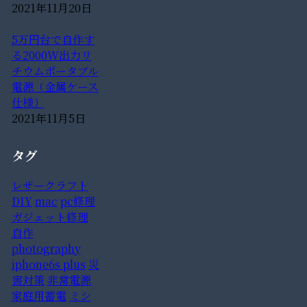
2021年11月20日
5万円台で自作す
る2000W出力リ
チウムポータブル
電源（金属ケース
仕様）
2021年11月5日
タグ
レザークラフト
DIY
mac
pc修理
ガジェット修理
自作
photography
iphone6s plus
災
害対策
非常電源
家庭用蓄電
ミシ