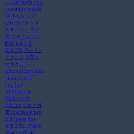
ン
iphone5s
os x
yosemite
web製
作
冬キャンプ
LiFePo4
レンタ
ルサーバー
ヌメ
革
リチウムリン
酸鉄
led工作
RQ0278
カーメン
テナンス
本革ス
マホケース
iphone12promax
vista
os x el
capitan
windows10
NVMe SSD
iphone
コロナ対
策
macbook pro
iphone6s
line
RQ0278E
光療法
冬季うつ対策