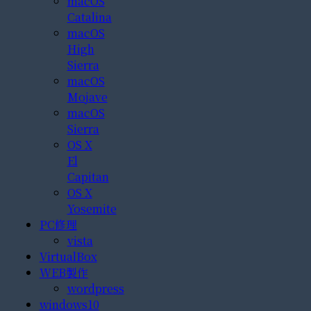
macOS
Catalina
macOS
High
Sierra
macOS
Mojave
macOS
Sierra
OS X
El
Capitan
OS X
Yosemite
PC修理
vista
VirtualBox
WEB製作
wordpress
windows10