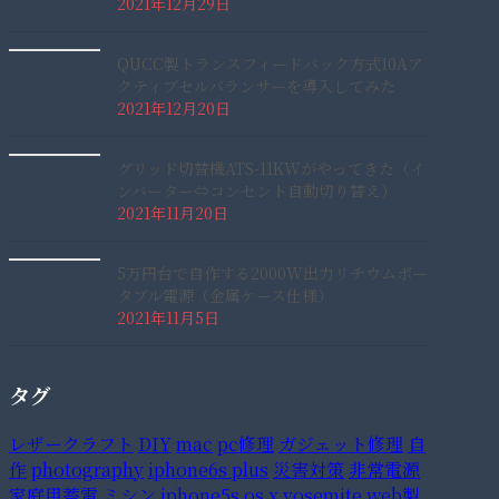
2021年12月29日
QUCC製トランスフィードバック方式10Aア
クティブセルバランサーを導入してみた
2021年12月20日
グリッド切替機ATS-11KWがやってきた（イ
ンバーター⇔コンセント自動切り替え）
2021年11月20日
5万円台で自作する2000W出力リチウムポー
タブル電源（金属ケース仕様）
2021年11月5日
タグ
レザークラフト
DIY
mac
pc修理
ガジェット修理
自
作
photography
iphone6s plus
災害対策
非常電源
家庭用蓄電
ミシン
iphone5s
os x yosemite
web製