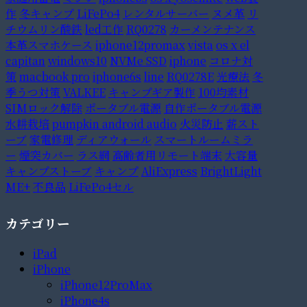
作
冬キャンプ
LiFePo4
レンタルサーバー
ヌメ革
リ
チウムリン酸鉄
led工作
RQ0278
カーメンテナンス
本革スマホケース
iphone12promax
vista
os x el
capitan
windows10
NVMe SSD
iphone
コロナ対
策
macbook pro
iphone6s
line
RQ0278E
光療法
冬
季うつ対策
VALKEE
キャンプギア製作
100均素材
SIMロック解除
ポータブル電源
自作ポータブル電源
水耕栽培
pumpkin android audio
火災防止
薪スト
ーブ
家電修理
ディアウォール
スマートルームミラ
ー
煙突カバー
ラス網
高齢者用リモート端末
大容量
キャンプストーブ
キャンプ
AliExpress
BrightLight
ME+
不良品
LiFePo4セル
カテゴリー
iPad
iPhone
iPhone12ProMax
iPhone4s