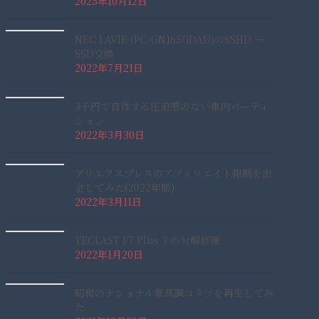
2025年10月12日
NEC LAVIE (PC-GN165GDAD)のSSHD →
SSD交換
2022年7月21日
3千円で自作する圧迫感のない車内パーティ
ション
2022年3月30日
アリエクスプレスのアフィリエイト報酬を出
金してみた(2022年版)
2022年3月11日
TECLAST F7 Plus 3 の分解修理
2022年1月20日
昭和のナショナル家具調コタツを再生してみ
た