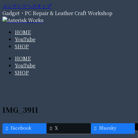
コンテンツへスキップ
Gadget・PC Repair & Leather Craft Workshop
HOME
YouTube
SHOP
HOME
YouTube
SHOP
IMG_3911
2019.08.06
Facebook
X
Bluesky