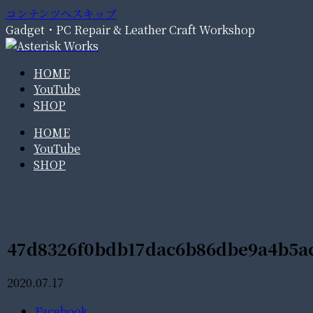
コンテンツへスキップ
Gadget・PC Repair & Leather Craft Workshop
HOME
YouTube
SHOP
HOME
YouTube
SHOP
47d8326f0bdb17dac6b86dbe9a4b5a
2020.07.17
Facebook