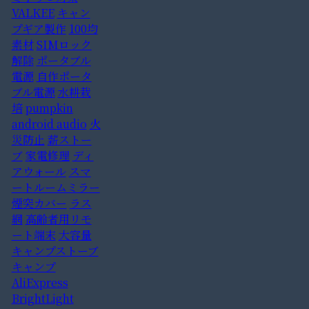
VALKEE
キャン
プギア製作
100均
素材
SIMロック
解除
ポータブル
電源
自作ポータ
ブル電源
水耕栽
培
pumpkin
android audio
火
災防止
薪ストー
ブ
家電修理
ディ
アウォール
スマ
ートルームミラー
煙突カバー
ラス
網
高齢者用リモ
ート端末
大容量
キャンプストーブ
キャンプ
AliExpress
BrightLight