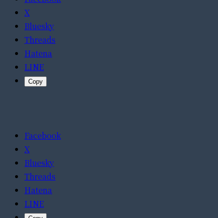
X
Bluesky
Threads
Hatena
LINE
Copy
Facebook
X
Bluesky
Threads
Hatena
LINE