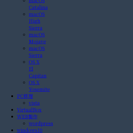
macOS
Catalina
macOS
High
Sierra
macOS
Mojave
macOS
Sierra
OS X
El
Capitan
OS X
Yosemite
PC修理
vista
VirtualBox
WEB製作
wordpress
windows10