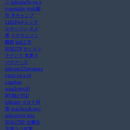
ン
iphone5s
os x
yosemite
web製
作
冬キャンプ
LiFePo4
レンタ
ルサーバー
ヌメ
革
リチウムリン
酸鉄
led工作
RQ0278
カーメン
テナンス
本革ス
マホケース
iphone12promax
vista
os x el
capitan
windows10
NVMe SSD
iphone
コロナ対
策
macbook pro
iphone6s
line
RQ0278E
光療法
冬季うつ対策