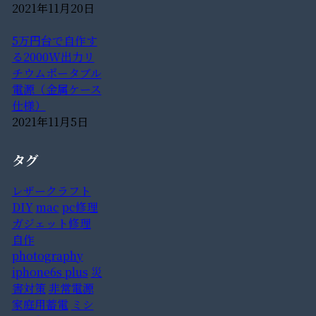
2021年11月20日
5万円台で自作す
る2000W出力リ
チウムポータブル
電源（金属ケース
仕様）
2021年11月5日
タグ
レザークラフト
DIY
mac
pc修理
ガジェット修理
自作
photography
iphone6s plus
災
害対策
非常電源
家庭用蓄電
ミシ