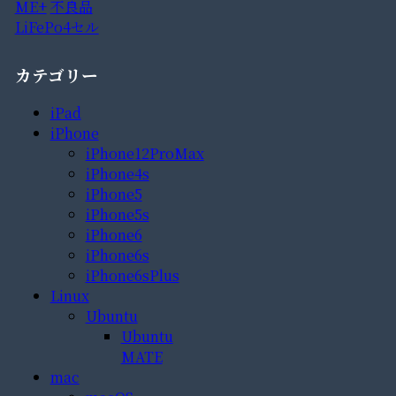
ME+
不良品
LiFePo4セル
カテゴリー
iPad
iPhone
iPhone12ProMax
iPhone4s
iPhone5
iPhone5s
iPhone6
iPhone6s
iPhone6sPlus
Linux
Ubuntu
Ubuntu
MATE
mac