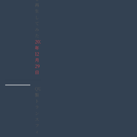
再
生
し
て
み
た
2021
年
12
月
29
日
QUCC
製
ト
ラ
ン
ス
フ
ィ