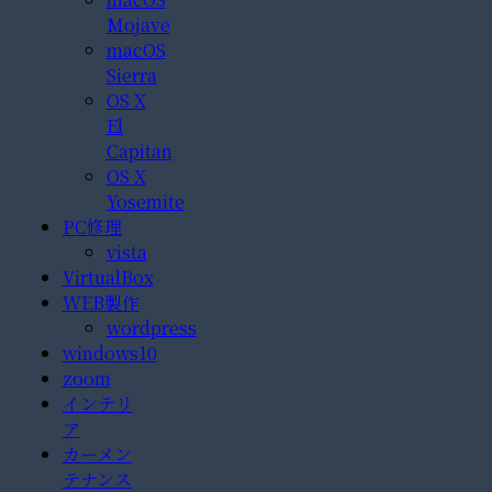
Mojave
macOS
Sierra
OS X
El
Capitan
OS X
Yosemite
PC修理
vista
VirtualBox
WEB製作
wordpress
windows10
zoom
インテリ
ア
カーメン
テナンス