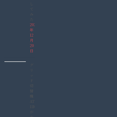
し
て
み
た
2021
年
12
月
20
日
グ
リ
ッ
ド
切
替
機
ATS-
11KW
が