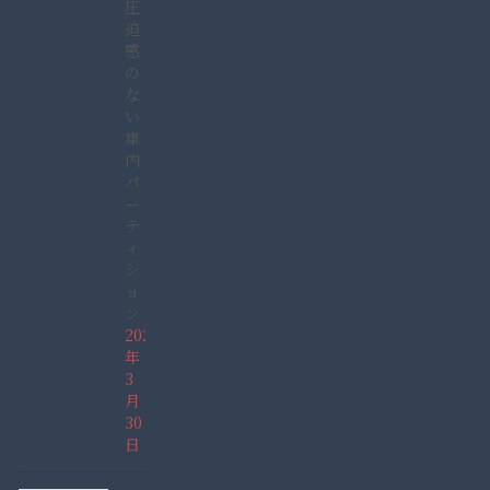
圧
迫
感
の
な
い
車
内
パ
ー
テ
ィ
シ
ョ
ン
2022
年
3
月
30
日