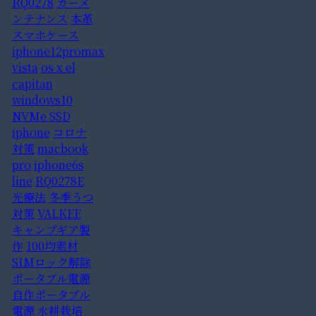
RQ0278
カーメ
ンテナンス
本革
スマホケース
iphone12promax
vista
os x el
capitan
windows10
NVMe SSD
iphone
コロナ
対策
macbook
pro
iphone6s
line
RQ0278E
光療法
冬季うつ
対策
VALKEE
キャンプギア製
作
100均素材
SIMロック解除
ポータブル電源
自作ポータブル
電源
水耕栽培