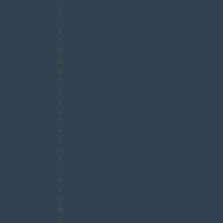
ー
ド
バ
ッ
ク
方
式
10A
ア
ク
テ
ィ
ブ
セ
ル
バ
ラ
ン
サ
ー
を
導
入