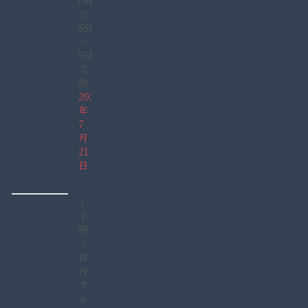
GN165GDAD)
の
SSHD
→
SSD
交
換
2022
年
7
月
21
日
3
千
円
で
自
作
す
る