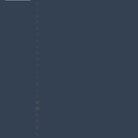
ア
リ
エ
ク
ス
プ
レ
ス
の
ア
フ
ィ
リ
エ
イ
ト
報
酬
を
出
金
し