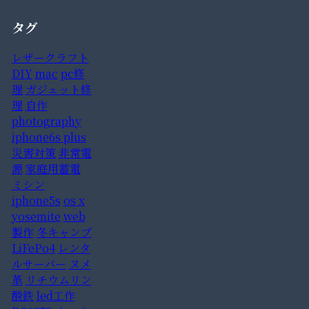
タグ
レザークラフト
DIY
mac
pc修
理
ガジェット修
理
自作
photography
iphone6s plus
災害対策
非常電
源
家庭用蓄電
ミシン
iphone5s
os x
yosemite
web
製作
冬キャンプ
LiFePo4
レンタ
ルサーバー
ヌメ
革
リチウムリン
酸鉄
led工作