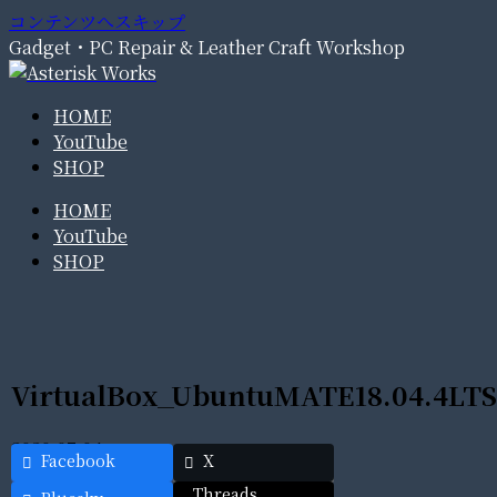
コンテンツへスキップ
Gadget・PC Repair & Leather Craft Workshop
HOME
YouTube
SHOP
HOME
YouTube
SHOP
VirtualBox_UbuntuMATE18.04.4LTS
2020.07.04
Facebook
X
Threads