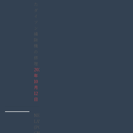
た
ダ
イ
ソ
ン
掃
除
機
の
修
理
2025
年
10
月
12
日
NEC
LAVIE
(PC-