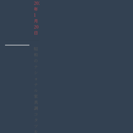
2022
年
1
月
20
日
昭
和
の
ナ
シ
ョ
ナ
ル
家
具
調
コ
タ
ツ
を