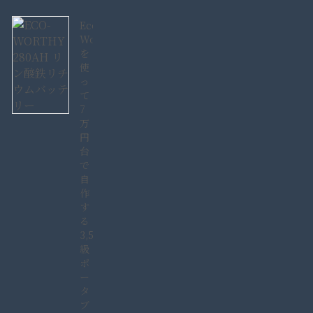
Eco-
Worthy280AH
を
使
っ
て
7
万
円
台
で
自
作
す
る
3,584Wh
級
ポ
ー
タ
ブ