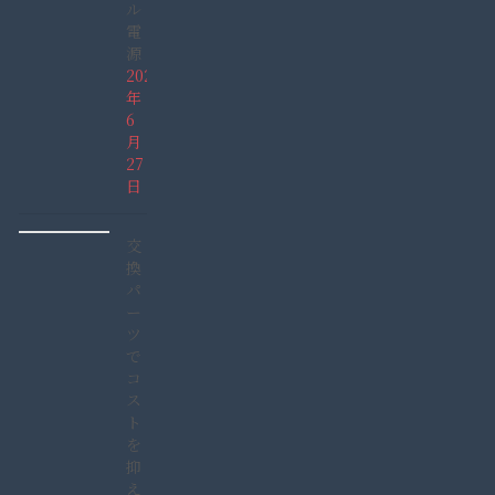
ル
電
源
2026
年
6
月
27
日
交
換
パ
ー
ツ
で
コ
ス
ト
を
抑
え