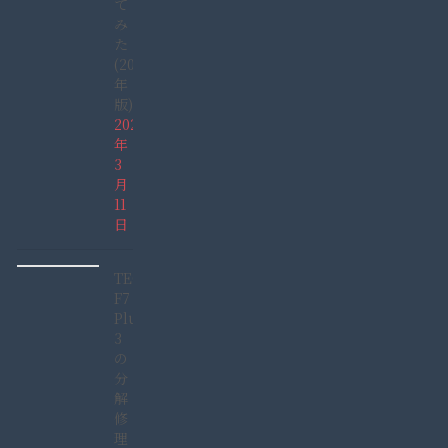
て
み
た
(2022
年
版)
2022
年
3
月
11
日
TECLAST
F7
Plus
3
の
分
解
修
理