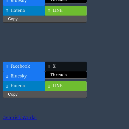
Bluesky
Hatena
LINE
Copy
Facebook
X
Threads
Bluesky
Hatena
LINE
Copy
Asterisk Works