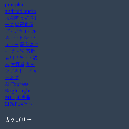
pumpkin
android audio
火災防止
薪スト
ーブ
家電修理
ディアウォール
スマートルーム
ミラー
煙突カバ
ー
ラス網
高齢
者用リモート端
末
大容量
キャ
ンプストーブ
キ
ャンプ
AliExpress
BrightLight
ME+
不良品
LiFePo4セル
カテゴリー