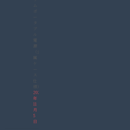
ム
ポ
ー
タ
ブ
ル
電
源
（金
属
ケ
ー
ス
仕
様）
2021
年
11
月
5
日