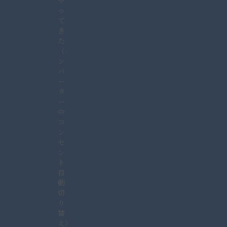
や
っ
て
き
た
（イ
ン
バ
ー
タ
ー
⇔
コ
ン
セ
ン
ト
自
動
切
り
替
え）