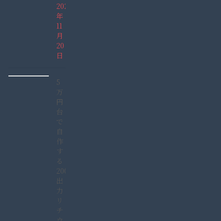
2021
年
11
月
20
日
5
万
円
台
で
自
作
す
る
2000W
出
力
リ
チ
ウ