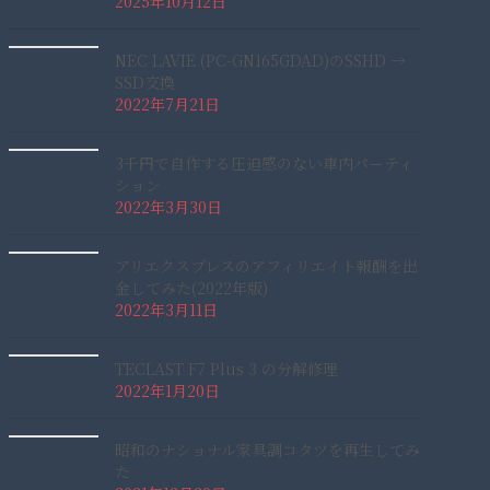
2025年10月12日
NEC LAVIE (PC-GN165GDAD)のSSHD →
SSD交換
2022年7月21日
3千円で自作する圧迫感のない車内パーティ
ション
2022年3月30日
アリエクスプレスのアフィリエイト報酬を出
金してみた(2022年版)
2022年3月11日
TECLAST F7 Plus 3 の分解修理
2022年1月20日
昭和のナショナル家具調コタツを再生してみ
た