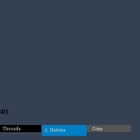
40
Threads
Copy
Hatena