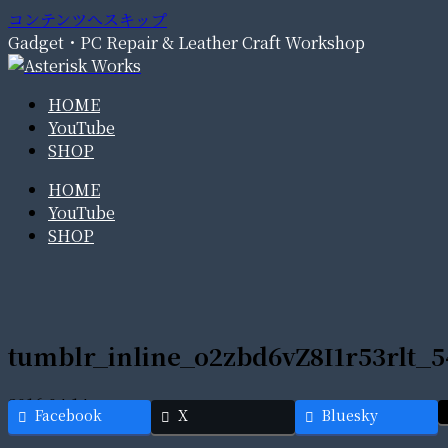
コンテンツへスキップ
Gadget・PC Repair & Leather Craft Workshop
HOME
YouTube
SHOP
HOME
YouTube
SHOP
tumblr_inline_o2zbd6vZ8I1r53rlt_5
2016.04.14
Facebook
X
Bluesky