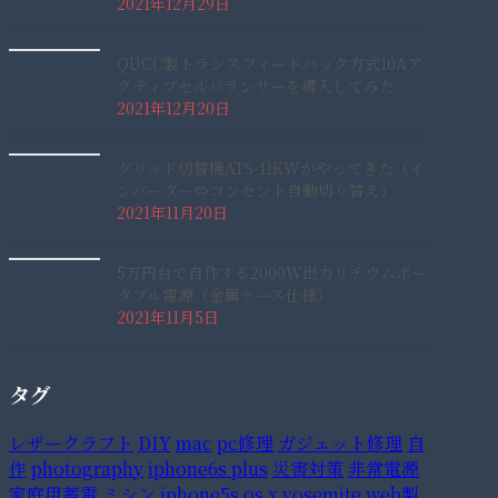
2021年12月29日
QUCC製トランスフィードバック方式10Aア
クティブセルバランサーを導入してみた
2021年12月20日
グリッド切替機ATS-11KWがやってきた（イ
ンバーター⇔コンセント自動切り替え）
2021年11月20日
5万円台で自作する2000W出力リチウムポー
タブル電源（金属ケース仕様）
2021年11月5日
タグ
レザークラフト
DIY
mac
pc修理
ガジェット修理
自
作
photography
iphone6s plus
災害対策
非常電源
家庭用蓄電
ミシン
iphone5s
os x yosemite
web製