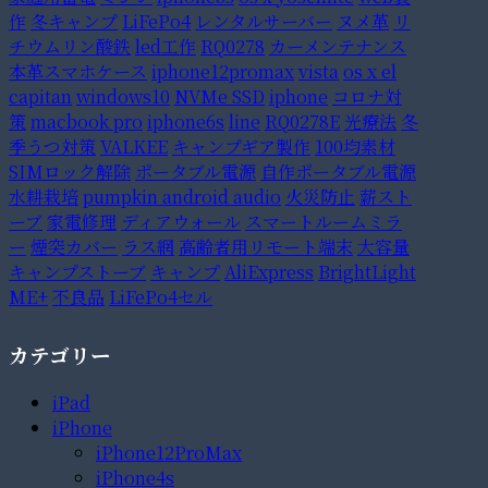
作
冬キャンプ
LiFePo4
レンタルサーバー
ヌメ革
リ
チウムリン酸鉄
led工作
RQ0278
カーメンテナンス
本革スマホケース
iphone12promax
vista
os x el
capitan
windows10
NVMe SSD
iphone
コロナ対
策
macbook pro
iphone6s
line
RQ0278E
光療法
冬
季うつ対策
VALKEE
キャンプギア製作
100均素材
SIMロック解除
ポータブル電源
自作ポータブル電源
水耕栽培
pumpkin android audio
火災防止
薪スト
ーブ
家電修理
ディアウォール
スマートルームミラ
ー
煙突カバー
ラス網
高齢者用リモート端末
大容量
キャンプストーブ
キャンプ
AliExpress
BrightLight
ME+
不良品
LiFePo4セル
カテゴリー
iPad
iPhone
iPhone12ProMax
iPhone4s