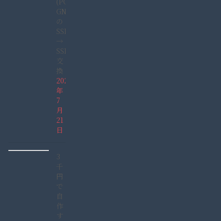
(PC-
GN165GDAD)
の
SSHD
→
SSD
交
換
2022
年
7
月
21
日
3
千
円
で
自
作
す