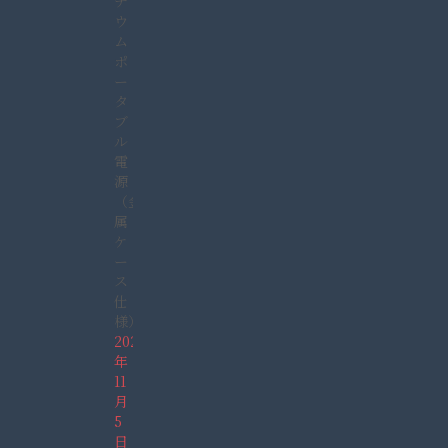
チ
ウ
ム
ポ
ー
タ
ブ
ル
電
源
（金
属
ケ
ー
ス
仕
様）
2021
年
11
月
5
日