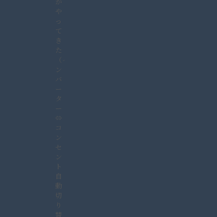
が
や
っ
て
き
た
（イ
ン
バ
ー
タ
ー
⇔
コ
ン
セ
ン
ト
自
動
切
り
替