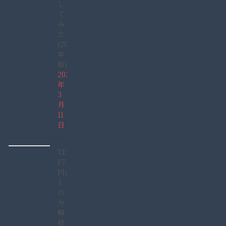
し
て
み
た
(2022
年
版)
2022
年
3
月
11
日
TECLAST
F7
Plus
3
の
分
解
修