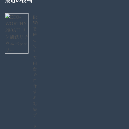
Eco-
Worthy280AH
を
使
っ
て
7
万
円
台
で
自
作
す
る
3,584Wh
級
ポ
ー
タ