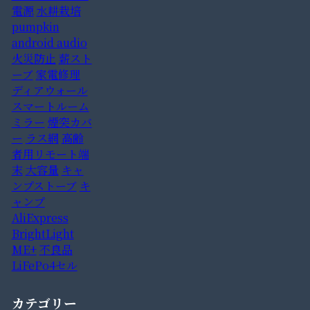
電源
水耕栽培
pumpkin
android audio
火災防止
薪スト
ーブ
家電修理
ディアウォール
スマートルーム
ミラー
煙突カバ
ー
ラス網
高齢
者用リモート端
末
大容量
キャ
ンプストーブ
キ
ャンプ
AliExpress
BrightLight
ME+
不良品
LiFePo4セル
カテゴリー