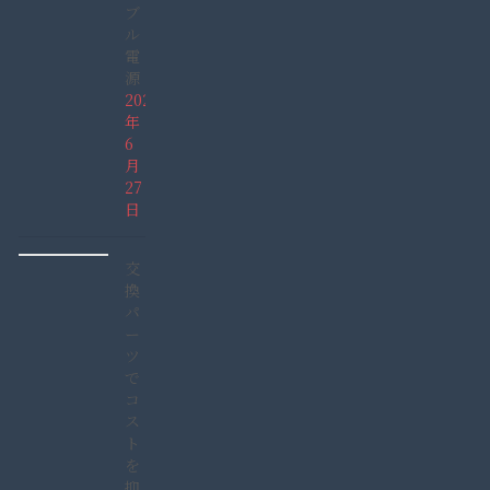
ブ
ル
電
源
2026
年
6
月
27
日
交
換
パ
ー
ツ
で
コ
ス
ト
を
抑