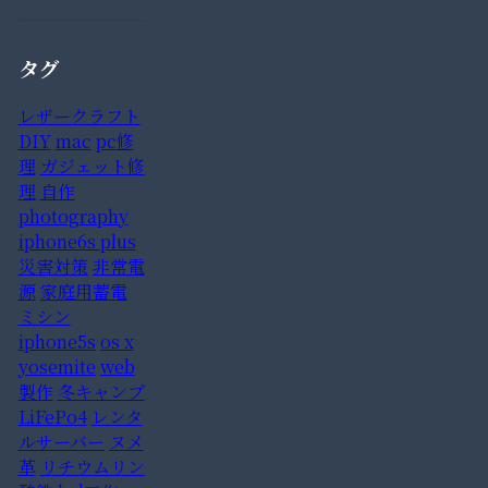
タグ
レザークラフト
DIY
mac
pc修
理
ガジェット修
理
自作
photography
iphone6s plus
災害対策
非常電
源
家庭用蓄電
ミシン
iphone5s
os x
yosemite
web
製作
冬キャンプ
LiFePo4
レンタ
ルサーバー
ヌメ
革
リチウムリン