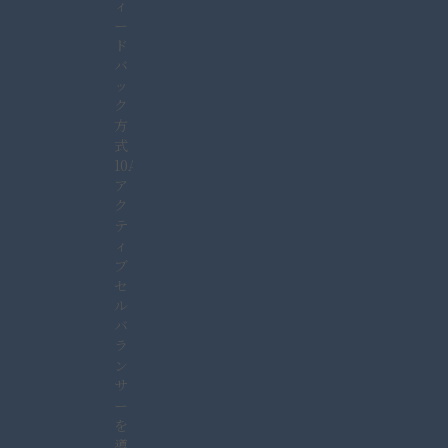
ィ
ー
ド
バ
ッ
ク
方
式
10A
ア
ク
テ
ィ
ブ
セ
ル
バ
ラ
ン
サ
ー
を
導