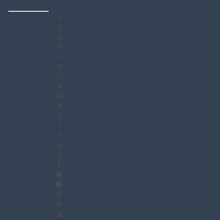
ア
リ
エ
ク
ス
プ
レ
ス
の
ア
フ
ィ
リ
エ
イ
ト
報
酬
を
出
金