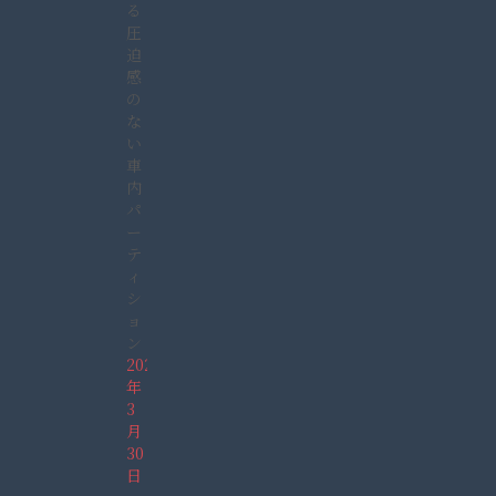
る
圧
迫
感
の
な
い
車
内
パ
ー
テ
ィ
シ
ョ
ン
2022
年
3
月
30
日