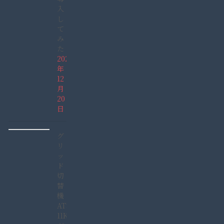
入
し
て
み
た
2021
年
12
月
20
日
グ
リ
ッ
ド
切
替
機
ATS-
11KW