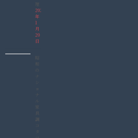
理
2022
年
1
月
20
日
昭
和
の
ナ
シ
ョ
ナ
ル
家
具
調
コ
タ
ツ