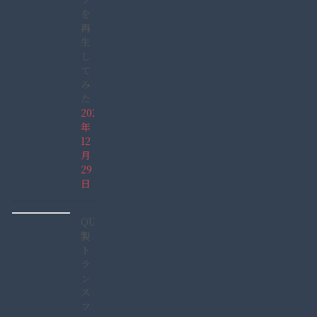
を
再
生
し
て
み
た
2021
年
12
月
29
日
QUCC
製
ト
ラ
ン
ス
フ