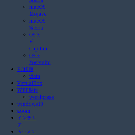
macOS
Mojave
macOS
Sierra
OS X
El
Capitan
OS X
Yosemite
PC修理
vista
VirtualBox
WEB製作
wordpress
windows10
zoom
インテリ
ア
カーメン