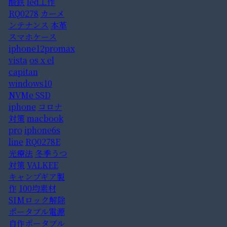
酸鉄
led工作
RQ0278
カーメ
ンテナンス
本革
スマホケース
iphone12promax
vista
os x el
capitan
windows10
NVMe SSD
iphone
コロナ
対策
macbook
pro
iphone6s
line
RQ0278E
光療法
冬季うつ
対策
VALKEE
キャンプギア製
作
100均素材
SIMロック解除
ポータブル電源
自作ポータブル