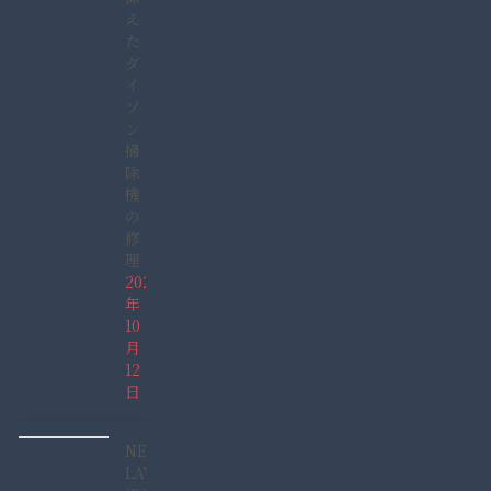
え
た
ダ
イ
ソ
ン
掃
除
機
の
修
理
2025
年
10
月
12
日
NEC
LAVIE