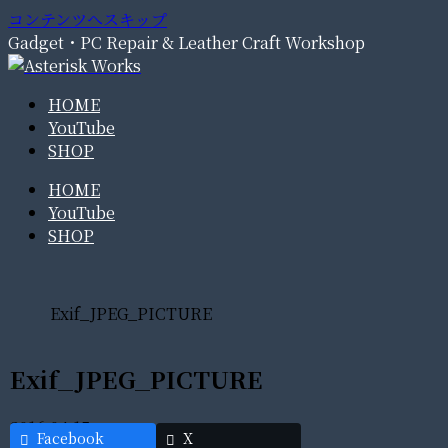
コンテンツへスキップ
Gadget・PC Repair & Leather Craft Workshop
HOME
YouTube
SHOP
HOME
YouTube
SHOP
Exif_JPEG_PICTURE
Exif_JPEG_PICTURE
2016.04.15
Facebook
X