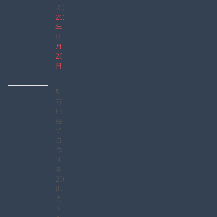
え）
2021
年
11
月
20
日
5
万
円
台
で
自
作
す
る
2000W
出
力
リ