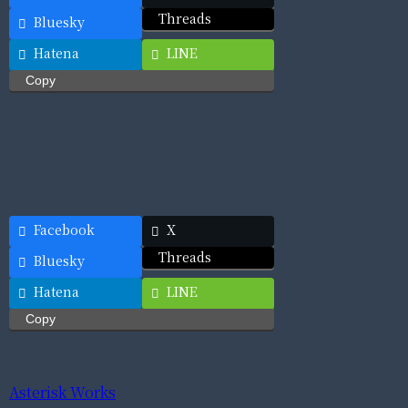
Threads
Bluesky
Hatena
LINE
Copy
Facebook
X
Threads
Bluesky
Hatena
LINE
Copy
Asterisk Works