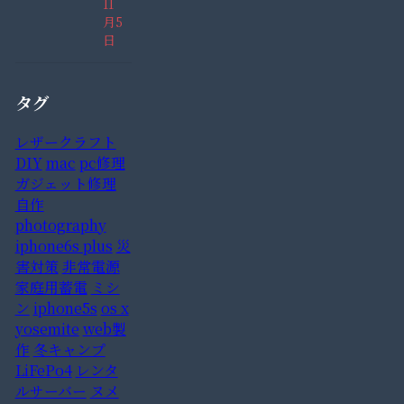
11
月5
日
タグ
レザークラフト
DIY
mac
pc修理
ガジェット修理
自作
photography
iphone6s plus
災
害対策
非常電源
家庭用蓄電
ミシ
ン
iphone5s
os x
yosemite
web製
作
冬キャンプ
LiFePo4
レンタ
ルサーバー
ヌメ