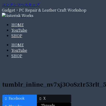
コンテンツへスキップ
Gadget・PC Repair & Leather Craft Workshop
HOME
YouTube
SHOP
HOME
YouTube
SHOP
tumblr_inline_nv7xj3OoSz1r53rlt_
2016.04.16
Facebook
X
Threads