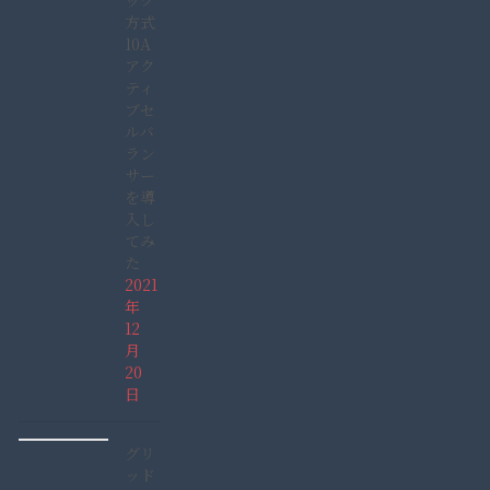
ック
方式
10A
アク
ティ
ブセ
ルバ
ラン
サー
を導
入し
てみ
た
2021
年
12
月
20
日
グリ
ッド