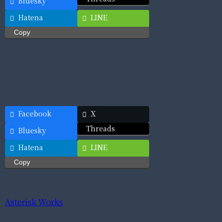
Bluesky
Hatena
LINE
Copy
Facebook
X
Threads
Bluesky
Hatena
LINE
Copy
Asterisk Works