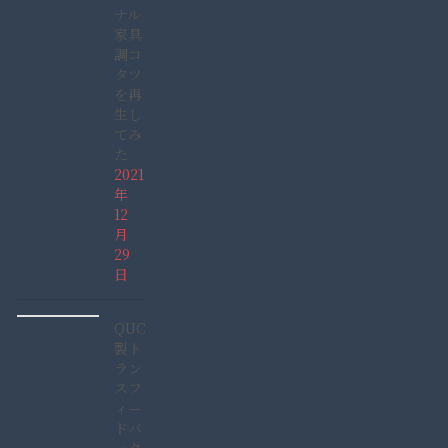
ナル
家具
調コ
タツ
を再
生し
てみ
た
2021
年
12
月
29
日
QUCC
製ト
ラン
スフ
ィー
ドバ