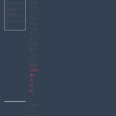
Worthy280AH
を使
って
7万
円台
で自
作す
る
3,584Wh
級ポ
ータ
ブル
電源
2026
年6
月
27
日
交換
パー
ツで