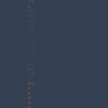
切替
機
ATS-
11KW
がや
って
きた
（イ
ンバ
ータ
ー⇔
コン
セン
ト自
動切
り替
え）
2021
年
11
月
20
日