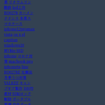
革
リチウムリン
酸鉄
led工作
RQ0278
カーメン
テナンス
本革ス
マホケース
iphone12promax
vista
os x el
capitan
windows10
NVMe SSD
iphone
コロナ対
策
macbook pro
iphone6s
line
RQ0278E
光療法
冬季うつ対策
VALKEE
キャン
プギア製作
100均
素材
SIMロック
解除
ポータブル
電源
自作ポータ