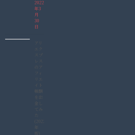
2022
年3
月
30
日
アリ
エク
スプ
レス
のア
フィ
リエ
イト
報酬
を出
金し
てみ
た
(2022
年
版)