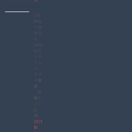
5万
円台
で自
作す
る
2000W
出力
リチ
ウム
ポー
タブ
ル電
源
（金
属ケ
ース
仕
様）
2021
年