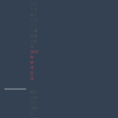
コス
トを
抑え
たダ
イソ
ン掃
除機
の修
理
2025
年
10
月
12
日
NEC
LAVIE
(PC-
GN165GDAD)
の