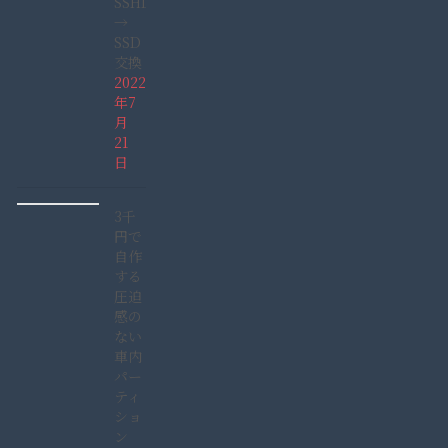
SSHD
→
SSD
交換
2022
年7
月
21
日
3千
円で
自作
する
圧迫
感の
ない
車内
パー
ティ
ショ
ン