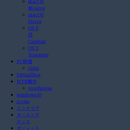
macOS
Mojave
macOS
Sierra
OS X
El
Capitan
OS X
Yosemite
PC修理
vista
VirtualBox
WEB製作
wordpress
windows10
zoom
インテリア
カーメンテ
ナンス
ガジェット