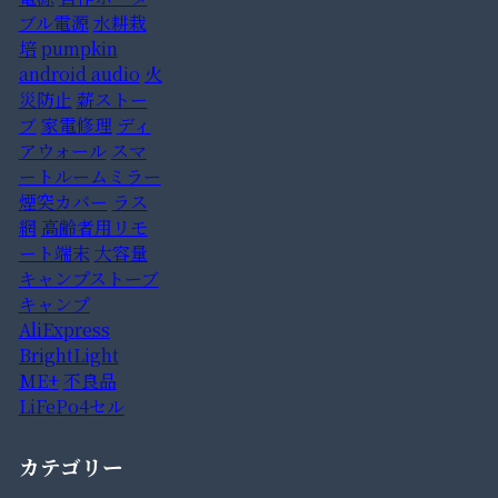
ブル電源
水耕栽
培
pumpkin
android audio
火
災防止
薪ストー
ブ
家電修理
ディ
アウォール
スマ
ートルームミラー
煙突カバー
ラス
網
高齢者用リモ
ート端末
大容量
キャンプストーブ
キャンプ
AliExpress
BrightLight
ME+
不良品
LiFePo4セル
カテゴリー