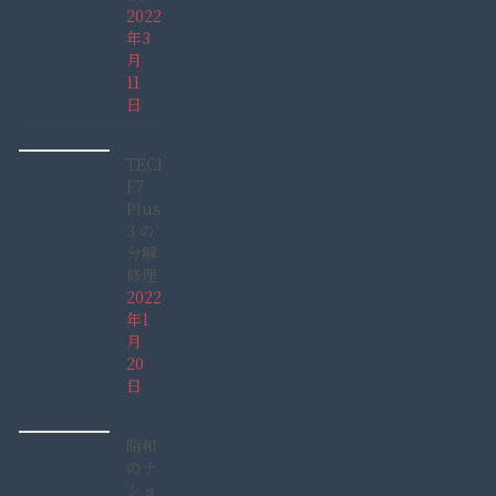
2022
年3
月
11
日
TECLAST
F7
Plus
3 の
分解
修理
2022
年1
月
20
日
昭和
のナ
ショ