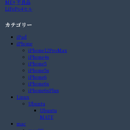
ME+
不良品
LiFePo4セル
カテゴリー
iPad
iPhone
iPhone12ProMax
iPhone4s
iPhone5
iPhone5s
iPhone6
iPhone6s
iPhone6sPlus
Linux
Ubuntu
Ubuntu
MATE
mac