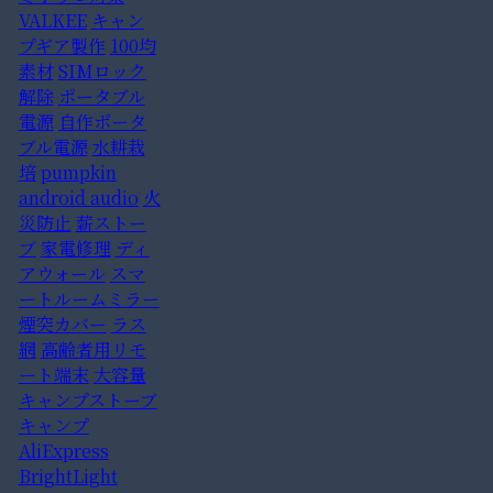
VALKEE
キャン
プギア製作
100均
素材
SIMロック
解除
ポータブル
電源
自作ポータ
ブル電源
水耕栽
培
pumpkin
android audio
火
災防止
薪ストー
ブ
家電修理
ディ
アウォール
スマ
ートルームミラー
煙突カバー
ラス
網
高齢者用リモ
ート端末
大容量
キャンプストーブ
キャンプ
AliExpress
BrightLight