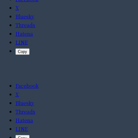
X
Bluesky
Threads
Hatena
LINE
Copy
Facebook
X
Bluesky
Threads
Hatena
LINE