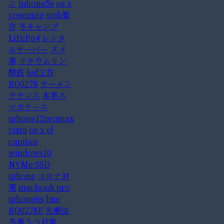
ン
iphone5s
os x
yosemite
web製
作
冬キャンプ
LiFePo4
レンタ
ルサーバー
ヌメ
革
リチウムリン
酸鉄
led工作
RQ0278
カーメン
テナンス
本革ス
マホケース
iphone12promax
vista
os x el
capitan
windows10
NVMe SSD
iphone
コロナ対
策
macbook pro
iphone6s
line
RQ0278E
光療法
冬季うつ対策