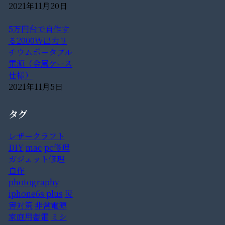
2021年11月20日
5万円台で自作す
る2000W出力リ
チウムポータブル
電源（金属ケース
仕様）
2021年11月5日
タグ
レザークラフト
DIY
mac
pc修理
ガジェット修理
自作
photography
iphone6s plus
災
害対策
非常電源
家庭用蓄電
ミシ