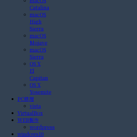
macOS
Catalina
macOS
High
Sierra
macOS
Mojave
macOS
Sierra
OS X
El
Capitan
OS X
Yosemite
PC修理
vista
VirtualBox
WEB製作
wordpress
windows10