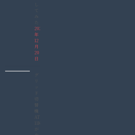
し
て
み
た
2021
年
12
月
20
日
グ
リ
ッ
ド
切
替
機
ATS-
11KW
が