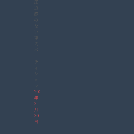
圧
迫
感
の
な
い
車
内
パ
ー
テ
ィ
シ
ョ
ン
2022
年
3
月
30
日