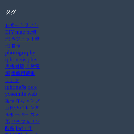
タグ
レザークラフト
DIY
mac
pc修
理
ガジェット修
理
自作
photography
iphone6s plus
災害対策
非常電
源
家庭用蓄電
ミシン
iphone5s
os x
yosemite
web
製作
冬キャンプ
LiFePo4
レンタ
ルサーバー
ヌメ
革
リチウムリン
酸鉄
led工作