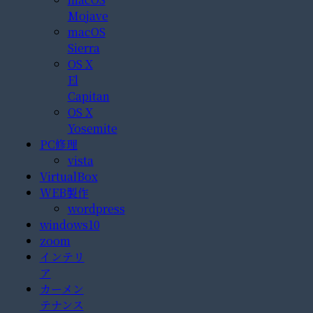
Mojave
macOS
Sierra
OS X
El
Capitan
OS X
Yosemite
PC修理
vista
VirtualBox
WEB製作
wordpress
windows10
zoom
インテリ
ア
カーメン
テナンス