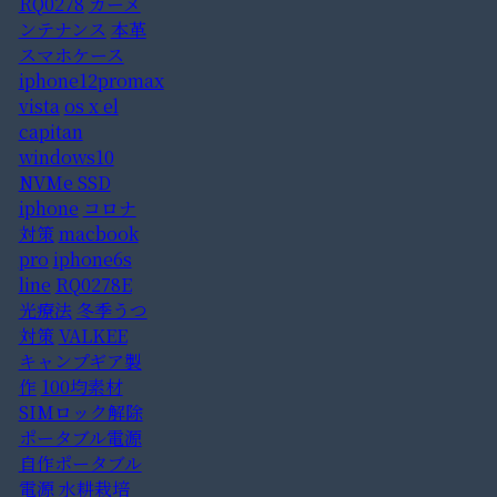
RQ0278
カーメ
ンテナンス
本革
スマホケース
iphone12promax
vista
os x el
capitan
windows10
NVMe SSD
iphone
コロナ
対策
macbook
pro
iphone6s
line
RQ0278E
光療法
冬季うつ
対策
VALKEE
キャンプギア製
作
100均素材
SIMロック解除
ポータブル電源
自作ポータブル
電源
水耕栽培