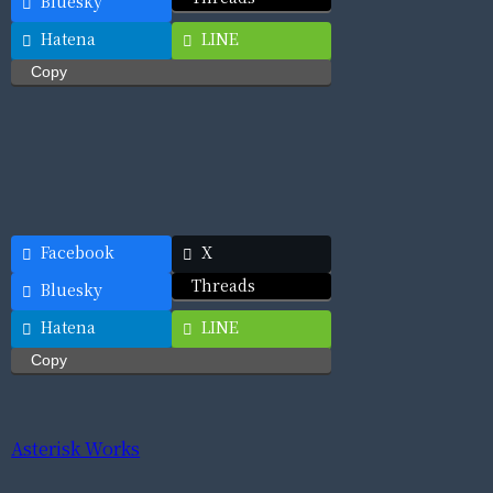
Bluesky
Hatena
LINE
Copy
Facebook
X
Threads
Bluesky
Hatena
LINE
Copy
Asterisk Works