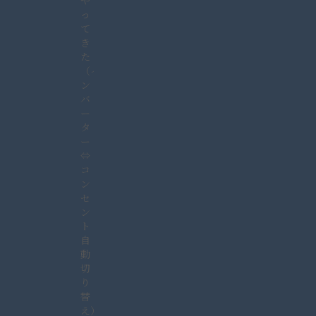
や
っ
て
き
た
（イ
ン
バ
ー
タ
ー
⇔
コ
ン
セ
ン
ト
自
動
切
り
替
え）