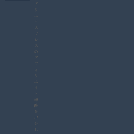
ア
リ
エ
ク
ス
プ
レ
ス
の
ア
フ
ィ
リ
エ
イ
ト
報
酬
を
出
金
し