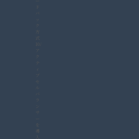
ー
ド
バ
ッ
ク
方
式
10A
ア
ク
テ
ィ
ブ
セ
ル
バ
ラ
ン
サ
ー
を
導
入