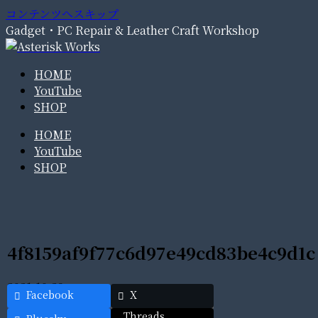
コンテンツへスキップ
Gadget・PC Repair & Leather Craft Workshop
HOME
YouTube
SHOP
HOME
YouTube
SHOP
4f8159af9f77c6d97e49cd83be4c9d1c
2021.10.29
Facebook
X
Threads