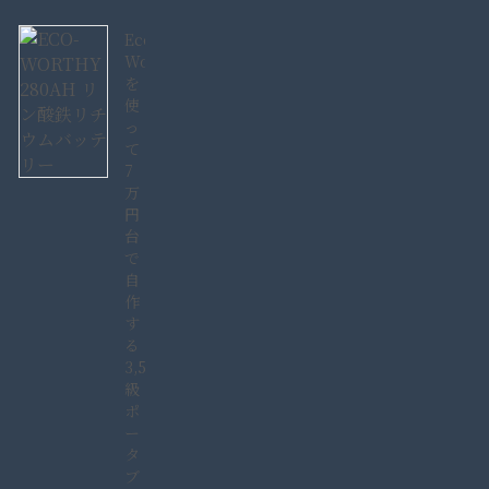
Eco-
Worthy280AH
を
使
っ
て
7
万
円
台
で
自
作
す
る
3,584Wh
級
ポ
ー
タ
ブ