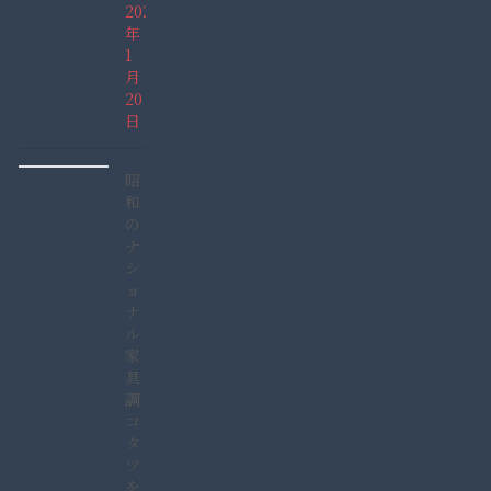
2022
年
1
月
20
日
昭
和
の
ナ
シ
ョ
ナ
ル
家
具
調
コ
タ
ツ
を