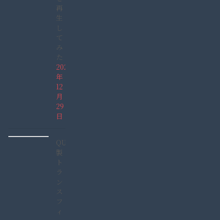
再
生
し
て
み
た
2021
年
12
月
29
日
QUCC
製
ト
ラ
ン
ス
フ
ィ