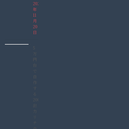
2021
年
11
月
20
日
5
万
円
台
で
自
作
す
る
2000W
出
力
リ
チ
ウ