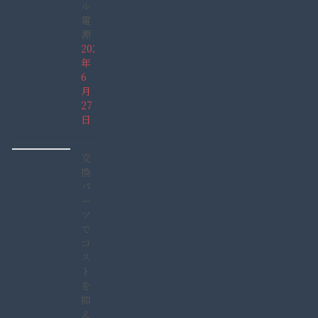
ル
電
源
2026
年
6
月
27
日
交
換
パ
ー
ツ
で
コ
ス
ト
を
抑
え