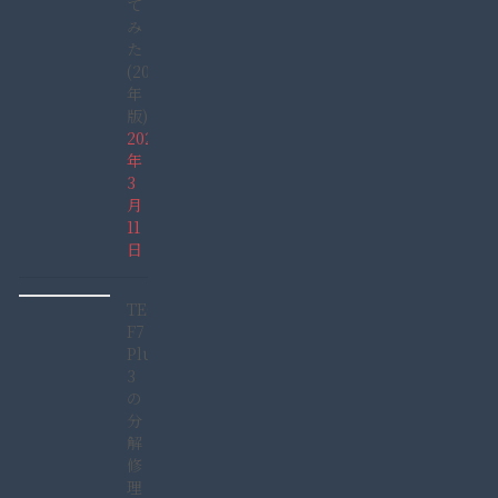
て
み
た
(2022
年
版)
2022
年
3
月
11
日
TECLAST
F7
Plus
3
の
分
解
修
理