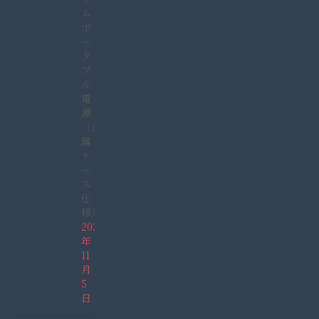
ム
ポ
ー
タ
ブ
ル
電
源
（金
属
ケ
ー
ス
仕
様）
2021
年
11
月
5
日