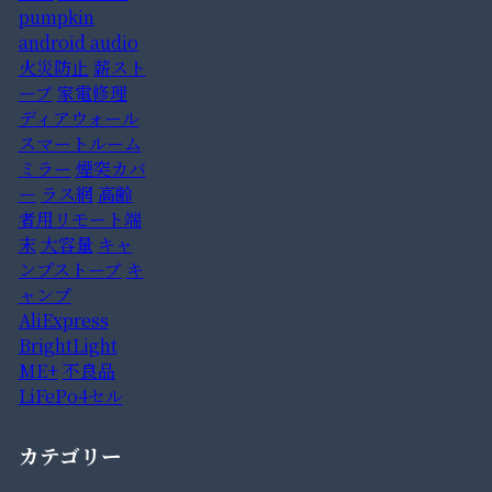
pumpkin
android audio
火災防止
薪スト
ーブ
家電修理
ディアウォール
スマートルーム
ミラー
煙突カバ
ー
ラス網
高齢
者用リモート端
末
大容量
キャ
ンプストーブ
キ
ャンプ
AliExpress
BrightLight
ME+
不良品
LiFePo4セル
カテゴリー