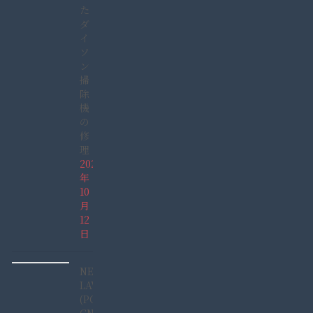
た
ダ
イ
ソ
ン
掃
除
機
の
修
理
2025
年
10
月
12
日
NEC
LAVIE
(PC-