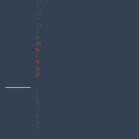
GN165GDAD)
の
SSHD
→
SSD
交
換
2022
年
7
月
21
日
3
千
円
で
自
作
す
る