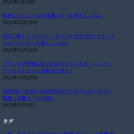
2022年1月20日
昭和のナショナル家具調コタツを再生してみた
2021年12月29日
QUCC製トランスフィードバック方式10Aアクティブ
セルバランサーを導入してみた
2021年12月20日
グリッド切替機ATS-11KWがやってきた（インバー
ター⇔コンセント自動切り替え）
2021年11月20日
5万円台で自作する2000W出力リチウムポータブル
電源（金属ケース仕様）
2021年11月5日
タグ
レザークラフト
DIY
mac
pc修理
ガジェット修理
自