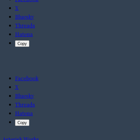
X
Bluesky
Threads
Hatena
Copy
Facebook
X
Bluesky
Threads
Hatena
Copy
Asterisk Works