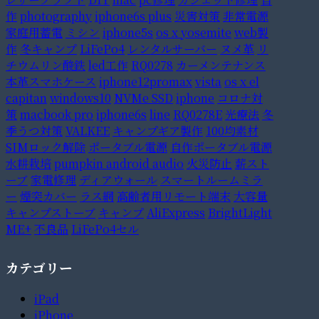
作
photography
iphone6s plus
災害対策
非常電源
家庭用蓄電
ミシン
iphone5s
os x yosemite
web製
作
冬キャンプ
LiFePo4
レンタルサーバー
ヌメ革
リ
チウムリン酸鉄
led工作
RQ0278
カーメンテナンス
本革スマホケース
iphone12promax
vista
os x el
capitan
windows10
NVMe SSD
iphone
コロナ対
策
macbook pro
iphone6s
line
RQ0278E
光療法
冬
季うつ対策
VALKEE
キャンプギア製作
100均素材
SIMロック解除
ポータブル電源
自作ポータブル電源
水耕栽培
pumpkin android audio
火災防止
薪スト
ーブ
家電修理
ディアウォール
スマートルームミラ
ー
煙突カバー
ラス網
高齢者用リモート端末
大容量
キャンプストーブ
キャンプ
AliExpress
BrightLight
ME+
不良品
LiFePo4セル
カテゴリー
iPad
iPhone