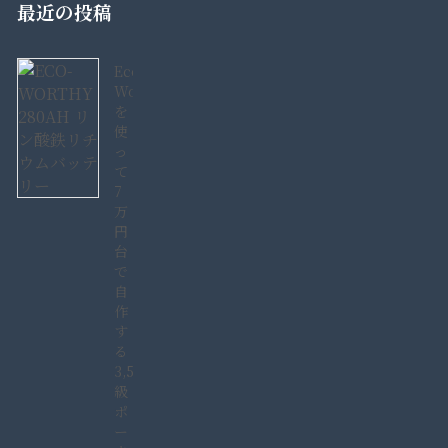
最近の投稿
Eco-
Worthy280AH
を
使
っ
て
7
万
円
台
で
自
作
す
る
3,584Wh
級
ポ
ー