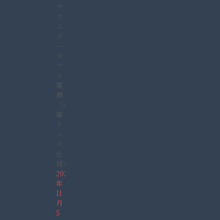
チ
ウ
ム
ポ
ー
タ
ブ
ル
電
源
（金
属
ケ
ー
ス
仕
様）
2021
年
11
月
5