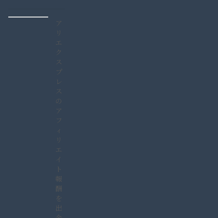
ア
リ
エ
ク
ス
プ
レ
ス
の
ア
フ
ィ
リ
エ
イ
ト
報
酬
を
出
金