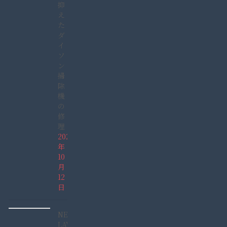
抑
え
た
ダ
イ
ソ
ン
掃
除
機
の
修
理
2025
年
10
月
12
日
NEC
LAVIE