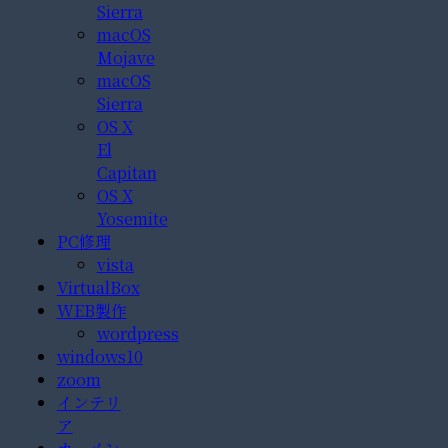
Sierra
macOS
Mojave
macOS
Sierra
OS X
El
Capitan
OS X
Yosemite
PC修理
vista
VirtualBox
WEB製作
wordpress
windows10
zoom
インテリ
ア