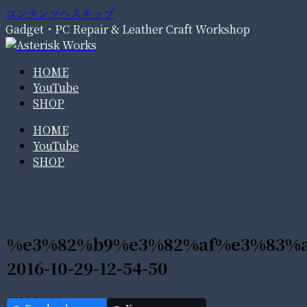
コンテンツへスキップ
Gadget・PC Repair & Leather Craft Workshop
HOME
YouTube
SHOP
HOME
YouTube
SHOP
%e3%82%b9%e3%82%af%e3%83%
2016-10-29-12-54-50
2016.10.29