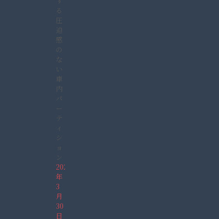
す
る
圧
迫
感
の
な
い
車
内
パ
ー
テ
ィ
シ
ョ
ン
2022
年
3
月
30
日