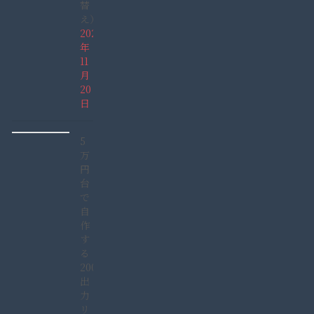
替
え）
2021
年
11
月
20
日
5
万
円
台
で
自
作
す
る
2000W
出
力
リ