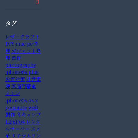
日
タグ
レザークラフト
DIY
mac
pc修
理
ガジェット修
理
自作
photography
iphone6s plus
災害対策
非常電
源
家庭用蓄電
ミシン
iphone5s
os x
yosemite
web
製作
冬キャンプ
LiFePo4
レンタ
ルサーバー
ヌメ
革
リチウムリン