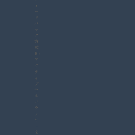
ィ
ー
ド
バ
ッ
ク
方
式
10A
ア
ク
テ
ィ
ブ
セ
ル
バ
ラ
ン
サ
ー
を