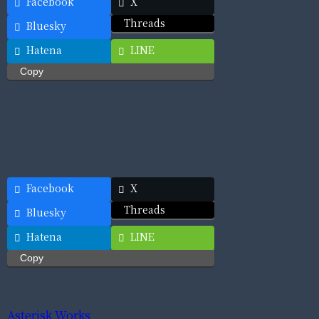
Facebook
X
Threads
Bluesky
Hatena
LINE
Copy
Facebook
X
Threads
Bluesky
Hatena
LINE
Copy
Asterisk Works