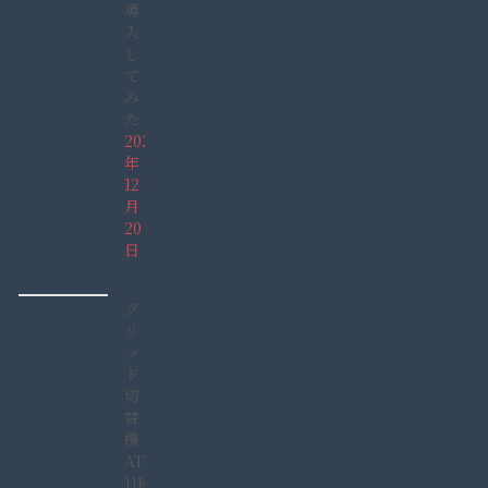
導
入
し
て
み
た
2021
年
12
月
20
日
グ
リ
ッ
ド
切
替
機
ATS-
11KW