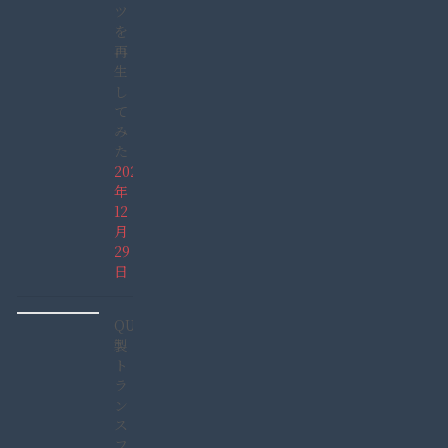
ツ
を
再
生
し
て
み
た
2021
年
12
月
29
日
QUCC
製
ト
ラ
ン
ス
フ