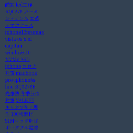
酸鉄
led工作
RQ0278
カーメ
ンテナンス
本革
スマホケース
iphone12promax
vista
os x el
capitan
windows10
NVMe SSD
iphone
コロナ
対策
macbook
pro
iphone6s
line
RQ0278E
光療法
冬季うつ
対策
VALKEE
キャンプギア製
作
100均素材
SIMロック解除
ポータブル電源