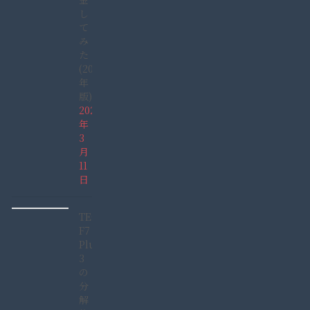
し
て
み
た
(2022
年
版)
2022
年
3
月
11
日
TECLAST
F7
Plus
3
の
分
解