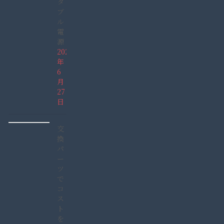
タ
ブ
ル
電
源
2026
年
6
月
27
日
交
換
パ
ー
ツ
で
コ
ス
ト
を