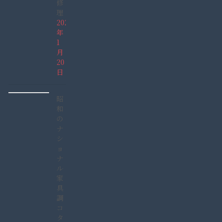
修
理
2022
年
1
月
20
日
昭
和
の
ナ
シ
ョ
ナ
ル
家
具
調
コ
タ