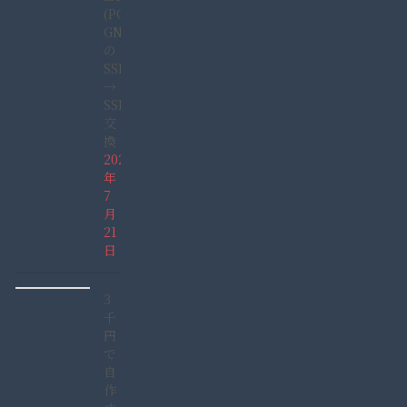
(PC-
GN165GDAD)
の
SSHD
→
SSD
交
換
2022
年
7
月
21
日
3
千
円
で
自
作