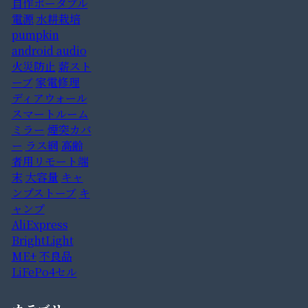
自作ポータブル
電源
水耕栽培
pumpkin
android audio
火災防止
薪スト
ーブ
家電修理
ディアウォール
スマートルーム
ミラー
煙突カバ
ー
ラス網
高齢
者用リモート端
末
大容量
キャ
ンプストーブ
キ
ャンプ
AliExpress
BrightLight
ME+
不良品
LiFePo4セル