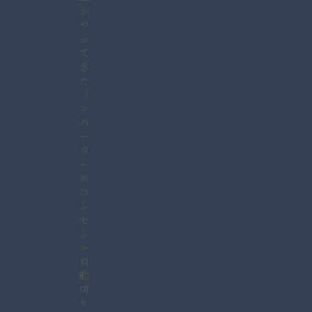
が
や
っ
て
き
た
（イ
ン
バ
ー
タ
ー
⇔
コ
ン
セ
ン
ト
自
動
切
り