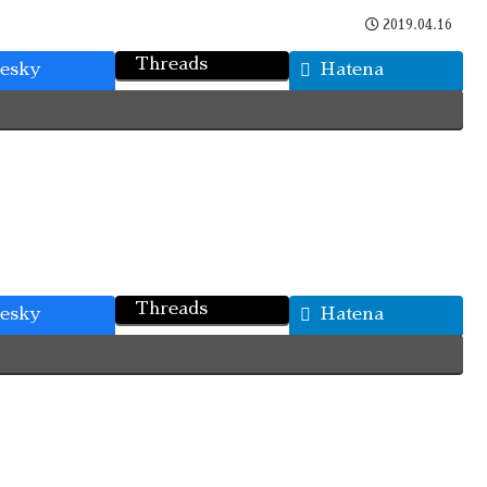
2019.04.16
Threads
uesky
Hatena
Threads
uesky
Hatena