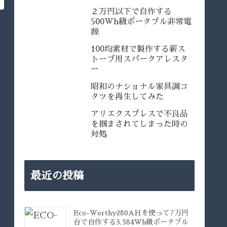
２万円以下で自作する
500Wh級ポータブル非常電
源
100均素材で製作する薪ス
トーブ用スパークアレスタ
ー
昭和のナショナル家具調コ
タツを再生してみた
アリエクスプレスで不良品
を掴まされてしまった時の
対処
最近の投稿
Eco-Worthy280AHを使って7万円
台で自作する3,584Wh級ポータブル