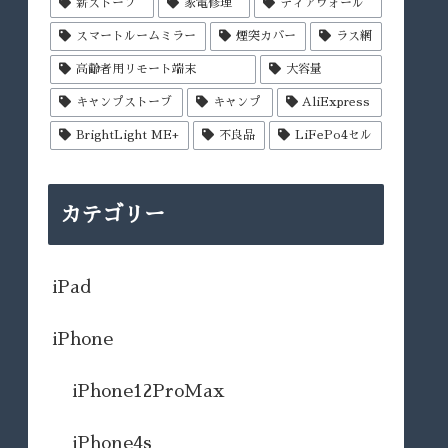
薪ストーブ
家電修理
ディアウォール
スマートルームミラー
煙突カバー
ラス網
高齢者用リモート端末
大容量
キャンプストーブ
キャンプ
AliExpress
BrightLight ME+
不良品
LiFePo4セル
カテゴリー
iPad
iPhone
iPhone12ProMax
iPhone4s