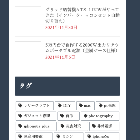
グリッド切替機ATS-11KWがやって
きた（インバーター⇔コンセント自動
切り替え）
2021年11月20日
5万円台で自作する2000W出力リチウ
ムポータブル電源（金属ケース仕様）
2021年11月5日
タグ
レザークラフト
DIY
mac
pc修理
ガジェット修理
自作
photography
iphone6s plus
災害対策
非常電源
家庭用蓄電
ミシン
iphone5s