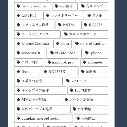
os x yosemite
web製作
冬キャンプ
LiFePo4
レンタルサーバー
ヌメ革
リチウムリン酸鉄
led工作
RQ0278
カーメンテナンス
本革スマホケース
iphone12promax
vista
os x el capitan
windows10
NVMe SSD
iphone
コロナ対策
macbook pro
iphone6s
line
RQ0278E
光療法
冬季うつ対策
VALKEE
キャンプギア製作
100均素材
SIMロック解除
ポータブル電源
自作ポータブル電源
水耕栽培
pumpkin android audio
火災防止