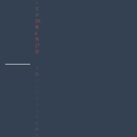
ル
電
源
2026
年
6
月
27
日
交
換
パ
ー
ツ
で
コ
ス
ト
を
抑
え