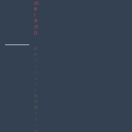
2022
年
1
月
20
日
昭
和
の
ナ
シ
ョ
ナ
ル
家
具
調
コ
タ
ツ
を