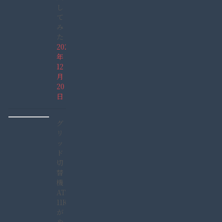
し
て
み
た
2021
年
12
月
20
日
グ
リ
ッ
ド
切
替
機
ATS-
11KW
が