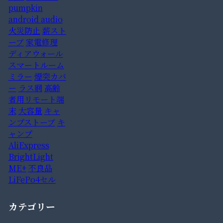
pumpkin
android audio
火災防止
薪スト
ーブ
家電修理
ディアウォール
スマートルーム
ミラー
煙突カバ
ー
ラス網
高齢
者用リモート端
末
大容量
キャ
ンプストーブ
キ
ャンプ
AliExpress
BrightLight
ME+
不良品
LiFePo4セル
カテゴリー