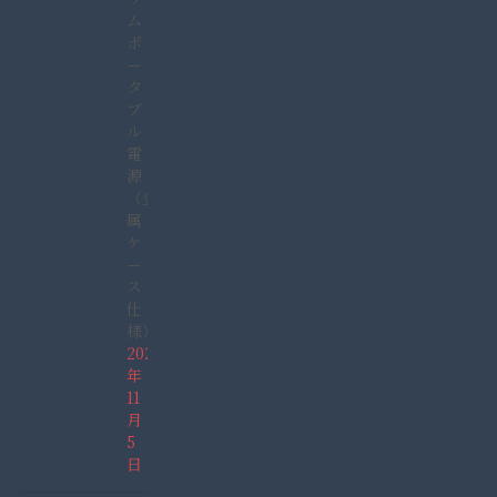
ム
ポ
ー
タ
ブ
ル
電
源
（金
属
ケ
ー
ス
仕
様）
2021
年
11
月
5
日