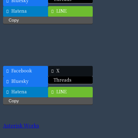
Bluesky
Hatena
LINE
Copy
Facebook
X
Threads
Bluesky
Hatena
LINE
Copy
Asterisk Works