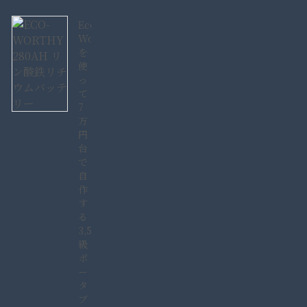
Eco-
Worthy280AH
を
使
っ
て
7
万
円
台
で
自
作
す
る
3,584Wh
級
ポ
ー
タ
ブ