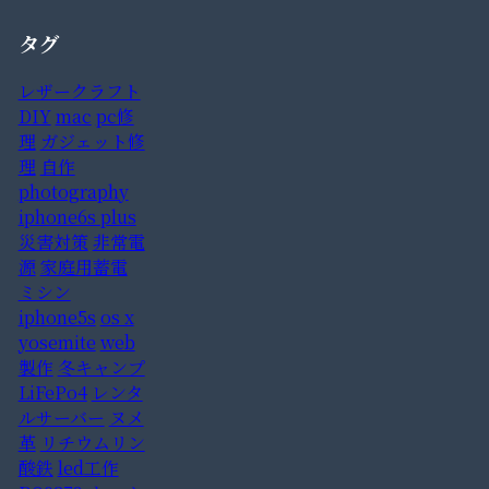
タグ
レザークラフト
DIY
mac
pc修
理
ガジェット修
理
自作
photography
iphone6s plus
災害対策
非常電
源
家庭用蓄電
ミシン
iphone5s
os x
yosemite
web
製作
冬キャンプ
LiFePo4
レンタ
ルサーバー
ヌメ
革
リチウムリン
酸鉄
led工作