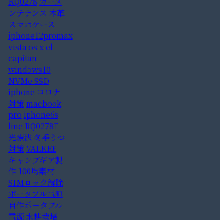
RQ0278
カーメ
ンテナンス
本革
スマホケース
iphone12promax
vista
os x el
capitan
windows10
NVMe SSD
iphone
コロナ
対策
macbook
pro
iphone6s
line
RQ0278E
光療法
冬季うつ
対策
VALKEE
キャンプギア製
作
100均素材
SIMロック解除
ポータブル電源
自作ポータブル
電源
水耕栽培