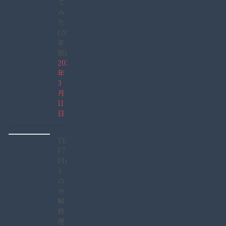
て
み
た
(2022
年
版)
2022
年
3
月
11
日
TECLAST
F7
Plus
3
の
分
解
修
理