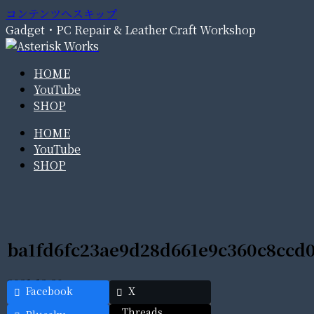
コンテンツへスキップ
Gadget・PC Repair & Leather Craft Workshop
HOME
YouTube
SHOP
HOME
YouTube
SHOP
ba1fd6fc23ae9d28d661e9c360c8ccd
2021.12.20
Facebook
X
Threads