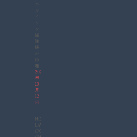
た
ダ
イ
ソ
ン
掃
除
機
の
修
理
2025
年
10
月
12
日
NEC
LAVIE
(PC-