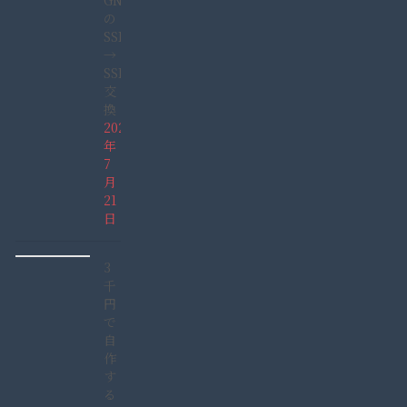
GN165GDAD)
の
SSHD
→
SSD
交
換
2022
年
7
月
21
日
3
千
円
で
自
作
す
る