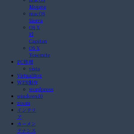
Mojave
macOS
Sierra
OS X
El
Capitan
OS X
Yosemite
PC修理
vista
VirtualBox
WEB製作
wordpress
windows10
zoom
インテリ
ア
カーメン
テナンス