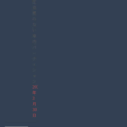
圧
迫
感
の
な
い
車
内
パ
ー
テ
ィ
シ
ョ
ン
2022
年
3
月
30
日