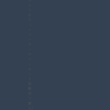
や
っ
て
き
た
（イ
ン
バ
ー
タ
ー
⇔
コ
ン
セ
ン
ト
自
動
切
り
替
え）