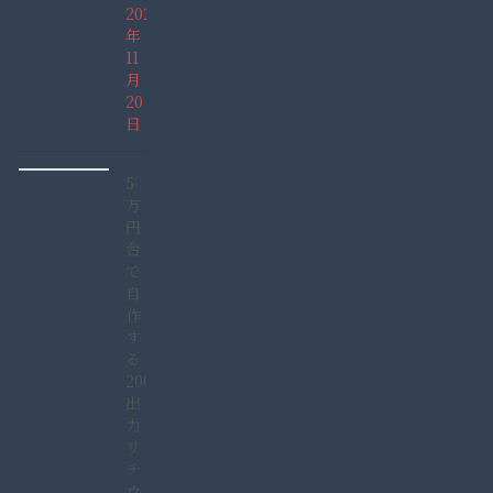
2021
年
11
月
20
日
5
万
円
台
で
自
作
す
る
2000W
出
力
リ
チ
ウ