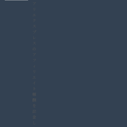
ア
リ
エ
ク
ス
プ
レ
ス
の
ア
フ
ィ
リ
エ
イ
ト
報
酬
を
出
金
し