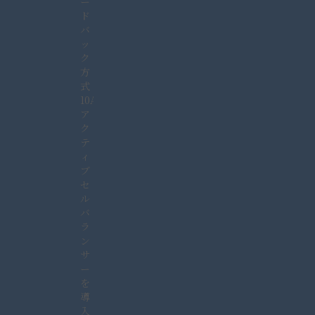
ー
ド
バ
ッ
ク
方
式
10A
ア
ク
テ
ィ
ブ
セ
ル
バ
ラ
ン
サ
ー
を
導
入