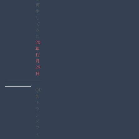
再
生
し
て
み
た
2021
年
12
月
29
日
QUCC
製
ト
ラ
ン
ス
フ
ィ