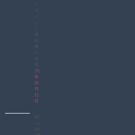
た
ダ
イ
ソ
ン
掃
除
機
の
修
理
2025
年
10
月
12
日
NEC
LAVIE
(PC-