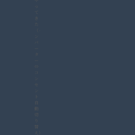
や
っ
て
き
た
（イ
ン
バ
ー
タ
ー
⇔
コ
ン
セ
ン
ト
自
動
切
り
替
え）