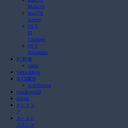
Mojave
macOS
Sierra
OS X
El
Capitan
OS X
Yosemite
PC修理
vista
VirtualBox
WEB製作
wordpress
windows10
zoom
インテリ
ア
カーメン
テナンス