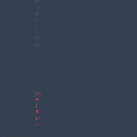
圧
迫
感
の
な
い
車
内
パ
ー
テ
ィ
シ
ョ
ン
2022
年
3
月
30
日