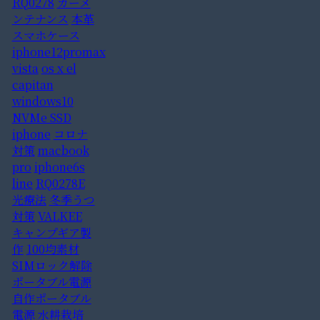
RQ0278
カーメ
ンテナンス
本革
スマホケース
iphone12promax
vista
os x el
capitan
windows10
NVMe SSD
iphone
コロナ
対策
macbook
pro
iphone6s
line
RQ0278E
光療法
冬季うつ
対策
VALKEE
キャンプギア製
作
100均素材
SIMロック解除
ポータブル電源
自作ポータブル
電源
水耕栽培