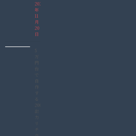
2021
年
11
月
20
日
5
万
円
台
で
自
作
す
る
2000W
出
力
リ
チ
ウ