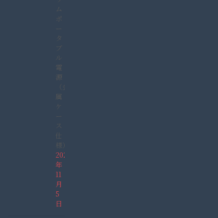
ム
ポ
ー
タ
ブ
ル
電
源
（金
属
ケ
ー
ス
仕
様）
2021
年
11
月
5
日