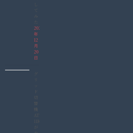
し
て
み
た
2021
年
12
月
20
日
グ
リ
ッ
ド
切
替
機
ATS-
11KW
が