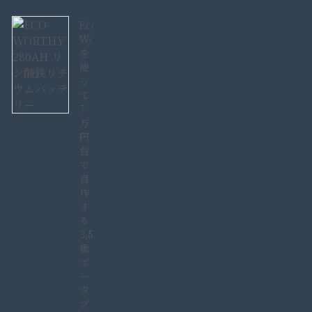
Eco-
Worthy280AH
を
使
っ
て
7
万
円
台
で
自
作
す
る
3,584Wh
級
ポ
ー
タ
ブ