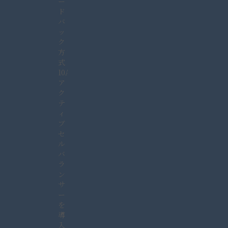
ー
ド
バ
ッ
ク
方
式
10A
ア
ク
テ
ィ
ブ
セ
ル
バ
ラ
ン
サ
ー
を
導
入