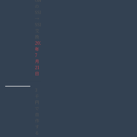
GN165GDAD)
の
SSHD
→
SSD
交
換
2022
年
7
月
21
日
3
千
円
で
自
作
す
る