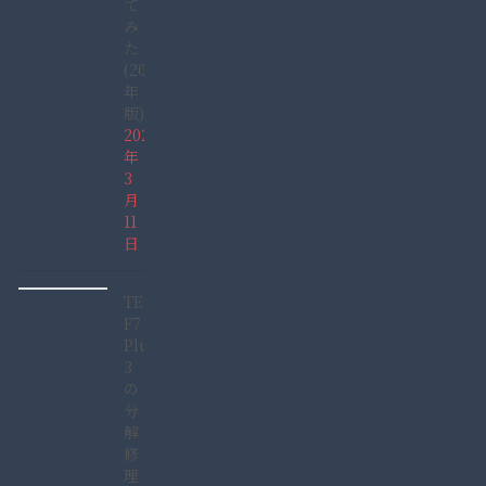
て
み
た
(2022
年
版)
2022
年
3
月
11
日
TECLAST
F7
Plus
3
の
分
解
修
理