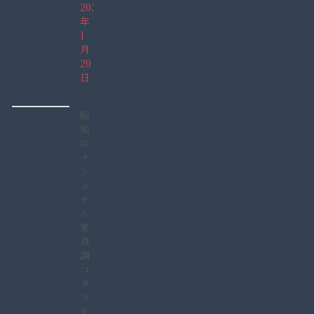
2022
年
1
月
20
日
昭
和
の
ナ
シ
ョ
ナ
ル
家
具
調
コ
タ
ツ
を