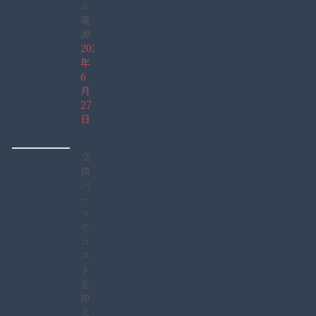
ル
電
源
2026
年
6
月
27
日
交
換
パ
ー
ツ
で
コ
ス
ト
を
抑
え