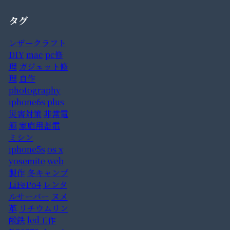
タグ
レザークラフト
DIY
mac
pc修
理
ガジェット修
理
自作
photography
iphone6s plus
災害対策
非常電
源
家庭用蓄電
ミシン
iphone5s
os x
yosemite
web
製作
冬キャンプ
LiFePo4
レンタ
ルサーバー
ヌメ
革
リチウムリン
酸鉄
led工作