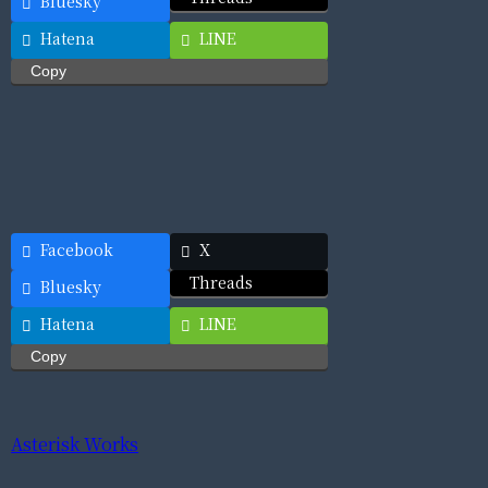
Bluesky
Hatena
LINE
Copy
Facebook
X
Threads
Bluesky
Hatena
LINE
Copy
Asterisk Works