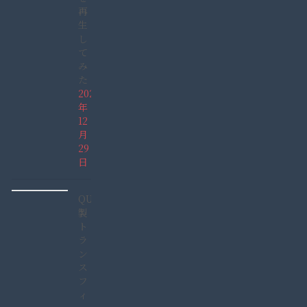
再
生
し
て
み
た
2021
年
12
月
29
日
QUCC
製
ト
ラ
ン
ス
フ
ィ