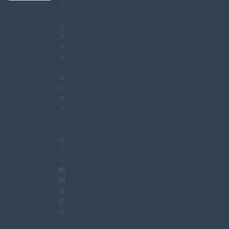
ア
リ
エ
ク
ス
プ
レ
ス
の
ア
フ
ィ
リ
エ
イ
ト
報
酬
を
出
金
し