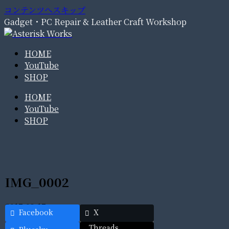
コンテンツへスキップ
Gadget・PC Repair & Leather Craft Workshop
HOME
YouTube
SHOP
HOME
YouTube
SHOP
IMG_0002
2017.08.17
Facebook
X
Threads