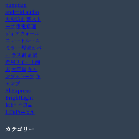
pumpkin
android audio
火災防止
薪スト
ーブ
家電修理
ディアウォール
スマートルーム
ミラー
煙突カバ
ー
ラス網
高齢
者用リモート端
末
大容量
キャ
ンプストーブ
キ
ャンプ
AliExpress
BrightLight
ME+
不良品
LiFePo4セル
カテゴリー