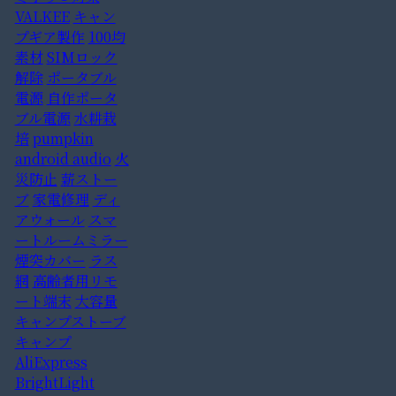
VALKEE
キャン
プギア製作
100均
素材
SIMロック
解除
ポータブル
電源
自作ポータ
ブル電源
水耕栽
培
pumpkin
android audio
火
災防止
薪ストー
ブ
家電修理
ディ
アウォール
スマ
ートルームミラー
煙突カバー
ラス
網
高齢者用リモ
ート端末
大容量
キャンプストーブ
キャンプ
AliExpress
BrightLight