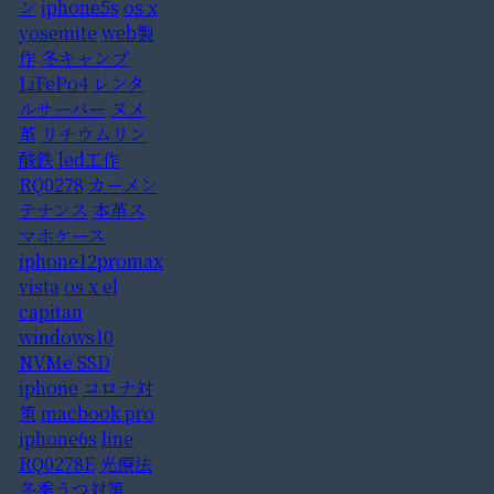
ン
iphone5s
os x
yosemite
web製
作
冬キャンプ
LiFePo4
レンタ
ルサーバー
ヌメ
革
リチウムリン
酸鉄
led工作
RQ0278
カーメン
テナンス
本革ス
マホケース
iphone12promax
vista
os x el
capitan
windows10
NVMe SSD
iphone
コロナ対
策
macbook pro
iphone6s
line
RQ0278E
光療法
冬季うつ対策