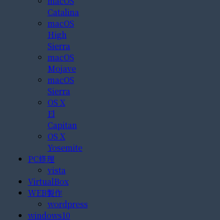
macOS
Catalina
macOS
High
Sierra
macOS
Mojave
macOS
Sierra
OS X
El
Capitan
OS X
Yosemite
PC修理
vista
VirtualBox
WEB製作
wordpress
windows10