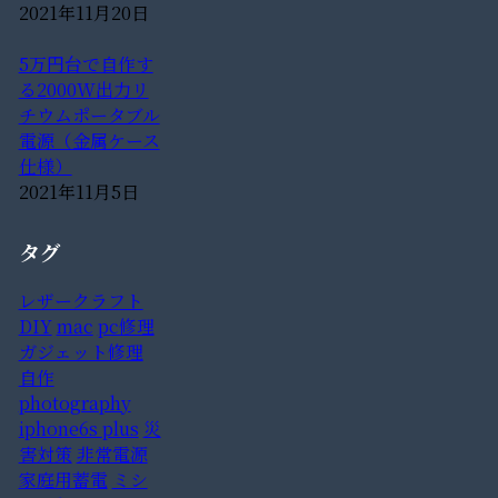
2021年11月20日
5万円台で自作す
る2000W出力リ
チウムポータブル
電源（金属ケース
仕様）
2021年11月5日
タグ
レザークラフト
DIY
mac
pc修理
ガジェット修理
自作
photography
iphone6s plus
災
害対策
非常電源
家庭用蓄電
ミシ