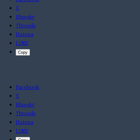
X
Bluesky
Threads
Hatena
LINE
Copy
Facebook
X
Bluesky
Threads
Hatena
LINE