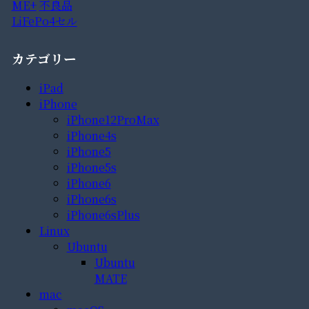
ME+
不良品
LiFePo4セル
カテゴリー
iPad
iPhone
iPhone12ProMax
iPhone4s
iPhone5
iPhone5s
iPhone6
iPhone6s
iPhone6sPlus
Linux
Ubuntu
Ubuntu
MATE
mac