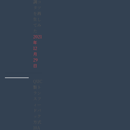
調コ
タツ
を再
生し
てみ
た
2021
年
12
月
29
日
QUCC
製ト
ラン
スフ
ィー
ドバ
ック
方式
10A