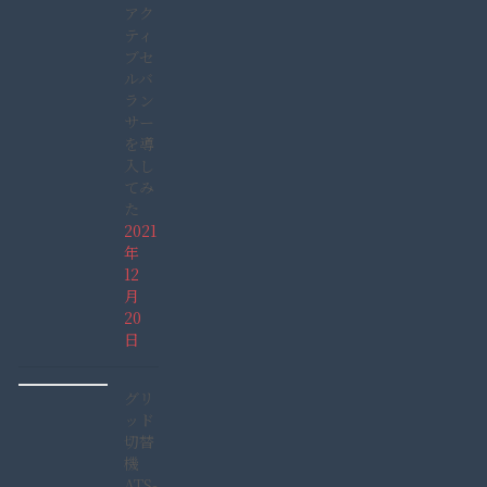
アク
ティ
ブセ
ルバ
ラン
サー
を導
入し
てみ
た
2021
年
12
月
20
日
グリ
ッド
切替
機
ATS-