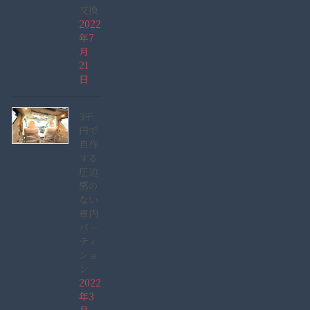
交換
2022
年7
月
21
日
3千
円で
自作
する
圧迫
感の
ない
車内
パー
ティ
ショ
ン
2022
年3
月