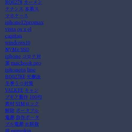
RQ0278
カーメン
テナンス
本革ス
マホケース
iphone12promax
vista
os x el
capitan
windows10
NVMe SSD
iphone
コロナ対
策
macbook pro
iphone6s
line
RQ0278E
光療法
冬季うつ対策
VALKEE
キャン
プギア製作
100均
素材
SIMロック
解除
ポータブル
電源
自作ポータ
ブル電源
水耕栽
培
pumpkin