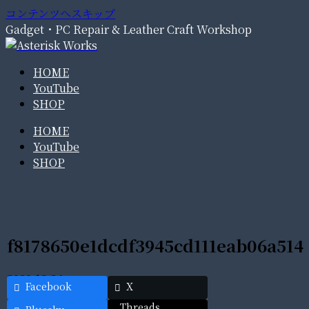
コンテンツへスキップ
Gadget・PC Repair & Leather Craft Workshop
HOME
YouTube
SHOP
HOME
YouTube
SHOP
f8178650e1dcdf3945cd111eab06a514
2020.12.24
Facebook
X
Threads