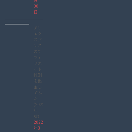
30
日
アリ
エク
スプ
レス
のア
フィ
リエ
イト
報酬
を出
金し
てみ
た
(2022
年
版)
2022
年3