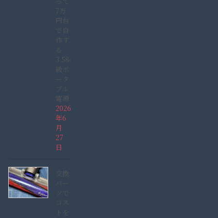
って
7万
円台
で自
作す
る
3,584Wh
級ポ
ータ
ブル
電源
2026
年6
月
27
日
交換
パー
ツで
コス
トを