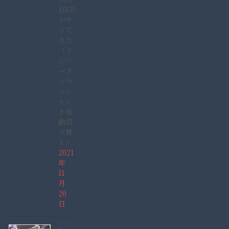
11KW
がや
って
きた
（イ
ンバ
ータ
ー⇔
コン
セン
ト自
動切
り替
え）
2021
年
11
月
20
日