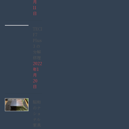
月
11
日
TECLAST
F7
Plus
3 の
分解
修理
2022
年1
月
20
日
昭和
のナ
ショ
ナル
家具