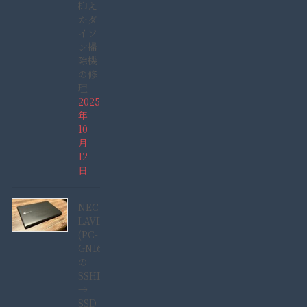
抑え
たダ
イソ
ン掃
除機
の修
理
2025
年
10
月
12
日
NEC
LAVIE
(PC-
GN165GDAD)
の
SSHD
→
SSD