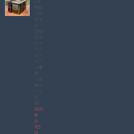
5万
円台
で自
作す
る
2000W
出力
リチ
ウム
ポー
タブ
ル電
源
（金
属ケ
ース
仕
様）
2021
年
11
月5
日