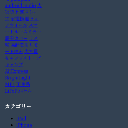
android audio
火
災防止
薪ストー
ブ
家電修理
ディ
アウォール
スマ
ートルームミラー
煙突カバー
ラス
網
高齢者用リモ
ート端末
大容量
キャンプストーブ
キャンプ
AliExpress
BrightLight
ME+
不良品
LiFePo4セル
カテゴリー
iPad
iPhone