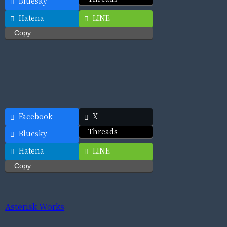
Bluesky
Hatena
LINE
Copy
Facebook
X
Threads
Bluesky
Hatena
LINE
Copy
Asterisk Works