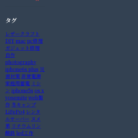
タグ
レザークラフト
DIY
mac
pc修理
ガジェット修理
自作
photography
iphone6s plus
災
害対策
非常電源
家庭用蓄電
ミシ
ン
iphone5s
os x
yosemite
web製
作
冬キャンプ
LiFePo4
レンタ
ルサーバー
ヌメ
革
リチウムリン
酸鉄
led工作