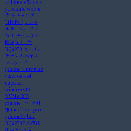
ン
iphone5s
os x
yosemite
web製
作
冬キャンプ
LiFePo4
レンタ
ルサーバー
ヌメ
革
リチウムリン
酸鉄
led工作
RQ0278
カーメン
テナンス
本革ス
マホケース
iphone12promax
vista
os x el
capitan
windows10
NVMe SSD
iphone
コロナ対
策
macbook pro
iphone6s
line
RQ0278E
光療法
冬季うつ対策