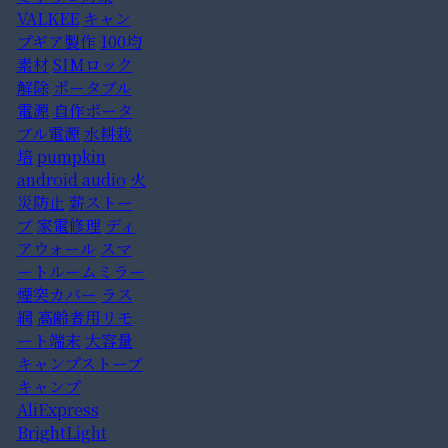
VALKEE
キャン
プギア製作
100均
素材
SIMロック
解除
ポータブル
電源
自作ポータ
ブル電源
水耕栽
培
pumpkin
android audio
火
災防止
薪ストー
ブ
家電修理
ディ
アウォール
スマ
ートルームミラー
煙突カバー
ラス
網
高齢者用リモ
ート端末
大容量
キャンプストーブ
キャンプ
AliExpress
BrightLight