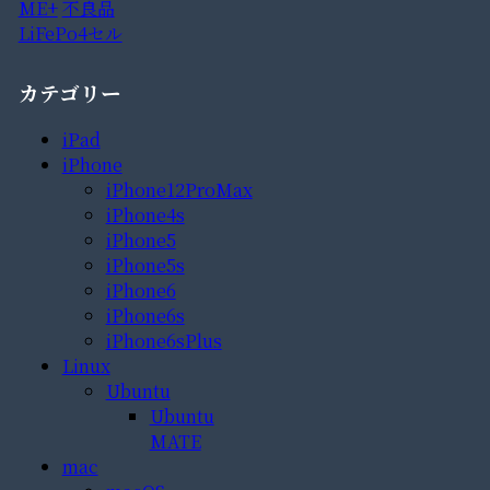
ME+
不良品
LiFePo4セル
カテゴリー
iPad
iPhone
iPhone12ProMax
iPhone4s
iPhone5
iPhone5s
iPhone6
iPhone6s
iPhone6sPlus
Linux
Ubuntu
Ubuntu
MATE
mac