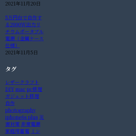
2021年11月20日
5万円台で自作す
る2000W出力リ
チウムポータブル
電源（金属ケース
仕様）
2021年11月5日
タグ
レザークラフト
DIY
mac
pc修理
ガジェット修理
自作
photography
iphone6s plus
災
害対策
非常電源
家庭用蓄電
ミシ