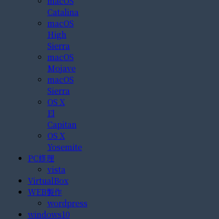
macOS
Catalina
macOS
High
Sierra
macOS
Mojave
macOS
Sierra
OS X
El
Capitan
OS X
Yosemite
PC修理
vista
VirtualBox
WEB製作
wordpress
windows10