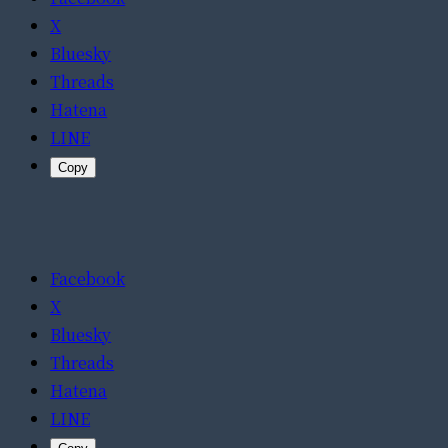
X
Bluesky
Threads
Hatena
LINE
Copy
Facebook
X
Bluesky
Threads
Hatena
LINE