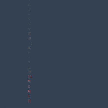
ム
ポ
ー
タ
ブ
ル
電
源
（金
属
ケ
ー
ス
仕
様）
2021
年
11
月
5
日