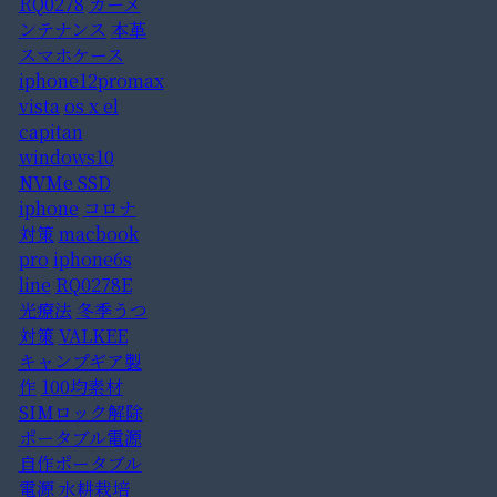
RQ0278
カーメ
ンテナンス
本革
スマホケース
iphone12promax
vista
os x el
capitan
windows10
NVMe SSD
iphone
コロナ
対策
macbook
pro
iphone6s
line
RQ0278E
光療法
冬季うつ
対策
VALKEE
キャンプギア製
作
100均素材
SIMロック解除
ポータブル電源
自作ポータブル
電源
水耕栽培