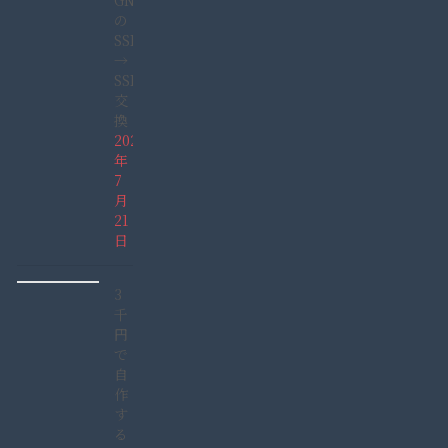
GN165GDAD)
の
SSHD
→
SSD
交
換
2022
年
7
月
21
日
3
千
円
で
自
作
す
る