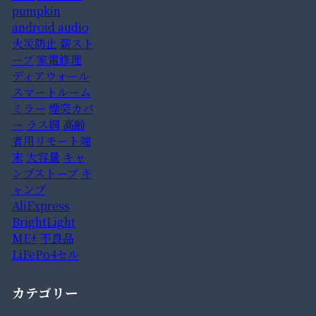
pumpkin
android audio
火災防止
薪スト
ーブ
家電修理
ディアウォール
スマートルーム
ミラー
煙突カバ
ー
ラス網
高齢
者用リモート端
末
大容量
キャ
ンプストーブ
キ
ャンプ
AliExpress
BrightLight
ME+
不良品
LiFePo4セル
カテゴリー