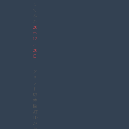
し
て
み
た
2021
年
12
月
20
日
グ
リ
ッ
ド
切
替
機
ATS-
11KW
が