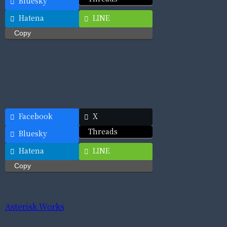
Bluesky
Hatena
LINE
Copy
Facebook
X
Threads
Bluesky
Hatena
LINE
Copy
Asterisk Works