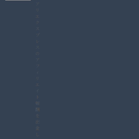
ア
リ
エ
ク
ス
プ
レ
ス
の
ア
フ
ィ
リ
エ
イ
ト
報
酬
を
出
金
し