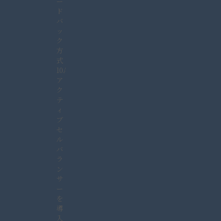
ー
ド
バ
ッ
ク
方
式
10A
ア
ク
テ
ィ
ブ
セ
ル
バ
ラ
ン
サ
ー
を
導
入