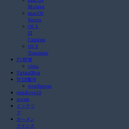
Mojave
macOS
Sierra
OS X
El
Capitan
OS X
Yosemite
PC修理
vista
VirtualBox
WEB製作
wordpress
windows10
zoom
インテリ
ア
カーメン
テナンス