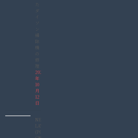
た
ダ
イ
ソ
ン
掃
除
機
の
修
理
2025
年
10
月
12
日
NEC
LAVIE
(PC-