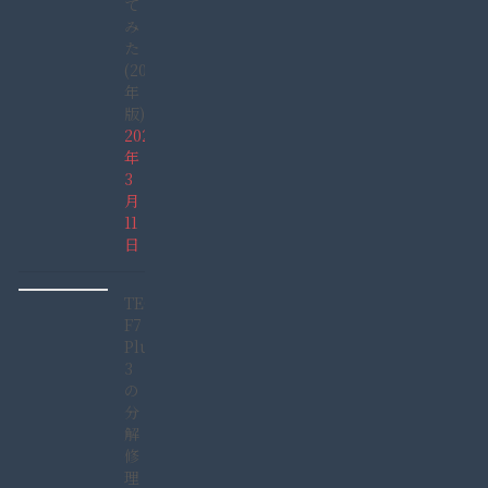
て
み
た
(2022
年
版)
2022
年
3
月
11
日
TECLAST
F7
Plus
3
の
分
解
修
理