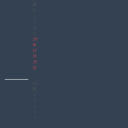
再
生
し
て
み
た
2021
年
12
月
29
日
QUCC
製
ト
ラ
ン
ス
フ
ィ