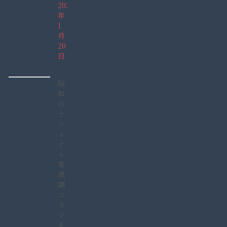
2022
年
1
月
20
日
昭
和
の
ナ
シ
ョ
ナ
ル
家
具
調
コ
タ
ツ
を