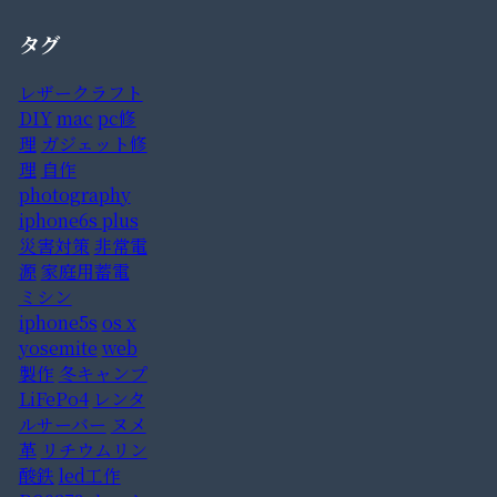
タグ
レザークラフト
DIY
mac
pc修
理
ガジェット修
理
自作
photography
iphone6s plus
災害対策
非常電
源
家庭用蓄電
ミシン
iphone5s
os x
yosemite
web
製作
冬キャンプ
LiFePo4
レンタ
ルサーバー
ヌメ
革
リチウムリン
酸鉄
led工作