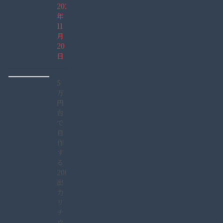
2021
年
11
月
20
日
5
万
円
台
で
自
作
す
る
2000W
出
力
リ
チ
ウ