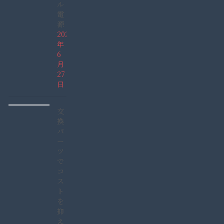
ル
電
源
2026
年
6
月
27
日
交
換
パ
ー
ツ
で
コ
ス
ト
を
抑
え