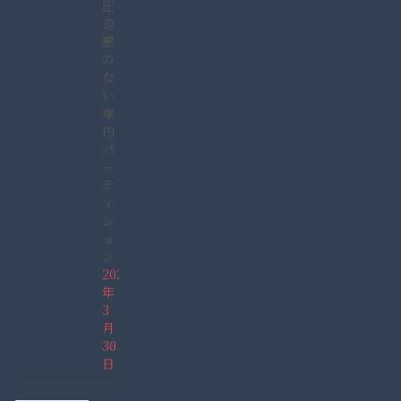
圧
迫
感
の
な
い
車
内
パ
ー
テ
ィ
シ
ョ
ン
2022
年
3
月
30
日