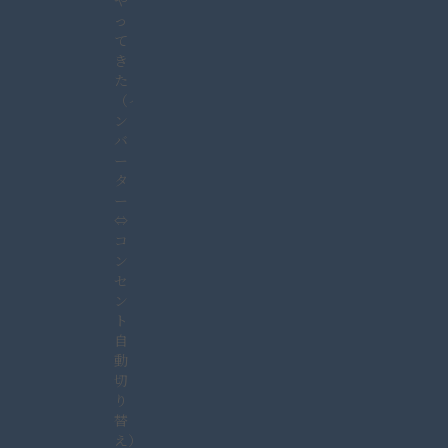
や
っ
て
き
た
（イ
ン
バ
ー
タ
ー
⇔
コ
ン
セ
ン
ト
自
動
切
り
替
え）