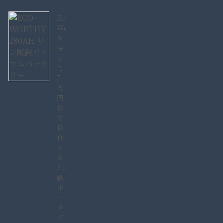
Eco-
Worthy280AH
を
使
っ
て
7
万
円
台
で
自
作
す
る
3,584Wh
級
ポ
ー
タ
ブ