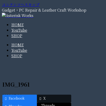
コンテンツへスキップ
Gadget・PC Repair & Leather Craft Workshop
HOME
YouTube
SHOP
HOME
YouTube
SHOP
IMG_1961
2016.05.04
Facebook
X
Threads