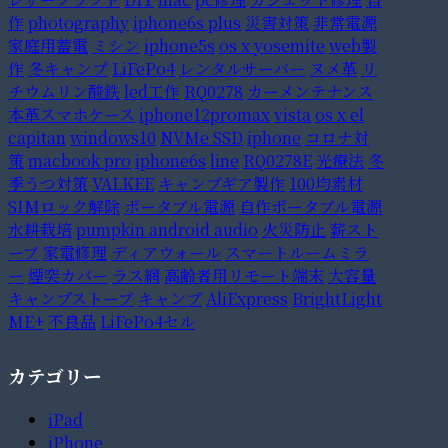
作
photography
iphone6s plus
災害対策
非常電源
家庭用蓄電
ミシン
iphone5s
os x yosemite
web製
作
冬キャンプ
LiFePo4
レンタルサーバー
ヌメ革
リ
チウムリン酸鉄
led工作
RQ0278
カーメンテナンス
本革スマホケース
iphone12promax
vista
os x el
capitan
windows10
NVMe SSD
iphone
コロナ対
策
macbook pro
iphone6s
line
RQ0278E
光療法
冬
季うつ対策
VALKEE
キャンプギア製作
100均素材
SIMロック解除
ポータブル電源
自作ポータブル電源
水耕栽培
pumpkin android audio
火災防止
薪スト
ーブ
家電修理
ディアウォール
スマートルームミラ
ー
煙突カバー
ラス網
高齢者用リモート端末
大容量
キャンプストーブ
キャンプ
AliExpress
BrightLight
ME+
不良品
LiFePo4セル
カテゴリー
iPad
iPhone