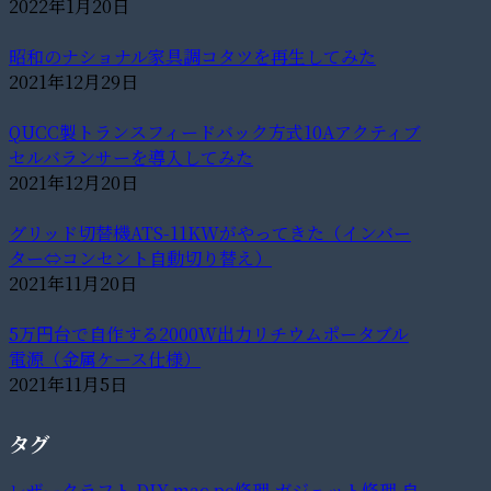
2022年1月20日
昭和のナショナル家具調コタツを再生してみた
2021年12月29日
QUCC製トランスフィードバック方式10Aアクティブ
セルバランサーを導入してみた
2021年12月20日
グリッド切替機ATS-11KWがやってきた（インバー
ター⇔コンセント自動切り替え）
2021年11月20日
5万円台で自作する2000W出力リチウムポータブル
電源（金属ケース仕様）
2021年11月5日
タグ
レザークラフト
DIY
mac
pc修理
ガジェット修理
自