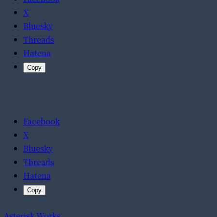
X
Bluesky
Threads
Hatena
Copy
Facebook
X
Bluesky
Threads
Hatena
Copy
Asterisk Works