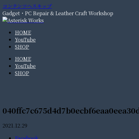
コンテンツへスキップ
Gadget・PC Repair & Leather Craft Workshop
HOME
YouTube
SHOP
HOME
YouTube
SHOP
040ffc7c675d4d7b0ecbf6eaa0eea30
2021.12.29
Facebook