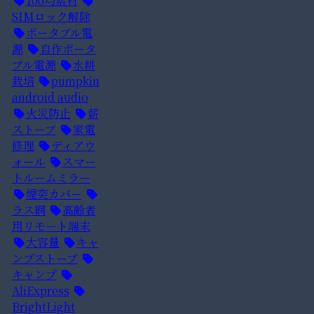
100均素材
SIMロック解除
ポータブル電
源
自作ポータ
ブル電源
水耕
栽培
pumpkin
android audio
火災防止
薪
ストーブ
家電
修理
ディアウ
ォール
スマー
トルームミラー
煙突カバー
ラス網
高齢者
用リモート端末
大容量
キャ
ンプストーブ
キャンプ
AliExpress
BrightLight