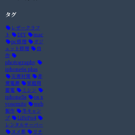
タグ
レザークラフ
ト
DIY
mac
pc修理
ガジ
ェット修理
自
作
photography
iphone6s plus
災害対策
非
常電源
家庭用
蓄電
ミシン
iphone5s
os x
yosemite
web
製作
冬キャン
プ
LiFePo4
レンタルサーバー
ヌメ革
リチ