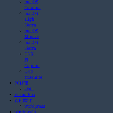
macOS
Catalina
macOS
High
Sierra
macOS
Mojave
macOS
Sierra
OS X
El
Capitan
OS X
Yosemite
PC修理
vista
VirtualBox
WEB製作
wordpress
windows10