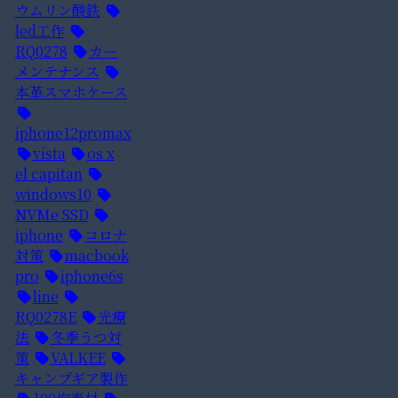
ウムリン酸鉄
led工作
RQ0278
カー
メンテナンス
本革スマホケース
iphone12promax
vista
os x
el capitan
windows10
NVMe SSD
iphone
コロナ
対策
macbook
pro
iphone6s
line
RQ0278E
光療
法
冬季うつ対
策
VALKEE
キャンプギア製作