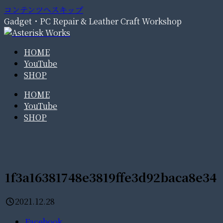
コンテンツへスキップ
Gadget・PC Repair & Leather Craft Workshop
HOME
YouTube
SHOP
HOME
YouTube
SHOP
1f3a16381748e3819ffe3d92baca8e34
2021.12.28
Facebook