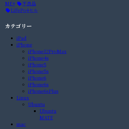
ME+
不良品
LiFePo4セル
カテゴリー
iPad
iPhone
iPhone12ProMax
iPhone4s
iPhone5
iPhone5s
iPhone6
iPhone6s
iPhone6sPlus
Linux
Ubuntu
Ubuntu
MATE
mac