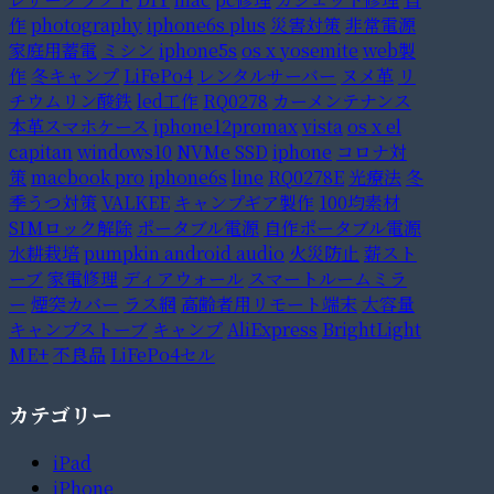
作
photography
iphone6s plus
災害対策
非常電源
家庭用蓄電
ミシン
iphone5s
os x yosemite
web製
作
冬キャンプ
LiFePo4
レンタルサーバー
ヌメ革
リ
チウムリン酸鉄
led工作
RQ0278
カーメンテナンス
本革スマホケース
iphone12promax
vista
os x el
capitan
windows10
NVMe SSD
iphone
コロナ対
策
macbook pro
iphone6s
line
RQ0278E
光療法
冬
季うつ対策
VALKEE
キャンプギア製作
100均素材
SIMロック解除
ポータブル電源
自作ポータブル電源
水耕栽培
pumpkin android audio
火災防止
薪スト
ーブ
家電修理
ディアウォール
スマートルームミラ
ー
煙突カバー
ラス網
高齢者用リモート端末
大容量
キャンプストーブ
キャンプ
AliExpress
BrightLight
ME+
不良品
LiFePo4セル
カテゴリー
iPad
iPhone