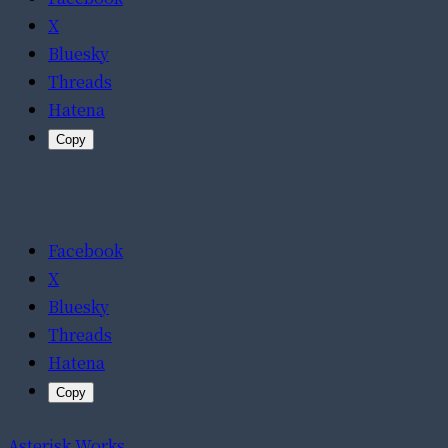
X
Bluesky
Threads
Hatena
Copy
Facebook
X
Bluesky
Threads
Hatena
Copy
Asterisk Works