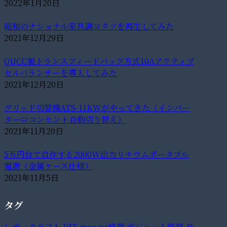
2022年1月20日
昭和のナショナル家具調コタツを再生してみた
2021年12月29日
QUCC製トランスフィードバック方式10Aアクティブ
セルバランサーを導入してみた
2021年12月20日
グリッド切替機ATS-11KWがやってきた（インバー
ター⇔コンセント自動切り替え）
2021年11月20日
5万円台で自作する2000W出力リチウムポータブル
電源（金属ケース仕様）
2021年11月5日
タグ
レザークラフト
DIY
mac
pc修理
ガジェット修理
自