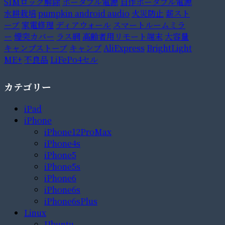
SIMロック解除
ポータブル電源
自作ポータブル電源
水耕栽培
pumpkin android audio
火災防止
薪スト
ーブ
家電修理
ディアウォール
スマートルームミラ
ー
煙突カバー
ラス網
高齢者用リモート端末
大容量
キャンプストーブ
キャンプ
AliExpress
BrightLight
ME+
不良品
LiFePo4セル
カテゴリー
iPad
iPhone
iPhone12ProMax
iPhone4s
iPhone5
iPhone5s
iPhone6
iPhone6s
iPhone6sPlus
Linux
Ubuntu