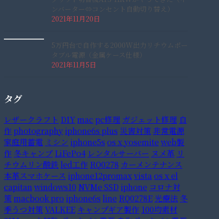
ンバーター⇔コンセント自動切り替え）
2021年11月20日
5万円台で自作する2000W出力リチウムポー
タブル電源（金属ケース仕様）
2021年11月5日
タグ
レザークラフト
DIY
mac
pc修理
ガジェット修理
自
作
photography
iphone6s plus
災害対策
非常電源
家庭用蓄電
ミシン
iphone5s
os x yosemite
web製
作
冬キャンプ
LiFePo4
レンタルサーバー
ヌメ革
リ
チウムリン酸鉄
led工作
RQ0278
カーメンテナンス
本革スマホケース
iphone12promax
vista
os x el
capitan
windows10
NVMe SSD
iphone
コロナ対
策
macbook pro
iphone6s
line
RQ0278E
光療法
冬
季うつ対策
VALKEE
キャンプギア製作
100均素材