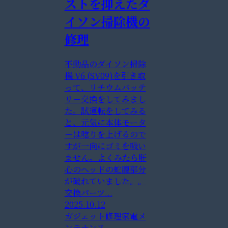
ストを抑えたダ
イソン掃除機の
修理
不動品のダイソン掃除
機 V6 (SV09)を引き取
って、リチウムバッテ
リー交換をしてみまし
た。試運転をしてみる
と、元気に本体モータ
ーは唸りを上げるので
すが一向にゴミを吸い
ません。よくみたら肝
心のヘッドの蛇腹部分
が破れていました。。
交換パーツ...
2025.10.12
ガジェット修理
家電メ
ンテナンス