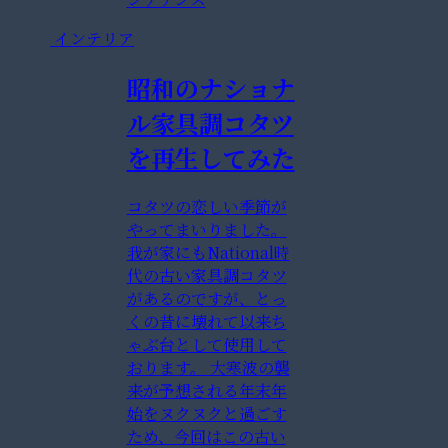
インテリア
昭和のナショナ
ル家具調コタツ
を再生してみた
コタツの恋しい季節が
やってまいりました。
我が家にもNational時
代の古い家具調コタツ
があるのですが、とっ
くの昔に壊れて以来ち
ゃぶ台として使用して
おります。 大寒波の襲
来が予想される年末年
始をヌクヌクと過ごす
ため、今回はこの古い