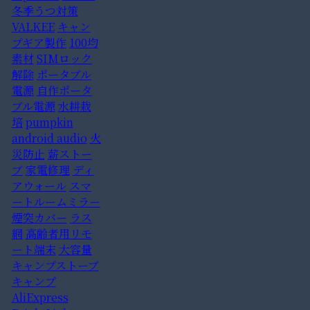
冬季うつ対策
VALKEE
キャン
プギア製作
100均
素材
SIMロック
解除
ポータブル
電源
自作ポータ
ブル電源
水耕栽
培
pumpkin
android audio
火
災防止
薪ストー
ブ
家電修理
ディ
アウォール
スマ
ートルームミラー
煙突カバー
ラス
網
高齢者用リモ
ート端末
大容量
キャンプストーブ
キャンプ
AliExpress