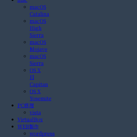
macOS
Catalina
macOS
High
Sierra
macOS
Mojave
macOS
Sierra
OS X
El
Capitan
OS X
Yosemite
PC修理
vista
VirtualBox
WEB製作
wordpress