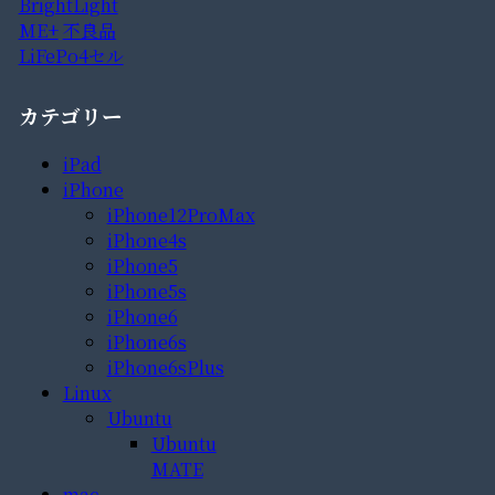
BrightLight
ME+
不良品
LiFePo4セル
カテゴリー
iPad
iPhone
iPhone12ProMax
iPhone4s
iPhone5
iPhone5s
iPhone6
iPhone6s
iPhone6sPlus
Linux
Ubuntu
Ubuntu
MATE
mac