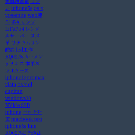
家庭用蓄電
ミシ
ン
iphone5s
os x
yosemite
web製
作
冬キャンプ
LiFePo4
レンタ
ルサーバー
ヌメ
革
リチウムリン
酸鉄
led工作
RQ0278
カーメン
テナンス
本革ス
マホケース
iphone12promax
vista
os x el
capitan
windows10
NVMe SSD
iphone
コロナ対
策
macbook pro
iphone6s
line
RQ0278E
光療法