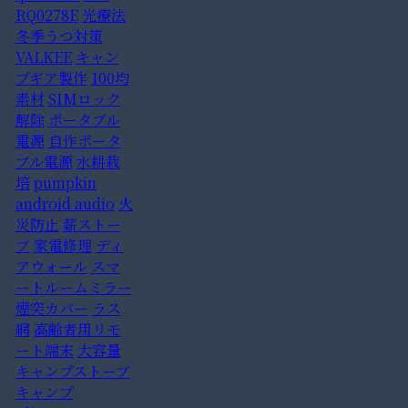
RQ0278E
光療法
冬季うつ対策
VALKEE
キャン
プギア製作
100均
素材
SIMロック
解除
ポータブル
電源
自作ポータ
ブル電源
水耕栽
培
pumpkin
android audio
火
災防止
薪ストー
ブ
家電修理
ディ
アウォール
スマ
ートルームミラー
煙突カバー
ラス
網
高齢者用リモ
ート端末
大容量
キャンプストーブ
キャンプ