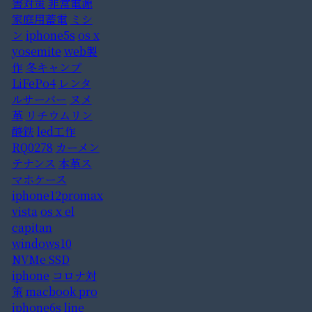
害対策
非常電源
家庭用蓄電
ミシ
ン
iphone5s
os x
yosemite
web製
作
冬キャンプ
LiFePo4
レンタ
ルサーバー
ヌメ
革
リチウムリン
酸鉄
led工作
RQ0278
カーメン
テナンス
本革ス
マホケース
iphone12promax
vista
os x el
capitan
windows10
NVMe SSD
iphone
コロナ対
策
macbook pro
iphone6s
line