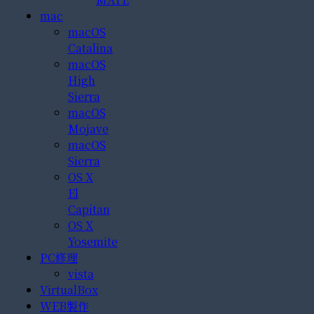
mac
macOS
Catalina
macOS
High
Sierra
macOS
Mojave
macOS
Sierra
OS X
El
Capitan
OS X
Yosemite
PC修理
vista
VirtualBox
WEB製作