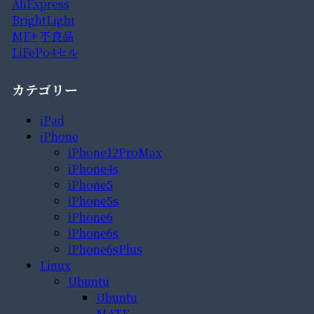
AliExpress
BrightLight
ME+
不良品
LiFePo4セル
カテゴリー
iPad
iPhone
iPhone12ProMax
iPhone4s
iPhone5
iPhone5s
iPhone6
iPhone6s
iPhone6sPlus
Linux
Ubuntu
Ubuntu
MATE