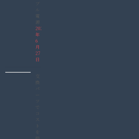
ブ
ル
電
源
2026
年
6
月
27
日
交
換
パ
ー
ツ
で
コ
ス
ト
を
抑