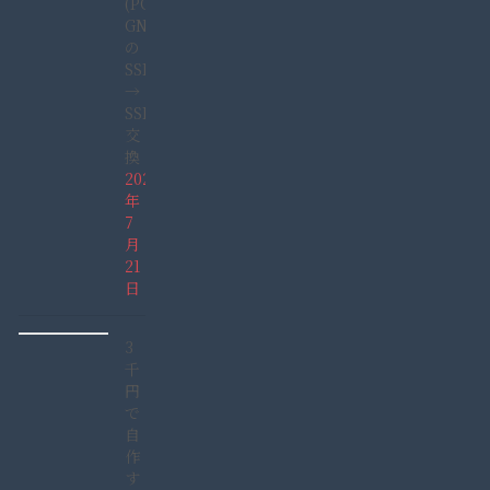
(PC-
GN165GDAD)
の
SSHD
→
SSD
交
換
2022
年
7
月
21
日
3
千
円
で
自
作
す