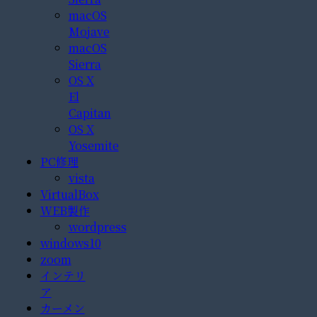
macOS
Mojave
macOS
Sierra
OS X
El
Capitan
OS X
Yosemite
PC修理
vista
VirtualBox
WEB製作
wordpress
windows10
zoom
インテリ
ア
カーメン