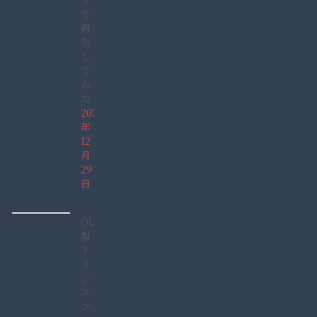
を
再
生
し
て
み
た
2021
年
12
月
29
日
QUCC
製
ト
ラ
ン
ス
フ