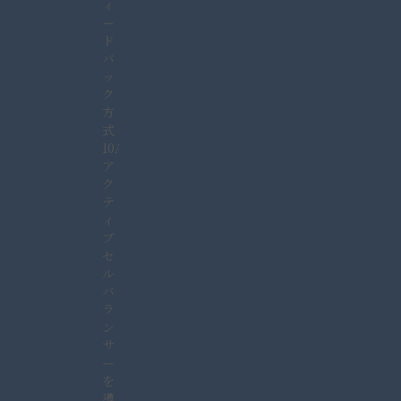
ィ
ー
ド
バ
ッ
ク
方
式
10A
ア
ク
テ
ィ
ブ
セ
ル
バ
ラ
ン
サ
ー
を
導