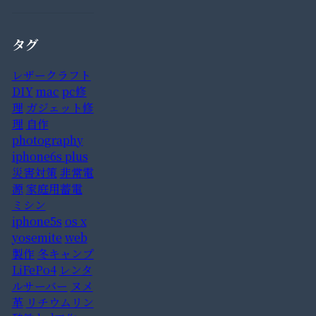
タグ
レザークラフト
DIY
mac
pc修
理
ガジェット修
理
自作
photography
iphone6s plus
災害対策
非常電
源
家庭用蓄電
ミシン
iphone5s
os x
yosemite
web
製作
冬キャンプ
LiFePo4
レンタ
ルサーバー
ヌメ
革
リチウムリン