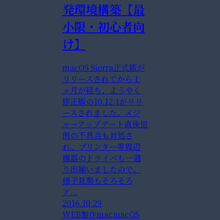
発環境構築【最
小限・初心者向
け】
macOS Sierra正式版が
リリースされてから１
ヶ月が経ち、ようやく
修正版の10.12.1がリリ
ースされました。メジ
ャーアップデート直後恒
例の不具合も対処さ
れ、プリンター等周辺
機器のドライバも一通
り出揃いましたので、
様子見勢もそろそろ
ア...
2016.10.29
WEB製作
mac
macOS