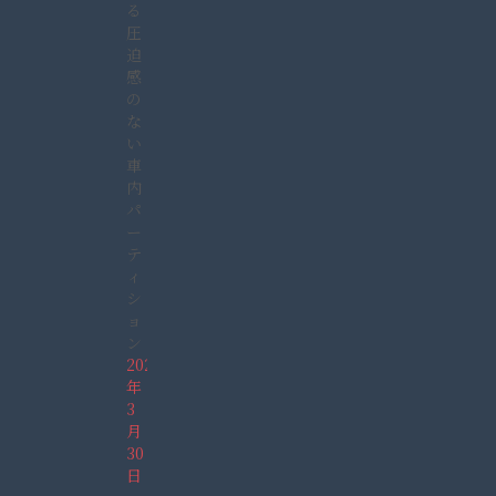
る
圧
迫
感
の
な
い
車
内
パ
ー
テ
ィ
シ
ョ
ン
2022
年
3
月
30
日