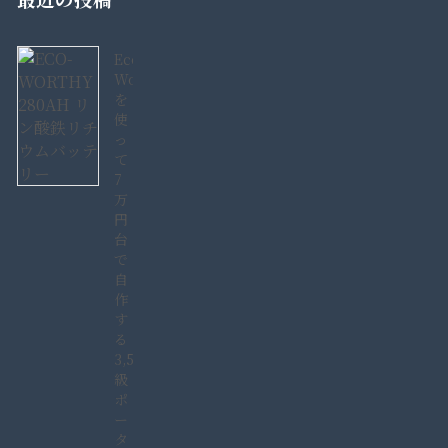
Eco-
Worthy280AH
を
使
っ
て
7
万
円
台
で
自
作
す
る
3,584Wh
級
ポ
ー
タ