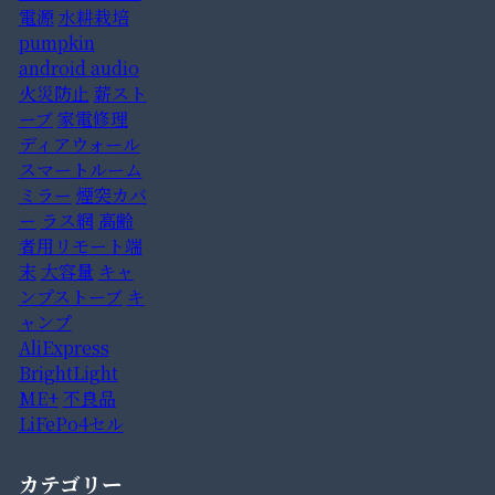
電源
水耕栽培
pumpkin
android audio
火災防止
薪スト
ーブ
家電修理
ディアウォール
スマートルーム
ミラー
煙突カバ
ー
ラス網
高齢
者用リモート端
末
大容量
キャ
ンプストーブ
キ
ャンプ
AliExpress
BrightLight
ME+
不良品
LiFePo4セル
カテゴリー