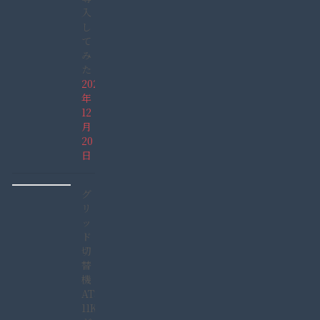
入
し
て
み
た
2021
年
12
月
20
日
グ
リ
ッ
ド
切
替
機
ATS-
11KW