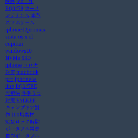
酸鉄
led工作
RQ0278
カーメ
ンテナンス
本革
スマホケース
iphone12promax
vista
os x el
capitan
windows10
NVMe SSD
iphone
コロナ
対策
macbook
pro
iphone6s
line
RQ0278E
光療法
冬季うつ
対策
VALKEE
キャンプギア製
作
100均素材
SIMロック解除
ポータブル電源
自作ポータブル