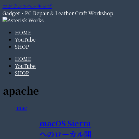
コンテンツへスキップ
Gadget・PC Repair & Leather Craft Workshop
HOME
YouTube
SHOP
HOME
YouTube
SHOP
apache
mac
macOS Sierra
へのローカル開