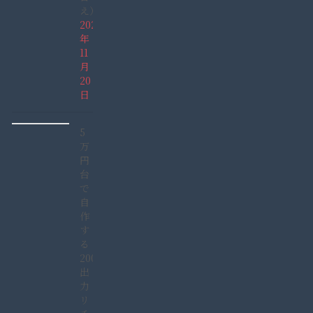
え）
2021
年
11
月
20
日
5
万
円
台
で
自
作
す
る
2000W
出
力
リ