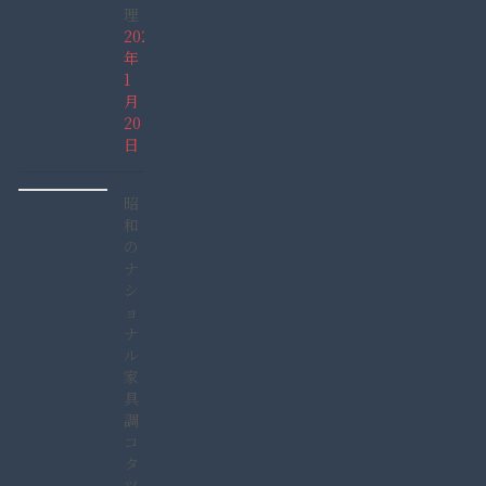
理
2022
年
1
月
20
日
昭
和
の
ナ
シ
ョ
ナ
ル
家
具
調
コ
タ
ツ