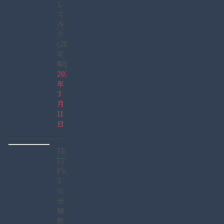
し
て
み
た
(2022
年
版)
2022
年
3
月
11
日
TECLAST
F7
Plus
3
の
分
解
修