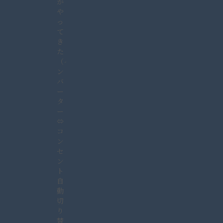
が
や
っ
て
き
た
（イ
ン
バ
ー
タ
ー
⇔
コ
ン
セ
ン
ト
自
動
切
り
替