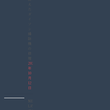
え
た
ダ
イ
ソ
ン
掃
除
機
の
修
理
2025
年
10
月
12
日
NEC
LAVIE