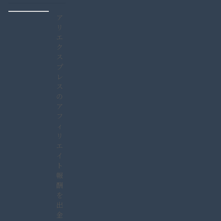
ア
リ
エ
ク
ス
プ
レ
ス
の
ア
フ
ィ
リ
エ
イ
ト
報
酬
を
出
金