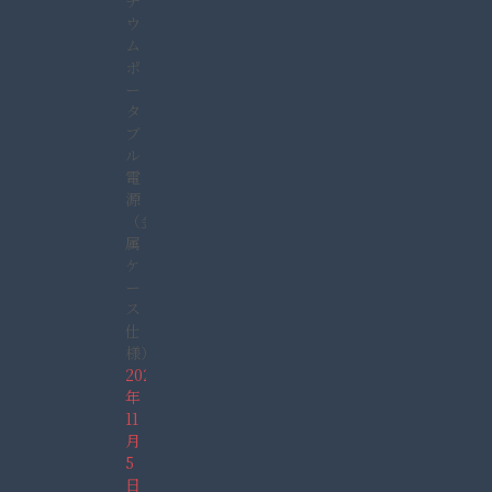
チ
ウ
ム
ポ
ー
タ
ブ
ル
電
源
（金
属
ケ
ー
ス
仕
様）
2021
年
11
月
5
日