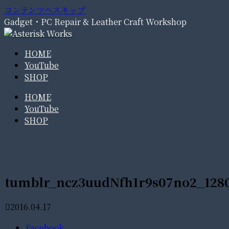
コンテンツへスキップ
Gadget・PC Repair & Leather Craft Workshop
HOME
YouTube
SHOP
HOME
YouTube
SHOP
tumblr_ncz3uudNfh1r9s07no2_128
2016.04.17
Facebook