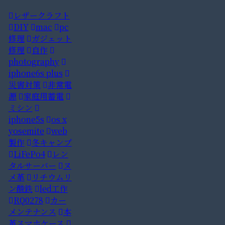
レザークラフト
DIY
mac
pc
修理
ガジェット
修理
自作
photography
iphone6s plus
災害対策
非常電
源
家庭用蓄電
ミシン
iphone5s
os x
yosemite
web
製作
冬キャンプ
LiFePo4
レン
タルサーバー
ヌ
メ革
リチウムリ
ン酸鉄
led工作
RQ0278
カー
メンテナンス
本
革スマホケース