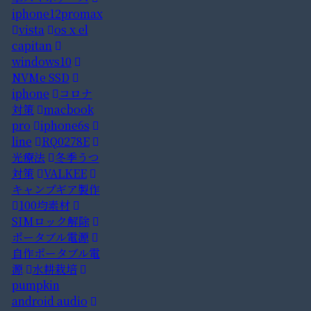
iphone12promax
vista
os x el
capitan
windows10
NVMe SSD
iphone
コロナ
対策
macbook
pro
iphone6s
line
RQ0278E
光療法
冬季うつ
対策
VALKEE
キャンプギア製作
100均素材
SIMロック解除
ポータブル電源
自作ポータブル電
源
水耕栽培
pumpkin
android audio