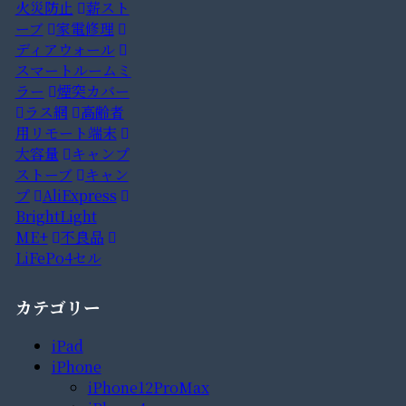
火災防止
薪スト
ーブ
家電修理
ディアウォール
スマートルームミ
ラー
煙突カバー
ラス網
高齢者
用リモート端末
大容量
キャンプ
ストーブ
キャン
プ
AliExpress
BrightLight
ME+
不良品
LiFePo4セル
カテゴリー
iPad
iPhone
iPhone12ProMax