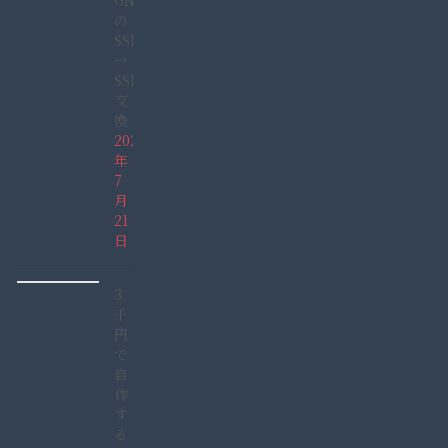
GN165GDAD)
の
SSHD
→
SSD
交
換
2022
年
7
月
21
日
3
千
円
で
自
作
す
る