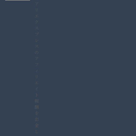
ア
リ
エ
ク
ス
プ
レ
ス
の
ア
フ
ィ
リ
エ
イ
ト
報
酬
を
出
金
し