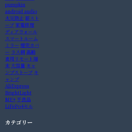
pumpkin
android audio
火災防止
薪スト
ーブ
家電修理
ディアウォール
スマートルーム
ミラー
煙突カバ
ー
ラス網
高齢
者用リモート端
末
大容量
キャ
ンプストーブ
キ
ャンプ
AliExpress
BrightLight
ME+
不良品
LiFePo4セル
カテゴリー