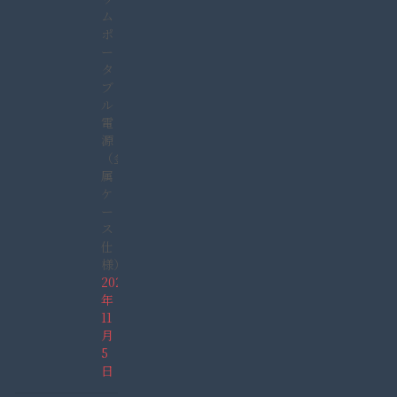
ム
ポ
ー
タ
ブ
ル
電
源
（金
属
ケ
ー
ス
仕
様）
2021
年
11
月
5
日