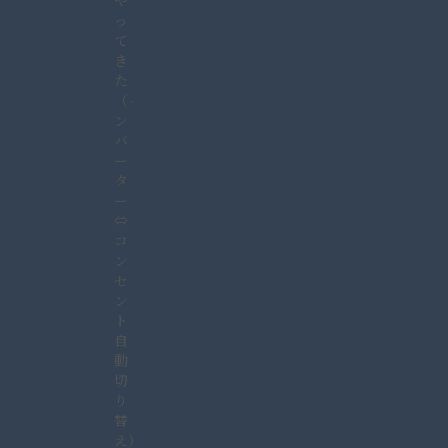
や
っ
て
き
た
（イ
ン
バ
ー
タ
ー
⇔
コ
ン
セ
ン
ト
自
動
切
り
替
え）