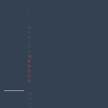
た
ダ
イ
ソ
ン
掃
除
機
の
修
理
2025
年
10
月
12
日
NEC
LAVIE
(PC-