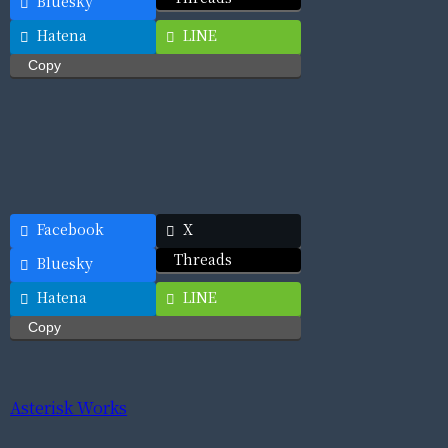
Bluesky
Hatena
LINE
Copy
Facebook
X
Threads
Bluesky
Hatena
LINE
Copy
Asterisk Works