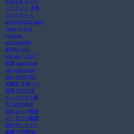
RQ0278
カーメ
ンテナンス
本革
スマホケース
iphone12promax
vista
os x el
capitan
windows10
NVMe SSD
iphone
コロナ
対策
macbook
pro
iphone6s
line
RQ0278E
光療法
冬季うつ
対策
VALKEE
キャンプギア製
作
100均素材
SIMロック解除
ポータブル電源
自作ポータブル
電源
水耕栽培