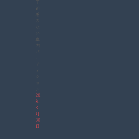
圧
迫
感
の
な
い
車
内
パ
ー
テ
ィ
シ
ョ
ン
2022
年
3
月
30
日