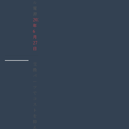
ル
電
源
2026
年
6
月
27
日
交
換
パ
ー
ツ
で
コ
ス
ト
を
抑
え