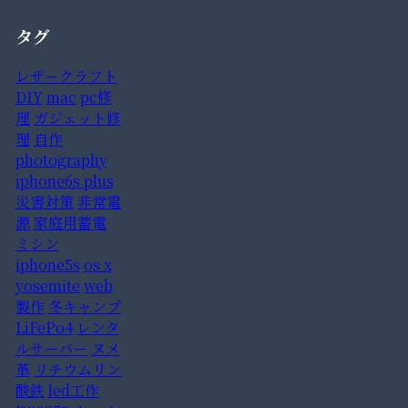
タグ
レザークラフト
DIY
mac
pc修
理
ガジェット修
理
自作
photography
iphone6s plus
災害対策
非常電
源
家庭用蓄電
ミシン
iphone5s
os x
yosemite
web
製作
冬キャンプ
LiFePo4
レンタ
ルサーバー
ヌメ
革
リチウムリン
酸鉄
led工作