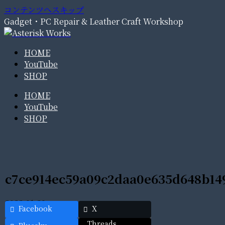
コンテンツへスキップ
Gadget・PC Repair & Leather Craft Workshop
HOME
YouTube
SHOP
HOME
YouTube
SHOP
c7ce914ec59a09c2daa0e635d648b14
2022.01.20
Facebook
X
Threads