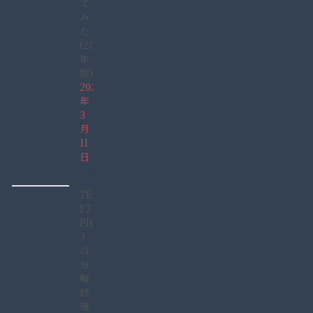
て
み
た
(2022
年
版)
2022
年
3
月
11
日
TECLAST
F7
Plus
3
の
分
解
修
理