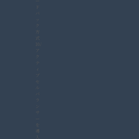
ー
ド
バ
ッ
ク
方
式
10A
ア
ク
テ
ィ
ブ
セ
ル
バ
ラ
ン
サ
ー
を
導
入