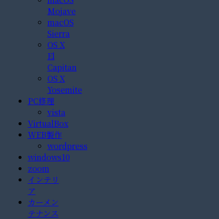
Mojave
macOS
Sierra
OS X
El
Capitan
OS X
Yosemite
PC修理
vista
VirtualBox
WEB製作
wordpress
windows10
zoom
インテリ
ア
カーメン
テナンス