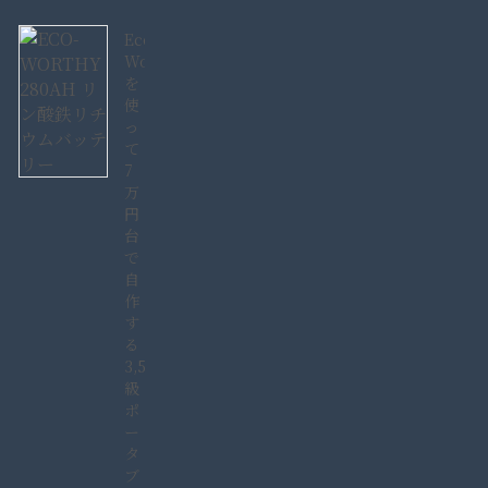
Eco-
Worthy280AH
を
使
っ
て
7
万
円
台
で
自
作
す
る
3,584Wh
級
ポ
ー
タ
ブ