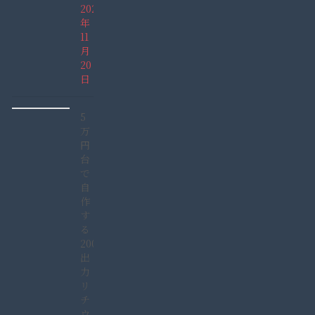
2021
年
11
月
20
日
5
万
円
台
で
自
作
す
る
2000W
出
力
リ
チ
ウ