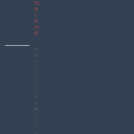
2022
年
1
月
20
日
昭
和
の
ナ
シ
ョ
ナ
ル
家
具
調
コ
タ
ツ
を