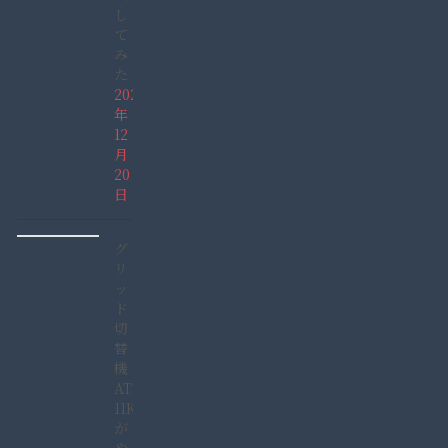
し
て
み
た
2021
年
12
月
20
日
グ
リ
ッ
ド
切
替
機
ATS-
11KW
が