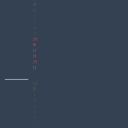
再
生
し
て
み
た
2021
年
12
月
29
日
QUCC
製
ト
ラ
ン
ス
フ
ィ