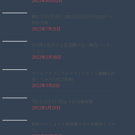
2025年10月12日
NEC LAVIE (PC-GN165GDAD)のSSHD →
SSD交換
2022年7月21日
3千円で自作する圧迫感のない車内パーティ
ション
2022年3月30日
アリエクスプレスのアフィリエイト報酬を出
金してみた(2022年版)
2022年3月11日
TECLAST F7 Plus 3 の分解修理
2022年1月20日
昭和のナショナル家具調コタツを再生してみ
た