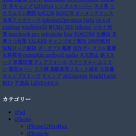
作
冬キャンプ
LiFePo4
レンタルサーバー
ヌメ革
リ
チウムリン酸鉄
led工作
RQ0278
カーメンテナンス
本革スマホケース
iphone12promax
vista
os x el
capitan
windows10
NVMe SSD
iphone
コロナ対
策
macbook pro
iphone6s
line
RQ0278E
光療法
冬
季うつ対策
VALKEE
キャンプギア製作
100均素材
SIMロック解除
ポータブル電源
自作ポータブル電源
水耕栽培
pumpkin android audio
火災防止
薪スト
ーブ
家電修理
ディアウォール
スマートルームミラ
ー
煙突カバー
ラス網
高齢者用リモート端末
大容量
キャンプストーブ
キャンプ
AliExpress
BrightLight
ME+
不良品
LiFePo4セル
カテゴリー
iPad
iPhone
iPhone12ProMax
iPhone4s