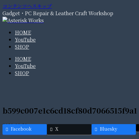
コンテンツへスキップ
Gadget・PC Repair & Leather Craft Workshop
HOME
YouTube
SHOP
HOME
YouTube
SHOP
b599c007e1c6cd18cf80d7066515f9a1
2019.09.19
Facebook
X
Bluesky