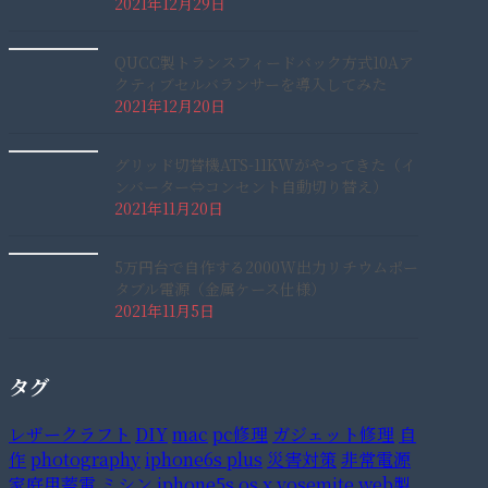
2021年12月29日
QUCC製トランスフィードバック方式10Aア
クティブセルバランサーを導入してみた
2021年12月20日
グリッド切替機ATS-11KWがやってきた（イ
ンバーター⇔コンセント自動切り替え）
2021年11月20日
5万円台で自作する2000W出力リチウムポー
タブル電源（金属ケース仕様）
2021年11月5日
タグ
レザークラフト
DIY
mac
pc修理
ガジェット修理
自
作
photography
iphone6s plus
災害対策
非常電源
家庭用蓄電
ミシン
iphone5s
os x yosemite
web製