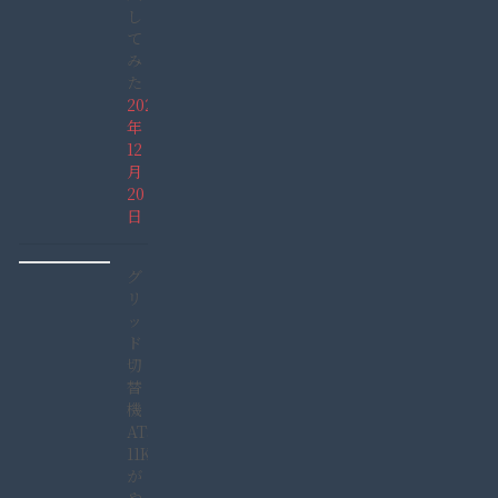
し
て
み
た
2021
年
12
月
20
日
グ
リ
ッ
ド
切
替
機
ATS-
11KW
が