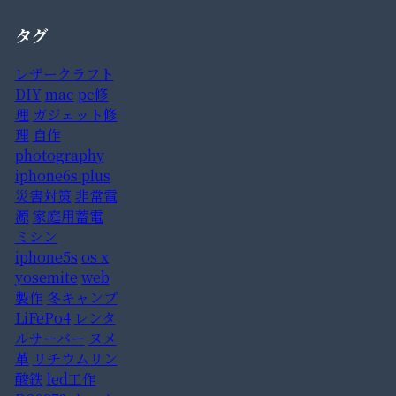
タグ
レザークラフト
DIY
mac
pc修
理
ガジェット修
理
自作
photography
iphone6s plus
災害対策
非常電
源
家庭用蓄電
ミシン
iphone5s
os x
yosemite
web
製作
冬キャンプ
LiFePo4
レンタ
ルサーバー
ヌメ
革
リチウムリン
酸鉄
led工作