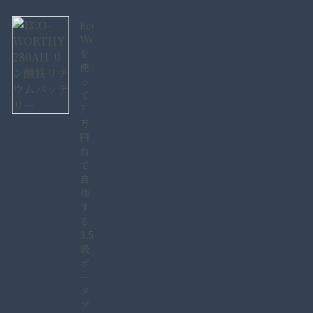
Eco-
Worthy280AH
を
使
っ
て
7
万
円
台
で
自
作
す
る
3,584Wh
級
ポ
ー
タ
ブ