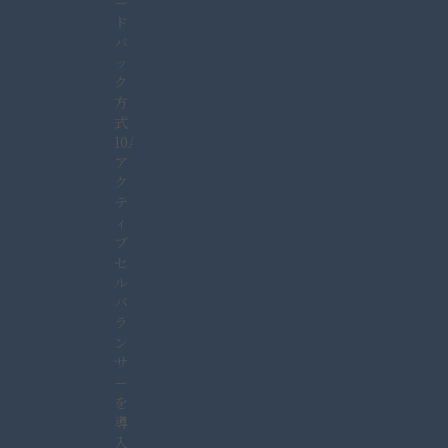
ー
ド
バ
ッ
ク
方
式
10A
ア
ク
テ
ィ
ブ
セ
ル
バ
ラ
ン
サ
ー
を
導
入