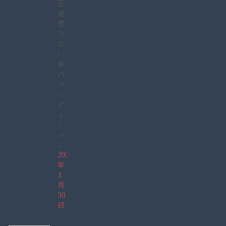
圧
迫
感
の
な
い
車
内
パ
ー
テ
ィ
シ
ョ
ン
2022
年
3
月
30
日