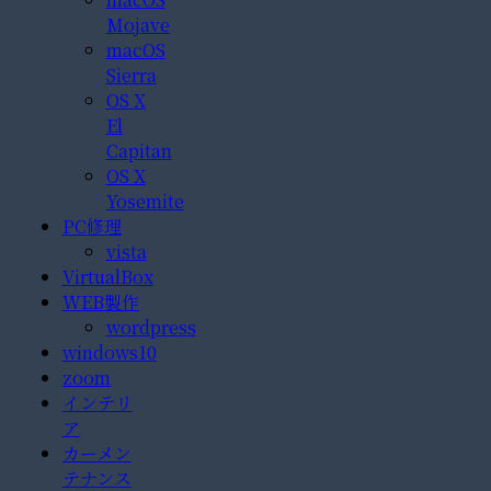
Mojave
macOS
Sierra
OS X
El
Capitan
OS X
Yosemite
PC修理
vista
VirtualBox
WEB製作
wordpress
windows10
zoom
インテリ
ア
カーメン
テナンス