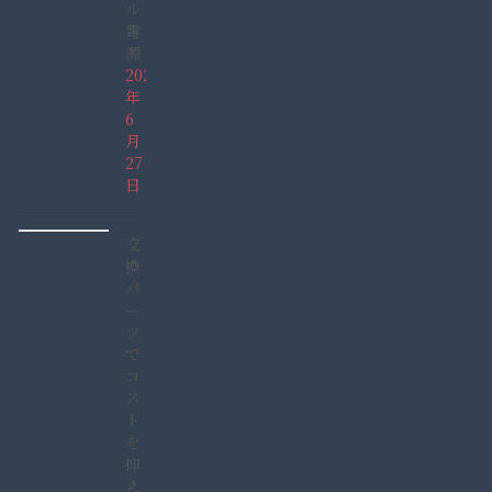
ル
電
源
2026
年
6
月
27
日
交
換
パ
ー
ツ
で
コ
ス
ト
を
抑
え