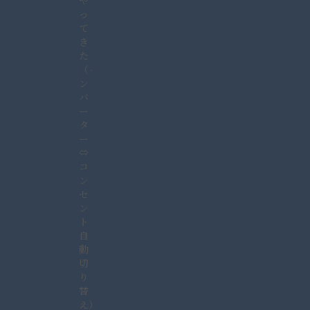
や
っ
て
き
た
（イ
ン
バ
ー
タ
ー
⇔
コ
ン
セ
ン
ト
自
動
切
り
替
え）