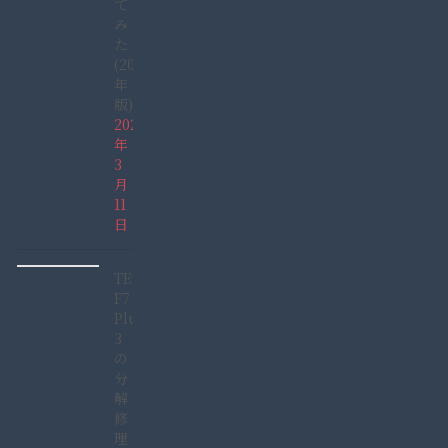
て
み
た
(2022
年
版)
2022
年
3
月
11
日
TECLAST
F7
Plus
3
の
分
解
修
理