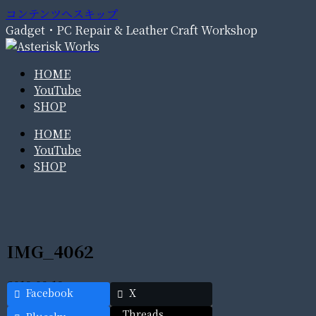
コンテンツへスキップ
Gadget・PC Repair & Leather Craft Workshop
HOME
YouTube
SHOP
HOME
YouTube
SHOP
IMG_4062
2019.09.19
Facebook
X
Threads