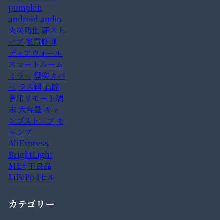
pumpkin
android audio
火災防止
薪スト
ーブ
家電修理
ディアウォール
スマートルーム
ミラー
煙突カバ
ー
ラス網
高齢
者用リモート端
末
大容量
キャ
ンプストーブ
キ
ャンプ
AliExpress
BrightLight
ME+
不良品
LiFePo4セル
カテゴリー