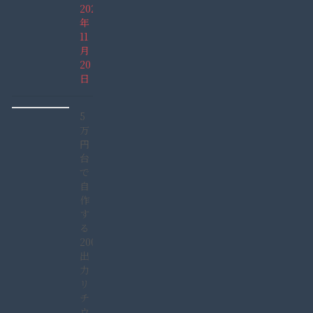
2021
年
11
月
20
日
5
万
円
台
で
自
作
す
る
2000W
出
力
リ
チ
ウ