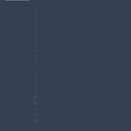
ア
リ
エ
ク
ス
プ
レ
ス
の
ア
フ
ィ
リ
エ
イ
ト
報
酬
を
出
金
し