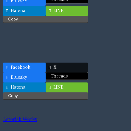
Bluesky
Hatena
LINE
Copy
Facebook
X
Threads
Bluesky
Hatena
LINE
Copy
Asterisk Works