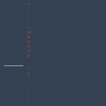
再
生
し
て
み
た
2021
年
12
月
29
日
QUCC
製
ト
ラ
ン
ス
フ
ィ