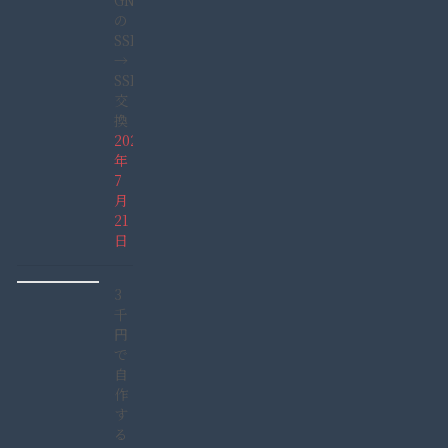
GN165GDAD)
の
SSHD
→
SSD
交
換
2022
年
7
月
21
日
3
千
円
で
自
作
す
る