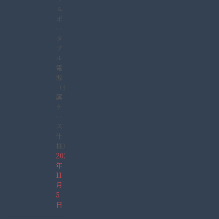
ム
ポ
ー
タ
ブ
ル
電
源
（金
属
ケ
ー
ス
仕
様）
2021
年
11
月
5
日