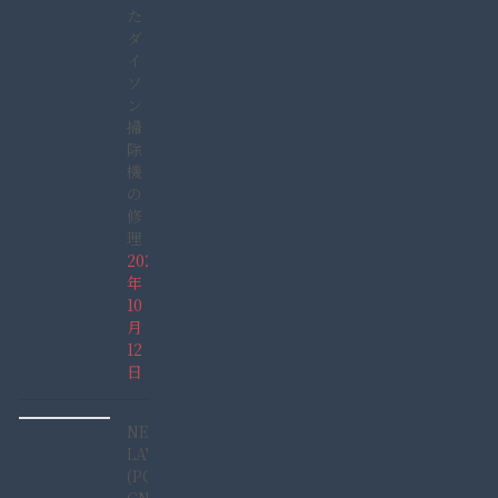
た
ダ
イ
ソ
ン
掃
除
機
の
修
理
2025
年
10
月
12
日
NEC
LAVIE
(PC-