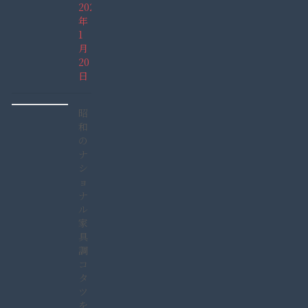
2022
年
1
月
20
日
昭
和
の
ナ
シ
ョ
ナ
ル
家
具
調
コ
タ
ツ
を