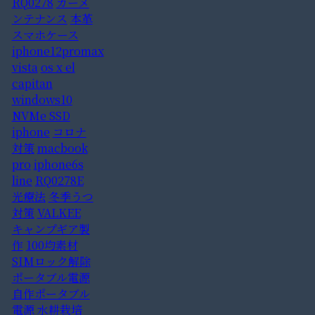
RQ0278
カーメ
ンテナンス
本革
スマホケース
iphone12promax
vista
os x el
capitan
windows10
NVMe SSD
iphone
コロナ
対策
macbook
pro
iphone6s
line
RQ0278E
光療法
冬季うつ
対策
VALKEE
キャンプギア製
作
100均素材
SIMロック解除
ポータブル電源
自作ポータブル
電源
水耕栽培