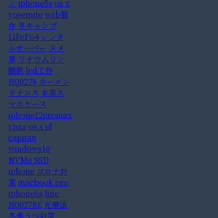
ン
iphone5s
os x
yosemite
web製
作
冬キャンプ
LiFePo4
レンタ
ルサーバー
ヌメ
革
リチウムリン
酸鉄
led工作
RQ0278
カーメン
テナンス
本革ス
マホケース
iphone12promax
vista
os x el
capitan
windows10
NVMe SSD
iphone
コロナ対
策
macbook pro
iphone6s
line
RQ0278E
光療法
冬季うつ対策