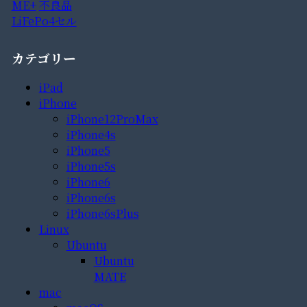
ME+
不良品
LiFePo4セル
カテゴリー
iPad
iPhone
iPhone12ProMax
iPhone4s
iPhone5
iPhone5s
iPhone6
iPhone6s
iPhone6sPlus
Linux
Ubuntu
Ubuntu
MATE
mac