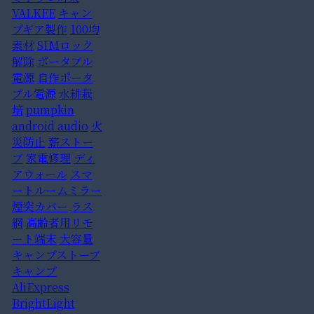
VALKEE
キャン
プギア製作
100均
素材
SIMロック
解除
ポータブル
電源
自作ポータ
ブル電源
水耕栽
培
pumpkin
android audio
火
災防止
薪ストー
ブ
家電修理
ディ
アウォール
スマ
ートルームミラー
煙突カバー
ラス
網
高齢者用リモ
ート端末
大容量
キャンプストーブ
キャンプ
AliExpress
BrightLight