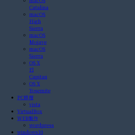
macOS
Catalina
macOS
High
Sierra
macOS
Mojave
macOS
Sierra
OS X
El
Capitan
OS X
Yosemite
PC修理
vista
VirtualBox
WEB製作
wordpress
windows10