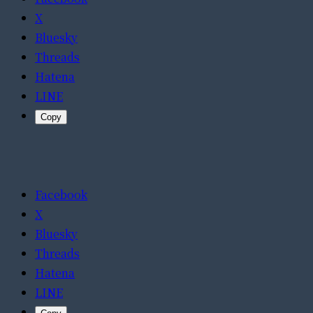
X
Bluesky
Threads
Hatena
LINE
Copy
Facebook
X
Bluesky
Threads
Hatena
LINE