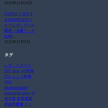
2021年11月20日
5万円台で自作す
る2000W出力リ
チウムポータブル
電源（金属ケース
仕様）
2021年11月5日
タグ
レザークラフト
DIY
mac
pc修理
ガジェット修理
自作
photography
iphone6s plus
災
害対策
非常電源
家庭用蓄電
ミシ