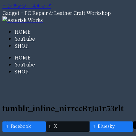
コンテンツへスキップ
Gadget・PC Repair & Leather Craft Workshop
HOME
YouTube
SHOP
HOME
YouTube
SHOP
tumblr_inline_nirrccRrJa1r53rlt
2016.04.25
Facebook
X
Bluesky