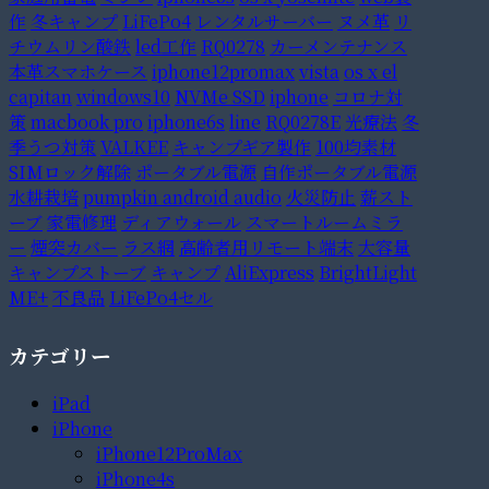
作
冬キャンプ
LiFePo4
レンタルサーバー
ヌメ革
リ
チウムリン酸鉄
led工作
RQ0278
カーメンテナンス
本革スマホケース
iphone12promax
vista
os x el
capitan
windows10
NVMe SSD
iphone
コロナ対
策
macbook pro
iphone6s
line
RQ0278E
光療法
冬
季うつ対策
VALKEE
キャンプギア製作
100均素材
SIMロック解除
ポータブル電源
自作ポータブル電源
水耕栽培
pumpkin android audio
火災防止
薪スト
ーブ
家電修理
ディアウォール
スマートルームミラ
ー
煙突カバー
ラス網
高齢者用リモート端末
大容量
キャンプストーブ
キャンプ
AliExpress
BrightLight
ME+
不良品
LiFePo4セル
カテゴリー
iPad
iPhone
iPhone12ProMax
iPhone4s