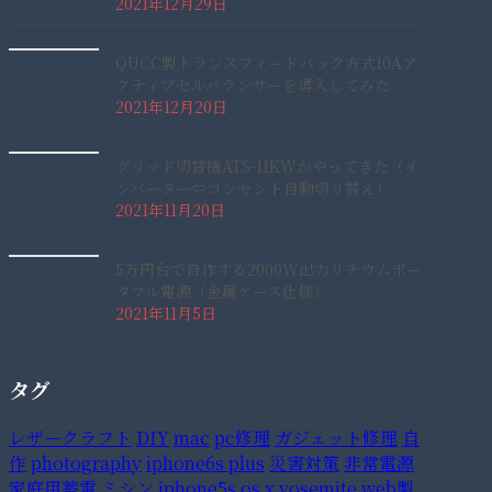
2021年12月29日
QUCC製トランスフィードバック方式10Aア
クティブセルバランサーを導入してみた
2021年12月20日
グリッド切替機ATS-11KWがやってきた（イ
ンバーター⇔コンセント自動切り替え）
2021年11月20日
5万円台で自作する2000W出力リチウムポー
タブル電源（金属ケース仕様）
2021年11月5日
タグ
レザークラフト
DIY
mac
pc修理
ガジェット修理
自
作
photography
iphone6s plus
災害対策
非常電源
家庭用蓄電
ミシン
iphone5s
os x yosemite
web製