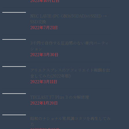
2025年10月12日
NEC LAVIE (PC-GN165GDAD)のSSHD →
SSD交換
2022年7月21日
3千円で自作する圧迫感のない車内パーティ
ション
2022年3月30日
アリエクスプレスのアフィリエイト報酬を出
金してみた(2022年版)
2022年3月11日
TECLAST F7 Plus 3 の分解修理
2022年1月20日
昭和のナショナル家具調コタツを再生してみ
た