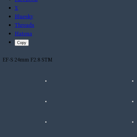
X
Bluesky
Threads
Hatena
Copy
EF-S 24mm F2.8 STM