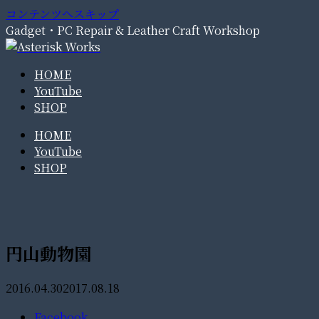
コンテンツへスキップ
Gadget・PC Repair & Leather Craft Workshop
HOME
YouTube
SHOP
HOME
YouTube
SHOP
円山動物園
2016.04.30
2017.08.18
Facebook