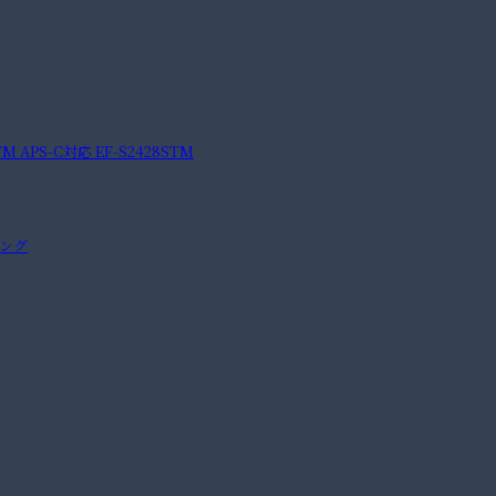
M APS-C対応 EF-S2428STM
ピング