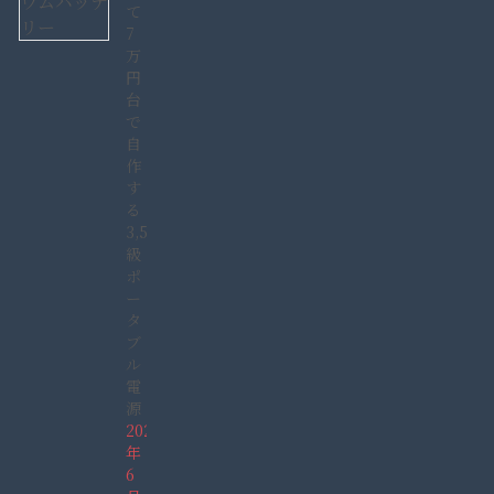
て
7
万
円
台
で
自
作
す
る
3,584Wh
級
ポ
ー
タ
ブ
ル
電
源
2026
年
6