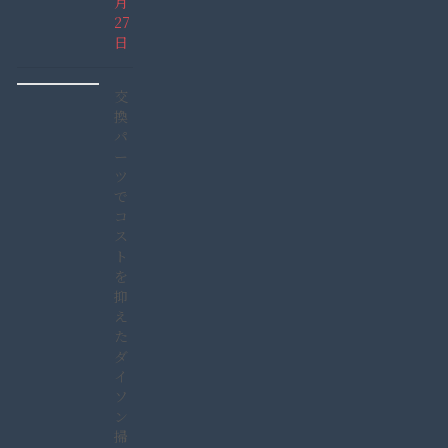
月
27
日
交
換
パ
ー
ツ
で
コ
ス
ト
を
抑
え
た
ダ
イ
ソ
ン
掃