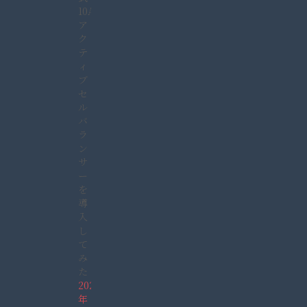
10A
ア
ク
テ
ィ
ブ
セ
ル
バ
ラ
ン
サ
ー
を
導
入
し
て
み
た
2021
年