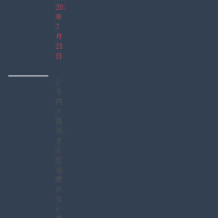
2022
年
7
月
21
日
3
千
円
で
自
作
す
る
圧
迫
感
の
な
い
車