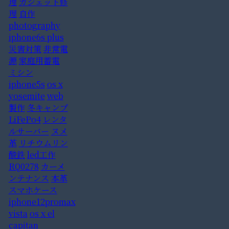
理
ガジェット修
理
自作
photography
iphone6s plus
災害対策
非常電
源
家庭用蓄電
ミシン
iphone5s
os x
yosemite
web
製作
冬キャンプ
LiFePo4
レンタ
ルサーバー
ヌメ
革
リチウムリン
酸鉄
led工作
RQ0278
カーメ
ンテナンス
本革
スマホケース
iphone12promax
vista
os x el
capitan