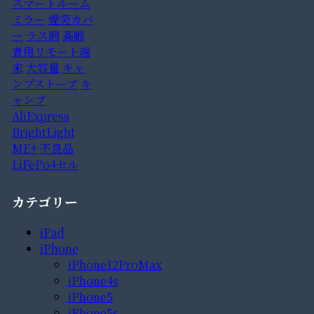
スマートルーム
ミラー
煙突カバ
ー
ラス網
高齢
者用リモート端
末
大容量
キャ
ンプストーブ
キ
ャンプ
AliExpress
BrightLight
ME+
不良品
LiFePo4セル
カテゴリー
iPad
iPhone
iPhone12ProMax
iPhone4s
iPhone5
iPhone5s