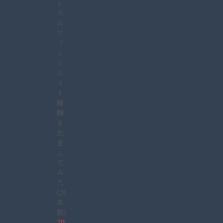
レ
ス
の
ア
フ
ィ
リ
エ
イ
ト
報
酬
を
出
金
し
て
み
た
(2022
年
版)
2022