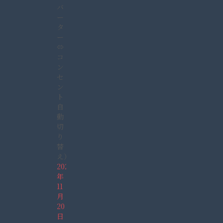
バ
ー
タ
ー
⇔
コ
ン
セ
ン
ト
自
動
切
り
替
え）
2021
年
11
月
20
日