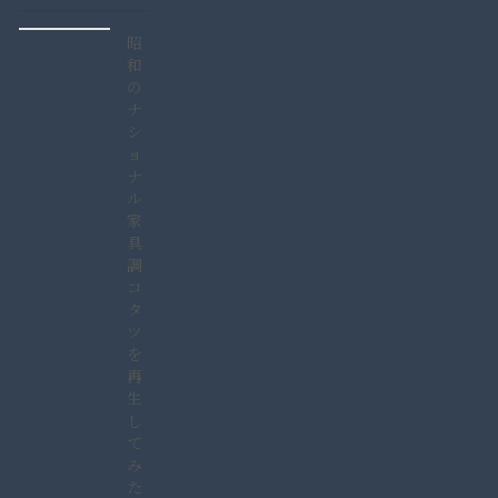
昭
和
の
ナ
シ
ョ
ナ
ル
家
具
調
コ
タ
ツ
を
再
生
し
て
み
た