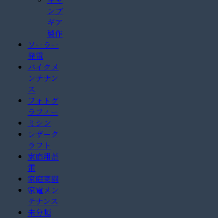
ンプ
ギア
製作
ソーラー
発電
バイクメ
ンテナン
ス
フォトグ
ラフィー
ミシン
レザーク
ラフト
家庭用蓄
電
家庭菜園
家電メン
テナンス
未分類