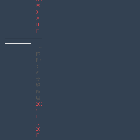
年
3
月
11
日
TECLAST
F7
Plus
3
の
分
解
修
理
2022
年
1
月
20
日