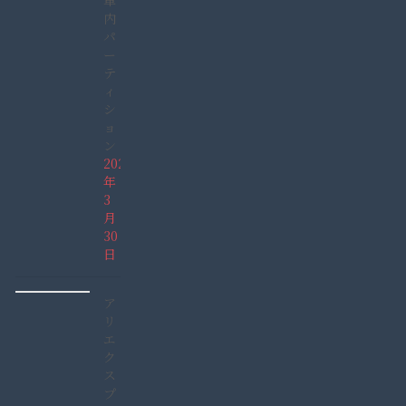
内
パ
ー
テ
ィ
シ
ョ
ン
2022
年
3
月
30
日
ア
リ
エ
ク
ス
プ