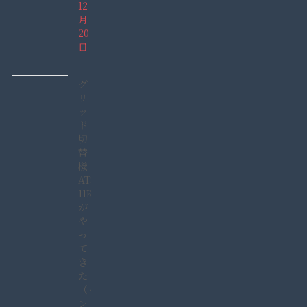
12
月
20
日
グ
リ
ッ
ド
切
替
機
ATS-
11KW
が
や
っ
て
き
た
（イ
ン