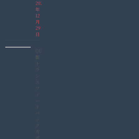
2021
年
12
月
29
日
QUCC
製
ト
ラ
ン
ス
フ
ィ
ー
ド
バ
ッ
ク
方
式