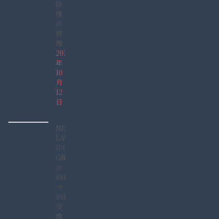
除
機
の
修
理
2025
年
10
月
12
日
NEC
LAVIE
(PC-
GN165GDAD)
の
SSHD
→
SSD
交
換