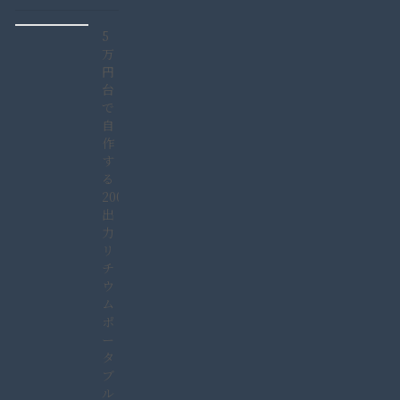
5
万
円
台
で
自
作
す
る
2000W
出
力
リ
チ
ウ
ム
ポ
ー
タ
ブ
ル