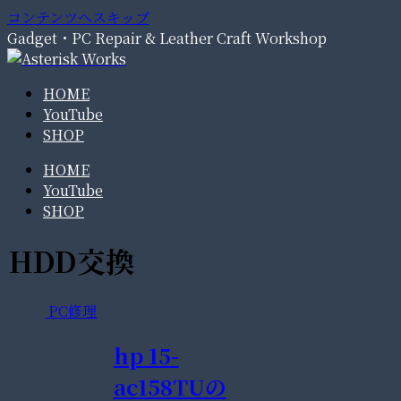
コンテンツへスキップ
Gadget・PC Repair & Leather Craft Workshop
HOME
YouTube
SHOP
HOME
YouTube
SHOP
HDD交換
PC修理
hp 15-
ac158TUの