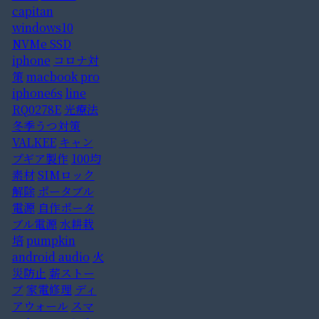
capitan
windows10
NVMe SSD
iphone
コロナ対
策
macbook pro
iphone6s
line
RQ0278E
光療法
冬季うつ対策
VALKEE
キャン
プギア製作
100均
素材
SIMロック
解除
ポータブル
電源
自作ポータ
ブル電源
水耕栽
培
pumpkin
android audio
火
災防止
薪ストー
ブ
家電修理
ディ
アウォール
スマ