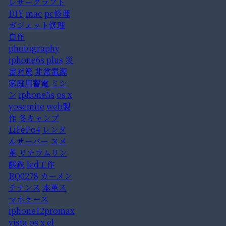
レザークラフト
DIY
mac
pc修理
ガジェット修理
自作
photography
iphone6s plus
災
害対策
非常電源
家庭用蓄電
ミシ
ン
iphone5s
os x
yosemite
web製
作
冬キャンプ
LiFePo4
レンタ
ルサーバー
ヌメ
革
リチウムリン
酸鉄
led工作
RQ0278
カーメン
テナンス
本革ス
マホケース
iphone12promax
vista
os x el