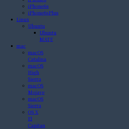
iPhone6s
iPhone6sPlus
Linux
Ubuntu
Ubuntu
MATE
mac
macOS
Catalina
macOS
High
Sierra
macOS
Mojave
macOS
Sierra
OS X
El
Capitan