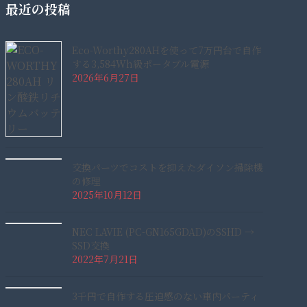
最近の投稿
Eco-Worthy280AHを使って7万円台で自作
する3,584Wh級ポータブル電源
2026年6月27日
交換パーツでコストを抑えたダイソン掃除機
の修理
2025年10月12日
NEC LAVIE (PC-GN165GDAD)のSSHD →
SSD交換
2022年7月21日
3千円で自作する圧迫感のない車内パーティ