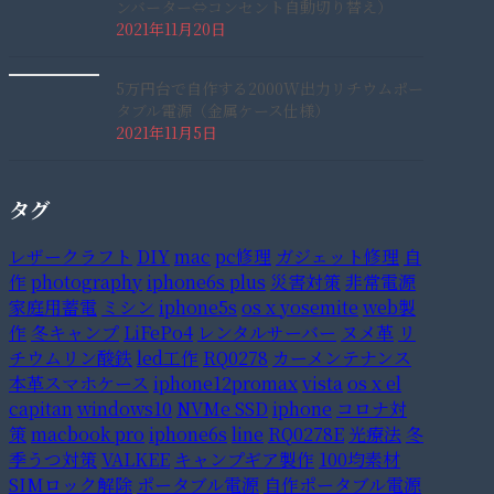
ンバーター⇔コンセント自動切り替え）
2021年11月20日
5万円台で自作する2000W出力リチウムポー
タブル電源（金属ケース仕様）
2021年11月5日
タグ
レザークラフト
DIY
mac
pc修理
ガジェット修理
自
作
photography
iphone6s plus
災害対策
非常電源
家庭用蓄電
ミシン
iphone5s
os x yosemite
web製
作
冬キャンプ
LiFePo4
レンタルサーバー
ヌメ革
リ
チウムリン酸鉄
led工作
RQ0278
カーメンテナンス
本革スマホケース
iphone12promax
vista
os x el
capitan
windows10
NVMe SSD
iphone
コロナ対
策
macbook pro
iphone6s
line
RQ0278E
光療法
冬
季うつ対策
VALKEE
キャンプギア製作
100均素材
SIMロック解除
ポータブル電源
自作ポータブル電源