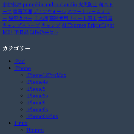
水耕栽培
pumpkin android audio
火災防止
薪スト
ーブ
家電修理
ディアウォール
スマートルームミラ
ー
煙突カバー
ラス網
高齢者用リモート端末
大容量
キャンプストーブ
キャンプ
AliExpress
BrightLight
ME+
不良品
LiFePo4セル
カテゴリー
iPad
iPhone
iPhone12ProMax
iPhone4s
iPhone5
iPhone5s
iPhone6
iPhone6s
iPhone6sPlus
Linux
Ubuntu