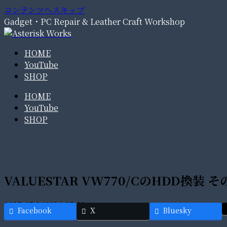
コンテンツへスキップ
Gadget・PC Repair & Leather Craft Workshop
HOME
YouTube
SHOP
HOME
YouTube
SHOP
VALUESTAR VW770/CのHDD換装 そ
2015.07.14
2016.05.13
Facebook
X
Bluesky