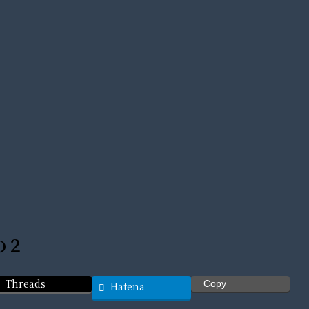
の２
Threads
Copy
Hatena