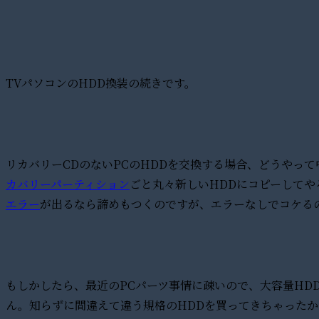
TVパソコンのHDD換装の続きです。
リカバリーCDのないPCのHDDを交換する場合、どうやっ
カバリーパーティション
ごと丸々新しいHDDにコピーして
エラー
が出るなら諦めもつくのですが、エラーなしでコケる
もしかしたら、最近のPCパーツ事情に疎いので、大容量HD
ん。知らずに間違えて違う規格のHDDを買ってきちゃったかし